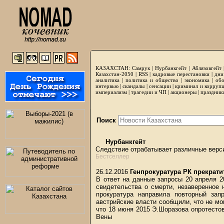
КАЗАХСТАН:
Самрук
|
Нурбанкгейт
|
Аблязовгейт
Казахстан-2050 |
RSS
|
кадровые перестановки
|
дни
аналитика
|
политика и общество
|
экономика
|
обо
интервью
|
скандалы
|
сенсации
|
криминал и корруп
империализм
|
трагедии и ЧП
|
акционеры
|
праздник
Поиск
Нурбанкгейт
Следствие отрабатывает различные верси
Бестселлер
26.12.2016
Генпрокуратура РК прекрати
В ответ на данные запросы 20 апреля 2
свидетельства о смерти, незаверенное
прокуратура направила повторный за
австрийские власти сообщили, что не мо
что 18 июня 2015 Э.Шоразова опротесто
Вены