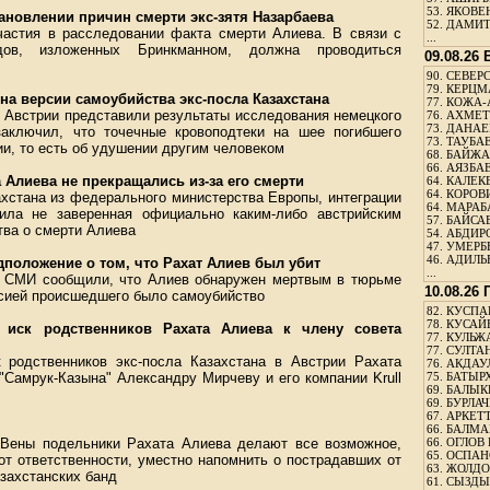
53.
ЯКОВЕН
тановлении причин смерти экс-зятя Назарбаева
52.
ДАМИТ
участия в расследовании факта смерти Алиева. В связи с
...
ов, изложенных Бринкманном, должна проводиться
09.08.26
90.
СЕВЕРС
79.
КЕРЦМ
на версии самоубийства экс-посла Казахстана
77.
КОЖА-
 Австрии представили результаты исследования немецкого
76.
АХМЕТО
73.
ДАНАЕВ
заключил, что точечные кровоподтеки на шее погибшего
73.
ТАУБАЕ
и, то есть об удушении другим человеком
68.
БАЙЖА
66.
АЯЗБАЕ
 Алиева не прекращались из-за его смерти
64.
КАЛЕК
64.
КОРОВИ
ахстана из федерального министерства Европы, интеграции
64.
МАРАБ
ила не заверенная официально каким-либо австрийским
57.
БАЙСАБ
тва о смерти Алиева
54.
АБДИРО
47.
УМЕРБЕ
46.
АДИЛЬБ
дположение о том, что Рахат Алиев был убит
...
е СМИ сообщили, что Алиев обнаружен мертвым в тюрьме
10.08.26
рсией происшедшего было самоубийство
82.
КУСПАН
78.
КУСАЙ
иск родственников Рахата Алиева к члену совета
77.
КУЛЬЖА
77.
СУЛТАН
родственников экс-посла Казахстана в Австрии Рахата
76.
АКДАУ
"Самрук-Казына" Александру Мирчеву и его компании Krull
75.
БАТЫР
69.
БАЛЫКБ
69.
БУРЛАЧ
67.
АРКЕТТ
66.
БАЛМА
 Вены подельники Рахата Алиева делают все возможное,
66.
ОГЛОВ 
65.
ОСПАН
от ответственности, уместно напомнить о пострадавших от
63.
ЖОЛДО
захстанских банд
61.
СЫЗДЫК