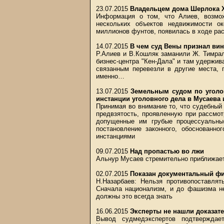
23.07.2015
Владельцем дома Шерлока Х
Информация о том, что Алиев, возмо
нескольких объектов недвижимости ок
миллионов фунтов, появилась в ходе рас
14.07.2015
В чем суд Вены признал в
Р.Алиев и В.Кошляк заманили Ж. Тимрал
бизнес-центра "Кен-Дала" и там удержив
связанным перевезли в другие места, 
именно…
13.07.2015
Земельным судом по уголо
инстанции уголовного дела в Мусаева
Принимая во внимание то, что судебный 
предвзятость, проявленную при рассмо
допущенные им грубые процессуальны
постановление законного, обоснованн
инстанциями
09.07.2015
Над пропастью во лжи
Альнур Мусаев стремительно приближае
02.07.2015
Показан документальный фи
Н.Назарбаев: Нельзя противопоставлят
Сначала национализм, и до фашизма не
должны это всегда знать
16.06.2015
Эксперты не нашли доказате
Вывод судмедэкспертов подтвержда