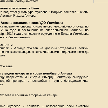
нчил жизнь самоубийством
вновь арестованы в Вене
ил под стражу Альнура Мусаева и Вадима Кошляка – обоих
 Австрии Рахата Алиева
 Астаны оставила в силе УДО Утембаева
остановление специализированного межрайонного суда по
2014 года и постановление апелляционной коллегии по
абря 2014 года в отношении осужденного Ержана Утембаева
авить без изменений
расплаты
ошляк и Альнур Мусаев не должны "отделаться легким
мнение казахстанцев, с криминальными подвигами некогда
ышке
 Мусаева
ть видов лекарств в крови погибшего Алиева
едуниверситета Иннсбрука Рихард Шейтхауэр обнаружил
едний препарат, относящийся к группе бензодиазепина,
во
Мусаева и Кошляка в тюремные камеры
ение Мусаева и Кошляка – оскорбление всей системы