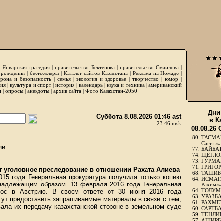
|
Январская трагедия
|
правительство Бектенова
|
правительство Смаилова
|
 рождения
|
бестселлеры
|
Каталог сайтов Казахстана
|
Реклама на Номаде
|
рона и безопасность
|
семья
|
экология и здоровье
|
творчество
|
юмор
|
ция
|
культура и спорт
|
история
|
календарь
|
наука и техника
|
американский
и
|
опросы
|
анекдоты
|
архив сайта
|
Фото Казахстан-2050
Дни
Суббота 8.08.2026 01:46 ast
в К
23:46 msk
08.08.26
80.
ТАСМА
Сагитж
и...
77.
БАЙБАТ
74.
ЩЕГЛО
73.
ГУРМА
71.
ГРИГОР
т уголовное преследование в отношении Рахата Алиева
68.
ТАШИБ
015 года Генеральная прокуратура получила только копию
64.
ИСМАГ
 надлежащим образом. 13 февраля 2016 года Генеральная
Рахимж
64.
ТОЛУМБ
прос в Австрию. В своем ответе от 30 июня 2016 года
63.
УРАЗБА
гут предоставить запрашиваемые материалы в связи с тем,
61.
РАХМЕТ
вала их передачу казахстанской стороне в земельном суде
60.
САРТБА
59.
ТЕНЛИ
57.
АШИРБЕ