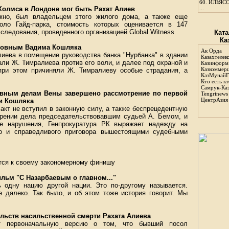
60.
ИЛЬЯСО
олмса в Лондоне мог быть Рахат Алиев
...
жно, был владельцем этого жилого дома, а также еще
оло Гайд-парка, стоимость которых оценивается в 147
следования, проведенного организацией Global Witness
Ката
Ка
иновным Вадима Кошляка
Ак Орда
иева в помещение руководства банка "Нурбанка" в здании
Казахтелек
али Ж. Тимралиева против его воли, и далее под охраной и
Казинформ
Казкоммер
при этом причиняли Ж. Тимралиеву особые страдания, а
КазМунайГ
Кто есть кт
Самрук-Ка
вным делам Вены завершено рассмотрение по первой
Tengrinews
ЦентрАзия
 и Кошляка
акт не вступил в законную силу, а также беспрецедентную
трении дела председательствовавшим судьей А. Бемом, и
е нарушения, Генпрокуратура РК выражает надежду на
ого и справедливого приговора вышестоящими судебными
тся к своему закономерному финишу
льм "С Назарбаевым о главном..."
ь одну нацию другой нации. Это по-другому называется.
 далеко. Так было, и об этом тоже история говорит. Мы
льств насильственной смерти Рахата Алиева
ет первоначальную версию о том, что бывший посол