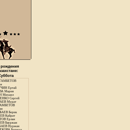
 рождения
азахстане:
 Суббота
ГАМБЕТОВ
ан
ЧИН Ертай
ВА Мария
Н Михаил
ЕНКО Сергей
АЕВ Мурат
АМБЕТОВ
ан
АЕВ Берик
ЕВ Кайрат
ОВ Ерлан
ЕВ Бауржан
БАЕВ Нуржан
КОВА Ботагоз