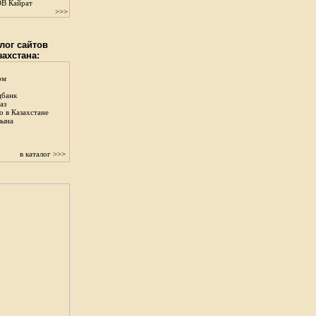
В Кайрат
>>>
лог сайтов
захстана:
ом
цбанк
аз
о в Казахстане
зына
в каталог >>>