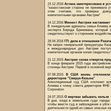
23.12.2016
Астана заинтересована в ус
"казахстанская сторона не принимала 
этим считаем, что проверка довод
компетентными органами Австрии"
14.12.2016
Минюст Австрии настаивает 
В понедельник адвокаты семьи Алиева в
эксперта Бернда Бринкмана, который 
свидетельствуют о стороннем воздействи
28.04.2016
ГП: дела в отношении Рахата
На запрос генеральной прокуратуры Каз
и международных дел Австрии поступ
компетентным органом копия свидетельс
21.12.2015
Австрия снова отвергла пре
В конце февраля 2015 года австрийски
столицы Австрии. Первой и основной ве
07.08.2015
В США вновь отклонили 
директоров "Самрук-Казына"
Апелляционный суд США отклонил иск 
Алиева к члену совета директоров ФНБ 
Corporation
24.07.2015
О жертвах забывать нельзя
В дни, когда в земельном суде города
чтобы ввести суд в заблуждение и уйти 
деятельности одной из самых опасных ка