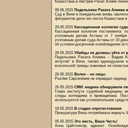
Казахстана в Австрии Рахат Алиев поко
09.06.2015
Подельники Рахата Алиева 
Суд в Вене в понедельник вновь заключ
фигурантов дела экс-посла Казахстана в
29.05.2015
Кассационная коллегия суда
Кассационная коллегия постановила: п
уголовным делам Астаны от 7 ноября 
уголовным делам суда Астаны от 10 дек
об условно-досрочном освобождении ост
28.05.2015
Убийцы не должны уйти от 
Подельники Рахата Алиева – Вадим К
испугом" в Вене, таково единодушное 
всесильной троицы знакомых не понасл
26.05.2015
Волки – не овцы
Рысбек Сарсенбаев не оправдал надежд
26.05.2015
СМИ: медики обнаружили пя
Глава института судебной медицины м
следы золпидема и бромацепана. Посл
используется как успокоительное средст
18.05.2015
В стадии опротестования
Прокуратура Вены потребовала вернуть 
05.05.2015
Это жесть, Ваша Честь!
Анна Цайтлингер, адвокат: Освобожд