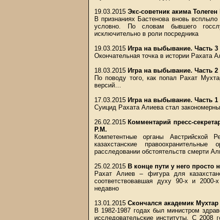
19.03.2015
Экс-советник акима Толеген
В признаниях Бастенова вновь всплыло 
условно. По словам бывшего госсл
исключительно в роли посредника
19.03.2015
Игра на выбывание. Часть 3
Окончательная точка в истории Рахата А
18.03.2015
Игра на выбывание. Часть 2
По поводу того, как попал Рахат Мухт
версий…
17.03.2015
Игра на выбывание. Часть 1
Суицид Рахата Алиева стал закономерны
26.02.2015
Комментарий пресс-секрета
Р.М.
Компетентные органы Австрийской Р
казахстанские правоохранительные
расследовании обстоятельств смерти Ал
25.02.2015
В конце пути у него просто 
Рахат Алиев – фигура для казахстан
соответствовавшая духу 90-х и 2000-
недавно
13.01.2015
Скончался академик Мухтар
В 1982-1987 годах был министром здрав
исследовательские институты. С 2008 г