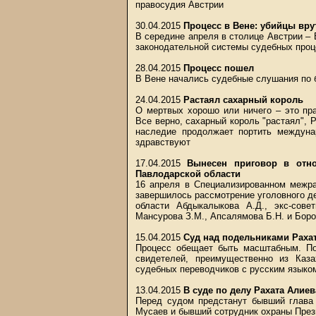
правосудия Австрии
30.04.2015
Процесс в Вене: убийцы вру
В середине апреля в столице Австрии –
законодательной системы судебных проц
28.04.2015
Процесс пошел
В Вене начались судебные слушания по
24.04.2015
Растаял сахарный король
О мертвых хорошо или ничего – это пр
Все верно, сахарный король "растаял", 
наследие продолжает портить междуна
здравствуют
17.04.2015
Вынесен приговор в отно
Павлодарской области
16 апреля в Специализированном межр
завершилось рассмотрение уголовного д
области Абдыкалыкова А.Д., экс-сове
Мансурова З.М., Апсалямова Б.Н. и Боро
15.04.2015
Суд над подельниками Рахат
Процесс обещает быть масштабным. По
свидетелей, преимущественно из Каза
судебных переводчиков c русским языком
13.04.2015
В суде по делу Рахата Алиев
Перед судом предстанут бывший глава 
Мусаев и бывший сотрудник охраны Пре