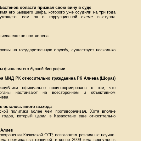
 Бастенов области признал свою вину в суде
имя его бывшего шефа, которого уже осудили на три года
ужащего, сам он в коррупционной схеме выступал
лиева еще не поставлена
арович на государственную службу, существует несколько
м финалом его бурной биографии
ря МИД РК относительно гражданина РК Алиева (Шораз)
еспублики официально проинформированы о том, что
 органы настаивают на всестороннем и объективном
иева
не осталось иного выхода
ской политики более чем противоречивая. Хотя вполне
х годов, который царил в Казахстане еще относительно
 Алиев
оохранения Казахской ССР, возглавлял различные научно-
ода проживал за границей, в конце 2009 года вернулся в