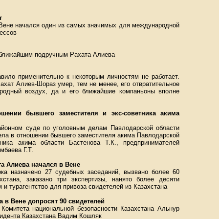
т
 Вене начался один из самых значимых для международной
ессов
 ближайшим подручным Рахата Алиева
авило применительно к некоторым личностям не работает.
Рахат Алиев-Шораз умер, тем не менее, его отвратительное
родный воздух, да и его ближайшие компаньоны вполне
шении бывшего заместителя и экс-советника акима
айонном суде по уголовным делам Павлодарской области
ела в отношении бывшего заместителя акима Павлодарской
тника акима области Бастенова Т.К., предпринимателей
мбаева Г.Т.
а Алиева начался в Вене
ка назначено 27 судебных заседаний, вызвано более 60
хстана, заказано три экспертизы, нанято более десяти
 и турагентство для привоза свидетелей из Казахстана
а в Вене допросят 90 свидетелей
Комитета национальной безопасности Казахстана Альнур
зидента Казахстана Вадим Кошляк