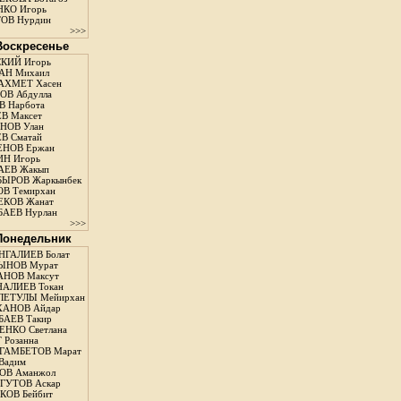
КО Игорь
ОВ Нурдин
>>>
 Воскресенье
КИЙ Игорь
АН Михаил
АХМЕТ Хасен
В Абдулла
 Нарбота
В Максет
НОВ Улан
В Сматай
ЕНОВ Ержан
Н Игорь
АЕВ Жакып
ЫРОВ Жаркынбек
В Темирхан
КОВ Жанат
АЕВ Нурлан
>>>
 Понедельник
ГАЛИЕВ Болат
ЫНОВ Мурат
НОВ Максут
АЛИЕВ Токан
ЛЕТУЛЫ Мейирхан
ХАНОВ Айдар
АЕВ Такир
ЕНКО Светлана
 Розанна
ГАМБЕТОВ Марат
Вадим
ОВ Аманжол
ГУТОВ Аскар
ОВ Бейбит