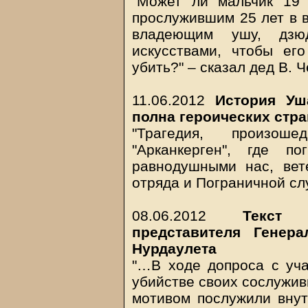
"Может ли мальчик 19
прослужившим 25 лет в в
владеющим ушу, дзю
искусствами, чтобы ег
убить?" – сказал дед В. 
11.06.2012
История Уш
полна героических стр
"Трагедия, произош
"Арканкерген", где п
равнодушными нас, вет
отряда и Пограничной с
08.06.2012
Текст 
представителя Генер
Нурдаулета
"…В ходе допроса с уча
убийстве своих сослужив
мотивом послужили вну