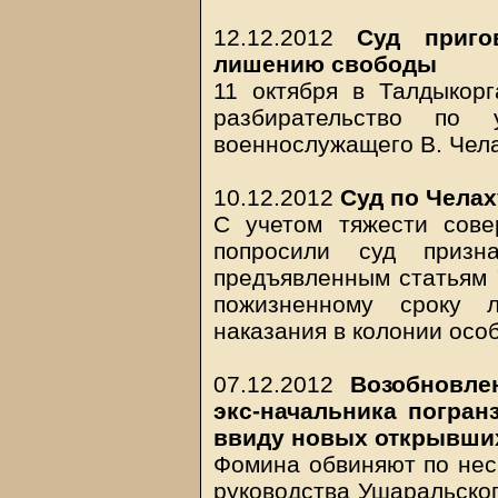
12.12.2012
Суд приго
лишению свободы
11 октября в Талдыкорг
разбирательство по
военнослужащего В. Чел
10.12.2012
Суд по Челах
С учетом тяжести сове
попросили суд приз
предъявленным статьям У
пожизненному сроку 
наказания в колонии осо
07.12.2012
Возобновле
экс-начальника погра
ввиду новых открывших
Фомина обвиняют по неск
руководства Ушаральског