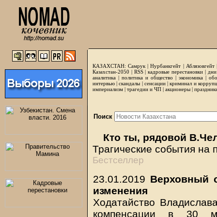
КАЗАХСТАН:
Самрук
|
Нурбанкгейт
|
Аблязовгейт
Казахстан-2050 |
RSS
|
кадровые перестановки
|
дни
аналитика
|
политика и общество
|
экономика
|
обо
интервью
|
скандалы
|
сенсации
|
криминал и корруп
империализм
|
трагедии и ЧП
|
акционеры
|
праздник
Поиск
Кто ты, рядовой В.Че
Трагические события на п
Бестселлер
23.01.2019
Верховный с
изменения
Ходатайство Владислава
компенсации в 30 м