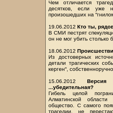
Чем отличается трагед
десятков, если уже 
произошедших на "гнило
19.06.2012
Кто ты, рядо
В СМИ пестрят спекуляци
он не мог убить столько 
18.06.2012
Происшествие
Из достоверных источ
детали трагических соб
керген", собственноруч
15.06.2012
Версия
...убедительная?
Гибель целой погран
Алматинской области 
общество. С самого поя
трагедии, не переста