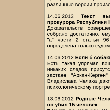
различные версии произ
14.06.2012
Текст вы
прокурора Республики 
Доказательств соверш
собрано достаточно, ем
"а" части 2 статьи 9
определена только судом
14.06.2012
Если б соба
Есть такая упрямая вещ
никаких следов присут
заставе "Аркан-Керген
Владислава Челаха даю
психологическому портре
13.06.2012
Родные Чела
он убил 15 человек