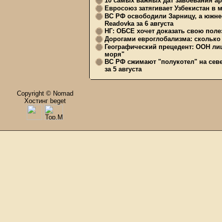
10 самых важных дат завоевания ар
Евросоюз затягивает Узбекистан в 
ВС РФ освободили Зарницу, а южне
Readovka за 6 августа
НГ: ОБСЕ хочет доказать свою поле
Дорогами евроглобализма: сколько 
Географический прецедент: ООН ли
моря"
ВС РФ сжимают "полукотел" на сев
за 5 августа
Copyright © Nomad
Хостинг beget