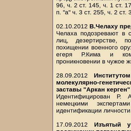
96, ч. 2 ст. 145, ч. 1 ст. 17
п. "а" ч. 3 ст. 255, ч. 2 ст
02.10.2012
В.Челаху пре
Челаха подозревают в 
лиц, дезертирстве, п
похищении военного ору
егеря Р.Кима и ком
проникновении в чужое 
28.09.2012
Институто
молекулярно-генетиче
заставы "Аркан керген"
Идентифицирован Р. А
немецкими эксперта
идентификации личности
17.09.2012
Изъятый у