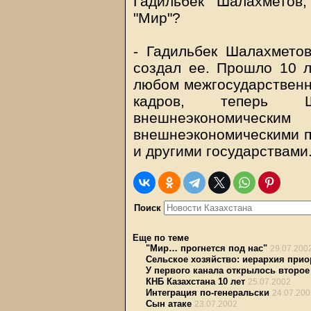
Гадильбек Шалахметов
"Мир"?
- Гадильбек Шалахметов
создал ее. Прошло 10 л
любом межгосударственн
кадров, теперь Ш
внешнеэкономиче
внешнеэкономическими п
и другими государствами
Поиск
Еще по теме
"Мир… прогнется под нас"
29.07.200
Сельское хозяйство: иерархия прио
У первого канала открылось второ
КНБ Казахстана 10 лет
25.07.2002
Интеграция по-генеральски
24.07.200
Сын атаке
23.07.2002