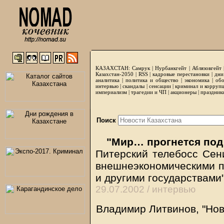
КАЗАХСТАН:
Самрук
|
Нурбанкгейт
|
Аблязовгейт
Казахстан-2050 |
RSS
|
кадровые перестановки
|
дни
аналитика
|
политика и общество
|
экономика
|
обо
интервью
|
скандалы
|
сенсации
|
криминал и корруп
империализм
|
трагедии и ЧП
|
акционеры
|
праздник
Поиск
"Мир… прогнется под
Питерский телебосс Сен
внешнеэкономическими п
и другими государствами
29.07.2002 /
интервью
Владимир Литвинов, "Нов