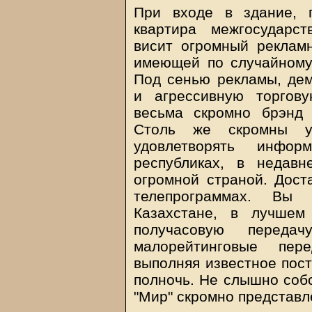
При входе в здание, 
квартира межгосударст
висит огромный реклам
имеющей по случайному
Под сенью рекламы, де
и агрессивную торгову
весьма скромно брэнд 
Столь же скромны у
удовлетворять инфо
республиках, в недав
огромной страной. Дост
телепрограммах. Вы 
Казахстане, в лучшем
получасовую переда
малорейтинговые пер
выполняя известное поста
полночь. Не слышно соб
"Мир" скромно представле