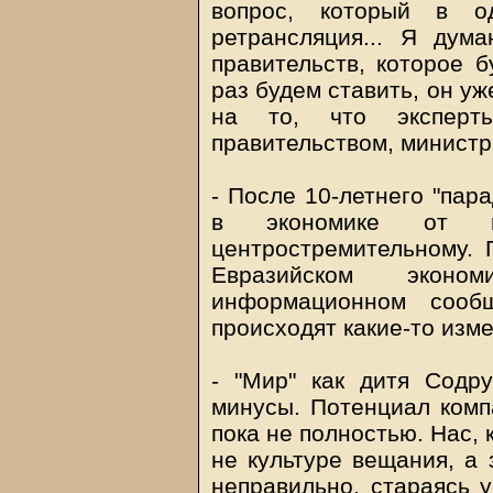
вопрос, который в 
ретрансляция... Я дум
правительств, которое б
раз будем ставить, он уж
на то, что эксперты
правительством, минист
- После 10-летнего "пар
в экономике от це
центростремительному. 
Евразийском экон
информационном сообщ
происходят какие-то изм
- "Мир" как дитя Содр
минусы. Потенциал комп
пока не полностью. Нас, 
не культуре вещания, а
неправильно, стараясь 