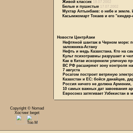
Живой классик
18.07.2002
Белые и пушистые
17.07.2002
Мухтар Алтынбаев: о небе и земле.
Касымжомарт Токаев и его "киндер
Новости ЦентрАзии
Нефтяной шантаж в Черном море: п
заложника-Астану
Нефть и медь Казахстана. Кто на с
Культ психотравмы разрушает и чел
Как в Китае искоренили уличную пр
ВС РФ расширяют зону контроля на 
7 августа
Росатом построит ветряную электр
Казахстан и ЕС: бойся данайцев, д
Россия ничего не должна Армении, 
10 самых важных дат завоевания ар
Евросоюз затягивает Узбекистан в 
Copyright © Nomad
Хостинг beget