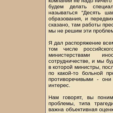
компании не надо ничего
будем делать специал
называться "Десять ша
образования, и передви
сказано, там работы прес
мы не решим эти проблем
Я дал распоряжение все
том числе российско
министерствами и
сотрудничестве, и мы бу
в которой министры, пос
по какой-то больной п
противоречивыми - они
интерес.
Нам говорят, вы пони
проблемы, типа трагед
важна объективная оцен