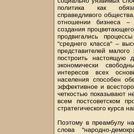
социально уязвимых сло
политика как обяза
справедливого общества,
отношении бизнеса –
создания процветающего 
продвигались процесс
"среднего класса" – вы
представителей малого 
построить настоящую 
экономически свобод
интересов всех осно
населения способен об
эффективное и всесторо
четкостью показывают н
всем постсоветском пр
стратегического курса н
Поэтому в преамбулу н
слова "народно-демок