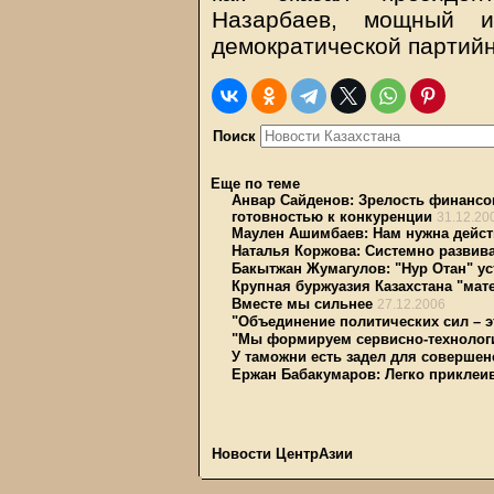
Назарбаев, мощный и
демократической партийн
Поиск
Еще по теме
Анвар Сайденов: Зрелость финансо
готовностью к конкуренции
31.12.20
Маулен Ашимбаев: Нам нужна дейст
Наталья Коржова: Системно развива
Бакытжан Жумагулов: "Нур Отан" у
Крупная буржуазия Казахстана "мате
Вместе мы сильнее
27.12.2006
"Объединение политических сил – 
"Мы формируем сервисно-технолог
У таможни есть задел для соверше
Ержан Бабакумаров: Легко приклеи
Новости ЦентрАзии