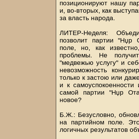
позиционируют нашу пар
и, во-вторых, как высту
за власть народа.
ЛИТЕР-Неделя: Объеди
позволит партии "Нџр 
поле, но, как известн
проблемы. Не получи
"медвежью услугу" и себ
невозможность конкури
только к застою или даже
и к самоуспокоенности 
самой партии "Нџр Ота
новое?
Б.Ж.: Безусловно, обнов
на партийном поле. Эт
логичных результатов об