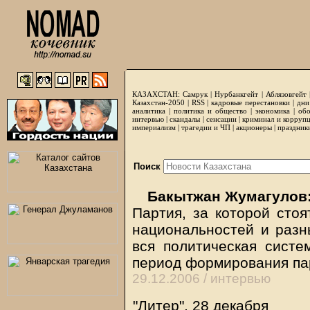
КАЗАХСТАН:
Самрук
|
Нурбанкгейт
|
Аблязовгейт
Казахстан-2050 |
RSS
|
кадровые перестановки
|
дни
аналитика
|
политика и общество
|
экономика
|
обо
интервью
|
скандалы
|
сенсации
|
криминал и корруп
империализм
|
трагедии и ЧП
|
акционеры
|
праздник
Поиск
Бакытжан Жумагулов: 
Партия, за которой стоя
национальностей и разны
вся политическая систе
период формирования па
29.12.2006 /
интервью
"Литер", 28 декабря