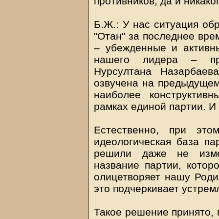
противников, да и никако
Б.Ж.: У нас ситуация об
"Отан" за последнее вре
– убежденные и активны
нашего лидера – пре
Нурсултана Назарбаев
озвучена на предыдущем
наиболее конструктив
рамках единой партии. И
Естественно, при это
идеологическая база па
решили даже не изме
название партии, которо
олицетворяет нашу Родин
это подчеркивает устрем
Такое решение принято,