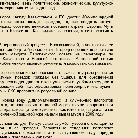
ивительно, ведь политические, экономические, культурно-
м укрепляются из года в год.
оборот между Казахстаном и ЕС достиг 40-миллиардной
о касается поездок граждан, то, как свидетельствует
 наших соотечественников посещает страны Европы. Чуть
 в Казахстан. Как видите, оснований, чтобы облегчить
.
й переговорный процесс с Еврокомиссией, в частности с ее
ю, свободе и безопасности. В среднесрочной перспективе
ого мандата Европейского совета на переговоры по
н Казахстана и Европейского союза. А конечной целью
 облегченном визовом режиме для казахстанских граждан.
ого реагирования на современные вызовы и угрозы решается
аимных поездок граждан без ущерба для обеспечения
азу переведен диалог с консульскими службами государств
овавший себя как эффективный переговорный инструмент
рый ДКС проводит на регулярной основе.
 новом году дипломатических и служебных паспортов
 что, на наш взгляд, в полной мере отвечает современным
тандартам защиты документов. Как известно, национальные
силенной защитой уже начали выдаваться в 2009 году.
успешным для Консульской службы, уверенно стоящей на
стан и ее граждан. Заложенные тенденции позволяют
ая динамика сохранится и в наступающем году, придав
ный и предметный характер.