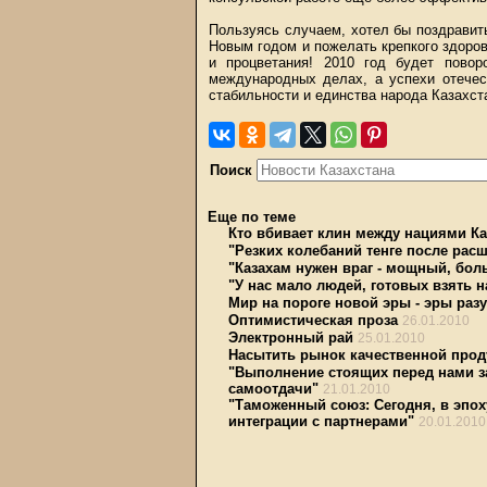
Пользуясь случаем, хотел бы поздравить
Новым годом и пожелать крепкого здоров
и процветания! 2010 год будет пово
международных делах, а успехи отечес
стабильности и единства народа Казахст
Поиск
Еще по теме
Кто вбивает клин между нациями Ка
"Резких колебаний тенге после рас
"Казахам нужен враг - мощный, бо
"У нас мало людей, готовых взять н
Мир на пороге новой эры - эры раз
Оптимистическая проза
26.01.2010
Электронный рай
25.01.2010
Насытить рынок качественной прод
"Выполнение стоящих перед нами за
самоотдачи"
21.01.2010
"Таможенный союз: Сегодня, в эпох
интеграции с партнерами"
20.01.2010