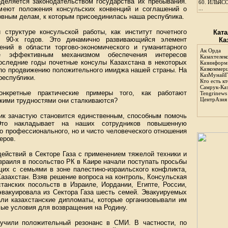
еделяется законодательством государства их пребывания.
60.
ИЛЬЯСО
меют положения консульских конвенций и соглашений о
...
овным делам, к которым присоединилась наша республика.
структуре консульской работы, как институт почетного
Ката
е 90-х годов. Это динамично развивающийся элемент
Ка
ний в области торгово-экономического и гуманитарного
Ак Орда
е эффективным механизмом обеспечения интересов
Казахтелек
последние годы почетные консулы Казахстана в некоторых
Казинформ
Казкоммер
 по продвижению положительного имиджа нашей страны. На
КазМунайГ
республики.
Кто есть кт
Самрук-Ка
онкретные практические примеры того, как работают
Tengrinews
ЦентрАзия
акими трудностями они сталкиваются?
ник зачастую становится единственным, способным помочь
Это накладывает на наших сотрудников повышенную
ко профессионального, но и чисто человеческого отношения
еров.
действий в Секторе Газа с применением тяжелой техники и
зраиля в посольство РК в Каире начали поступать просьбы
щих с семьями в зоне палестино-израильского конфликта,
Казахстан. Взяв решение вопроса на контроль, Консульская
танских посольств в Израиле, Иордании, Египте, России,
 эвакуировала из Сектора Газа шесть семей. Эвакуируемых
ли казахстанские дипломаты, которые организовывали им
мые условия для возвращения на Родину.
лучили положительный резонанс в СМИ. В частности, по