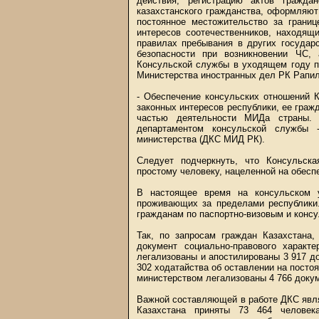
действия, регистрацию актов гражда
казахстанского гражданства, оформляют
постоянное местожительство за грани
интересов соотечественников, находящ
правилах пребывания в других государ
безопасности при возникновении ЧС,
Консульской службы в уходящем году п
Министерства иностранных дел РК Ра
- Обеспечение консульских отношений 
законных интересов республики, ее граж
частью деятельности МИДа страны. Н
департаментом консульской службы -
министерства (ДКС МИД РК).
Следует подчеркнуть, что Консульск
простому человеку, нацеленной на обеспе
В настоящее время на консульском у
проживающих за пределами республики.
гражданам по паспортно-визовым и конс
Так, по запросам граждан Казахстана,
документ социально-правового характ
легализованы и апостилированы 3 917 д
302 ходатайства об оставлении на постоя
министерством легализованы 4 766 доку
Важной составляющей в работе ДКС явля
Казахстана приняты 73 464 человек