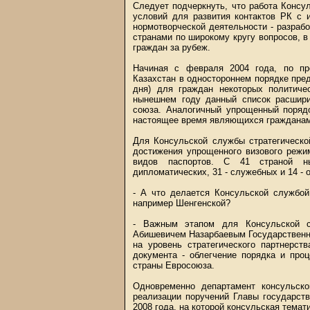
Следует подчеркнуть, что работа Консу
условий для развития контактов РК с 
нормотворческой деятельности - разраб
странами по широкому кругу вопросов, в
граждан за рубеж.
Начиная с февраля 2004 года, по пр
Казахстан в одностороннем порядке пред
дня) для граждан некоторых политиче
нынешнем году данный список расшири
союза. Аналогичный упрощенный порядо
настоящее время являющихся гражданам
Для Консульской службы стратегическо
достижения упрощенного визового режи
видов паспортов. С 41 страной н
дипломатических, 31 - служебных и 14 -
- А что делается Консульской службой
например Шенгенской?
- Важным этапом для Консульской с
Абишевичем Назарбаевым Государственна
на уровень стратегического партнерс
документа - облегчение порядка и пр
страны Евросоюза.
Одновременно департамент консульск
реализации поручений Главы государст
2008 года, на которой консульская тема