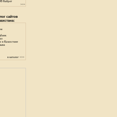
В Кайрат
>>>
лог сайтов
захстана:
ом
цбанк
аз
о в Казахстане
зына
в каталог >>>