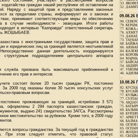
нского состояния, участвуют в рассмотрении вопросов
53.
ЯКОВЕН
 ходатайства граждан нашей республики об оставлении на
52.
ДАМИТ
цей. Наряду с защитой прав и представлением законных
...
ихся за пределами страны, информируют их о законах и
09.08.26
ствах, принимают соответствующие меры по обеспечению
90.
СЕВЕРС
 а в случае необходимости - эвакуации. Итоги работы
79.
КЕРЦМ
одводит в интервью "Казправде" ответственный секретарь
77.
КОЖА-
пиль ЖОШЫБАЕВ.
76.
АХМЕТО
73.
ДАНАЕВ
73.
ТАУБАЕ
Казахстана с иностранными государствами, защита прав и
68.
БАЙЖА
дан и юридических лиц за границей является неотъемлемой
66.
АЯЗБАЕ
епосредственно данная деятельность координируется
64.
КАЛЕК
64.
КОРОВИ
 структурным подразделением центрального аппарата
64.
МАРАБ
57.
БАЙСАБ
54.
АБДИРО
ая служба призвана быть максимально приближенной к
47.
УМЕРБЕ
46.
АДИЛЬБ
чение его прав и интересов.
...
10.08.26
чете состоят более 20 тысяч граждан РК, постоянно
 За 2009 год оказаны более 30 тысяч консульских услуг
82.
КУСПАН
78.
КУСАЙ
ульско-правовым вопросам.
77.
КУЛЬЖА
77.
СУЛТАН
 постоянно проживающих за границей, истребован 3 571
76.
АКДАУ
ера, оформлены 2 294 паспорта казахстанских граждан,
75.
БАТЫР
69.
БАЛЫКБ
окументов, выдано 241 свидетельство ЗАГСа. Рассмотрены
69.
БУРЛАЧ
нное местожительство за рубежом. Кроме того, в 2009 году
67.
АРКЕТТ
ментов.
66.
БАЛМА
66.
ОГЛОВ 
65.
ОСПАН
ются вопросы гражданства. За текущий год в гражданство
63.
ЖОЛДО
а. При этом следует отметить, что правовой статус
61.
СЫЗДЫК