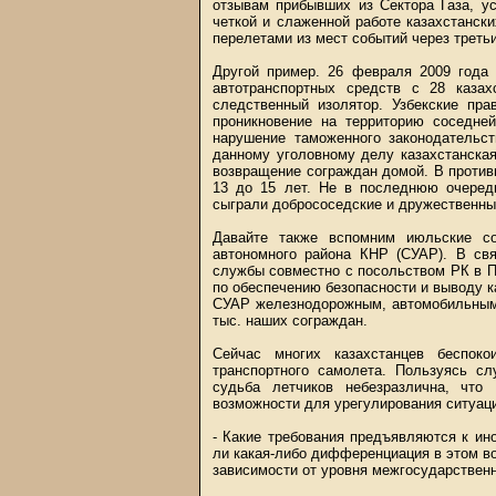
отзывам прибывших из Сектора Газа, у
четкой и слаженной работе казахстанск
перелетами из мест событий через треть
Другой пример. 26 февраля 2009 года 
автотранспортных средств с 28 каза
следственный изолятор. Узбекские пра
проникновение на территорию соседней
нарушение таможенного законодательс
данному уголовному делу казахстанска
возвращение сограждан домой. В против
13 до 15 лет. Не в последнюю очеред
сыграли добрососедские и дружественные
Давайте также вспомним июльские со
автономного района КНР (СУАР). В св
службы совместно с посольством РК в П
по обеспечению безопасности и выводу ка
СУАР железнодорожным, автомобильным 
тыс. наших сограждан.
Сейчас многих казахстанцев беспоко
транспортного самолета. Пользуясь сл
судьба летчиков небезразлична, чт
возможности для урегулирования ситуац
- Какие требования предъявляются к ин
ли какая-либо дифференциация в этом во
зависимости от уровня межгосударстве