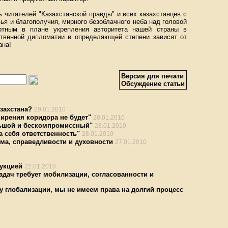
 читателей "Казахстанской правды" и всех казахстанцев с
ья и благополучия, мирного безоблачного неба над головой
ротным в плане укрепления авторитета нашей страны в
твенной дипломатии в определяющей степени зависят от
ана!
Версия для печати
Обсуждение статьи
захстана?
29.01.2010
ширения коридора не будет"
28.01.2010
льшой и бескомпромиссный"
28.01.2010
а себя ответственность"
28.01.2010
ума, справедливости и духовности
27.01.2010
укцией
22.01.2010
дач требует мобилизации, согласованности и
у глобализации, мы не имеем права на долгий процесс