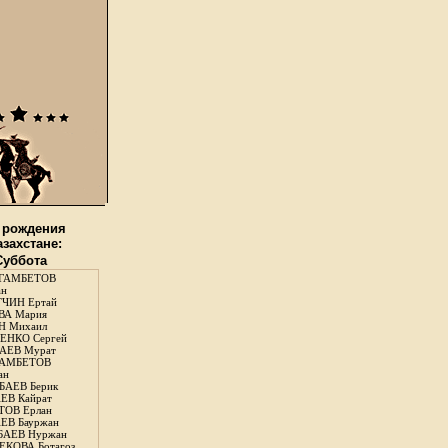
 рождения
азахстане:
 Суббота
ГАМБЕТОВ
ан
ЧИН Ертай
ВА Мария
Н Михаил
ЕНКО Сергей
АЕВ Мурат
АМБЕТОВ
ан
АЕВ Берик
ЕВ Кайрат
ОВ Ерлан
ЕВ Бауржан
БАЕВ Нуржан
КОВА Ботагоз