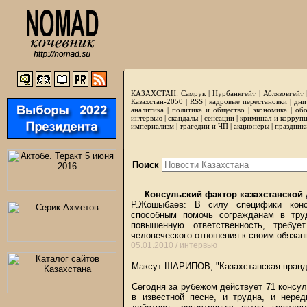
КАЗАХСТАН:
Самрук
|
Нурбанкгейт
|
Аблязовгейт
Казахстан-2050 |
RSS
|
кадровые перестановки
|
дни
аналитика
|
политика и общество
|
экономика
|
обо
интервью
|
скандалы
|
сенсации
|
криминал и корруп
империализм
|
трагедии и ЧП
|
акционеры
|
праздник
Поиск
Консульский фактор казахстанской
Р.Жошыбаев: В силу специфики консу
способным помочь согражданам в тру
повышенную ответственность, требу
человеческого отношения к своим обязан
05.01.2010 /
интервью
Максут ШАРИПОВ, "Казахстанская правда
Сегодня за рубежом действует 71 консул
в известной песне, и трудна, и нере