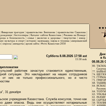
|
Январская трагедия
|
правительство Бектенова
|
правительство Смаилова
|
 рождения
|
бестселлеры
|
Каталог сайтов Казахстана
|
Реклама на Номаде
|
рона и безопасность
|
семья
|
экология и здоровье
|
творчество
|
юмор
|
ция
|
культура и спорт
|
история
|
календарь
|
наука и техника
|
американский
и
|
опросы
|
анекдоты
|
архив сайта
|
Фото Казахстан-2050
Дни
Суббота 8.08.2026 17:58 ast
в К
15:58 msk
08.08.26
80.
ТАСМА
 дипломатии
Сагитж
льский работник зачастую становится единственным,
77.
БАЙБАТ
дной ситуации. Это накладывает на наших сотрудников
74.
ЩЕГЛО
73.
ГУРМА
ет от них не только профессионального, но и чисто
71.
ГРИГОР
ностям
68.
ТАШИБ
64.
ИСМАГ
Рахимж
64.
ТОЛУМБ
", 31 декабря
63.
УРАЗБА
61.
РАХМЕТ
ьское учреждение Казахстана. Служба консулов, точно как
60.
САРТБА
дко даже опасна. Ведь они осуществляют нотариальные
59.
ТЕНЛИ
57.
АШИРБЕ