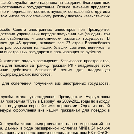
льской службы также нацелена на создание благоприятных
иностранными государствами. Особое значение придается
отке и подписанию соответствующих соглашений с другими
 том числе по облегченному режиму поездок казахстанских
осьбе Совета иностранных инвесторов при Президенте,
оставил упрощенный порядок получения виз (за один - три
ски стабильных и экономически развитых государств. В
лся до 45 держав, включая все 27 стран Европейского
к распространен на наших бывших соотечественников, в
и иностранных государств и проживающих за рубежом.
й является задача расширения безвизового пространства,
ма для поездок за границу граждан РК - владельцев всех
ынче действует безвизовый режим для владельцев
 общегражданских паспортов.
 для облегчения получения виз иностранных государств,
лужбы стала утвержденная Президентом Нурсултаном
я программа "Путь в Европу" на 2009-2011 годы по выходу
тва с ведущими европейскими державами. Одна из целей
оцедуры оформления виз нашим гражданам для поездок в
ой службы четко придерживается плана мероприятий по
ва, данных в ходе расширенной коллегии МИДа 24 ноября
тика, наряду с предстоящим председательством РК в ОБСЕ,