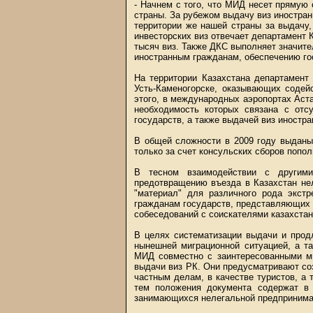
- Начнем с того, что МИД несет прямую
страны. За рубежом выдачу виз иностра
территории же нашей страны за выдачу
инвесторских виз отвечает департамент 
тысяч виз. Также ДКС выполняет значит
иностранным гражданам, обеспечению го
На территории Казахстана департамент 
Усть-Каменогорске, оказывающих содей
этого, в международных аэропортах Аст
необходимость которых связана с отс
государств, а также выдачей виз иностр
В общей сложности в 2009 году выданы 
только за счет консульских сборов попо
В тесном взаимодействии с другими
предотвращению въезда в Казахстан не
"материал" для различного рода экстр
гражданам государств, представляющих 
собеседований с соискателями казахстан
В целях систематизации выдачи и продл
нынешней миграционной ситуацией, а т
МИД совместно с заинтересованными м
выдачи виз РК. Они предусматривают со
частным делам, в качестве туристов, а 
тем положения документа содержат в 
занимающихся нелегальной предпринимат