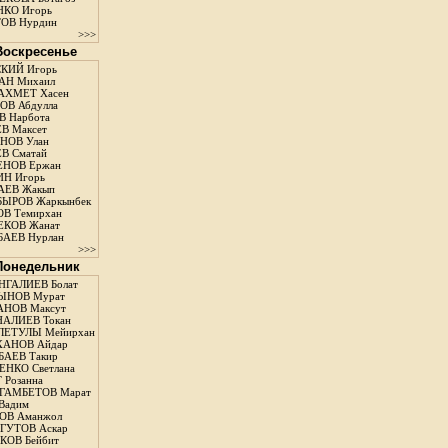
КО Игорь
ОВ Нурдин
>>>
 Воскресенье
КИЙ Игорь
АН Михаил
АХМЕТ Хасен
В Абдулла
 Нарбота
В Максет
НОВ Улан
В Сматай
ЕНОВ Ержан
Н Игорь
АЕВ Жакып
ЫРОВ Жаркынбек
В Темирхан
КОВ Жанат
АЕВ Нурлан
>>>
 Понедельник
ГАЛИЕВ Болат
ЫНОВ Мурат
НОВ Максут
АЛИЕВ Токан
ЛЕТУЛЫ Мейирхан
ХАНОВ Айдар
АЕВ Такир
ЕНКО Светлана
 Розанна
ГАМБЕТОВ Марат
Вадим
ОВ Аманжол
ГУТОВ Аскар
ОВ Бейбит