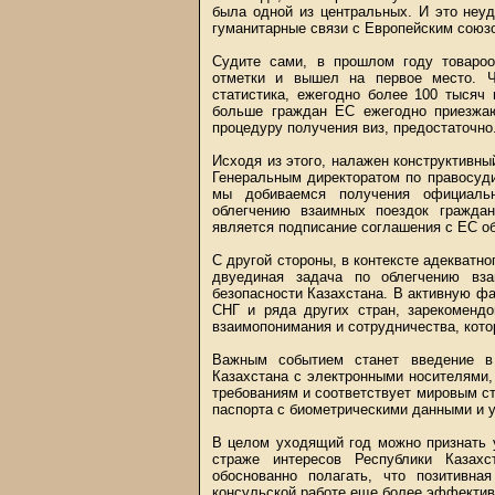
была одной из центральных. И это неуд
гуманитарные связи с Европейским союзо
Судите сами, в прошлом году товаро
отметки и вышел на первое место. Чт
статистика, ежегодно более 100 тысяч
больше граждан ЕС ежегодно приезжают
процедуру получения виз, предостаточно
Исходя из этого, налажен конструктивны
Генеральным директоратом по правосуди
мы добиваемся получения официальн
облегчению взаимных поездок гражда
является подписание соглашения с ЕС об
С другой стороны, в контексте адекватн
двуединая задача по облегчению вз
безопасности Казахстана. В активную ф
СНГ и ряда других стран, зарекоменд
взаимопонимания и сотрудничества, кото
Важным событием станет введение в
Казахстана с электронными носителями,
требованиям и соответствует мировым с
паспорта с биометрическими данными и у
В целом уходящий год можно признать 
страже интересов Республики Казах
обоснованно полагать, что позитивн
консульской работе еще более эффектив