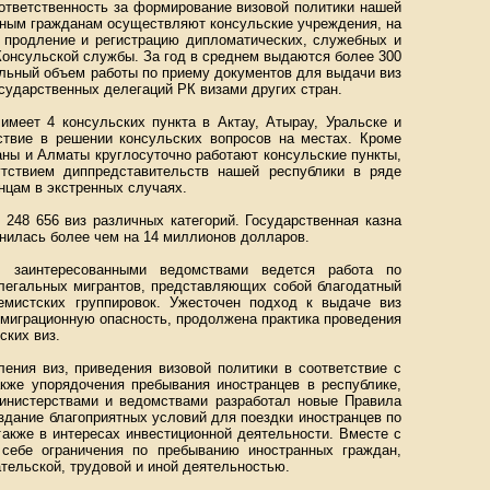
 ответственность за формирование визовой политики нашей
нным гражданам осуществляют консульские учреждения, на
, продление и регистрацию дипломатических, служебных и
Консульской службы. За год в среднем выдаются более 300
ельный объем работы по приему документов для выдачи виз
сударственных делегаций РК визами других стран.
имеет 4 консульских пункта в Актау, Атырау, Уральске и
ствие в решении консульских вопросов на местах. Кроме
аны и Алматы круглосуточно работают консульские пункты,
утствием диппредставительств нашей республики в ряде
анцам в экстренных случаях.
248 656 виз различных категорий. Государственная казна
лнилась более чем на 14 миллионов долларов.
 заинтересованными ведомствами ведется работа по
легальных мигрантов, представляющих собой благодатный
емистских группировок. Ужесточен подход к выдаче виз
миграционную опасность, продолжена практика проведения
ских виз.
ения виз, приведения визовой политики в соответствие с
акже упорядочения пребывания иностранцев в республике,
инистерствами и ведомствами разработал новые Правила
здание благоприятных условий для поездки иностранцев по
также в интересах инвестиционной деятельности. Вместе с
себе ограничения по пребыванию иностранных граждан,
ельской, трудовой и иной деятельностью.