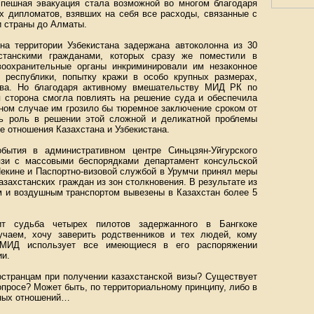
спешная эвакуация стала возможной во многом благодаря
их дипломатов, взявших на себя все расходы, связанные с
и страны до Алматы.
на территории Узбекистана задержана автоколонна из 30
хстанскими гражданами, которых сразу же поместили в
воохранительные органы инкриминировали им незаконное
 республики, попытку кражи в особо крупных размерах,
тва. Но благодаря активному вмешательству МИД РК по
я сторона смогла повлиять на решение суда и обеспечила
ном случае им грозило бы тюремное заключение сроком от
ь роль в решении этой сложной и деликатной проблемы
 отношения Казахстана и Узбекистана.
бытия в административном центре Синьцзян-Уйгурского
язи с массовыми беспорядками департамент консульской
екине и Паспортно-визовой службой в Урумчи принял меры
захстанских граждан из зон столкновения. В результате из
и воздушным транспортом вывезены в Казахстан более 5
ит судьба четырех пилотов задержанного в Бангкоке
учаем, хочу заверить родственников и тех людей, кому
о МИД использует все имеющиеся в его распоряжении
ии.
остранцам при получении казахстанской визы? Существует
просе? Может быть, по территориальному принципу, либо в
нных отношений…