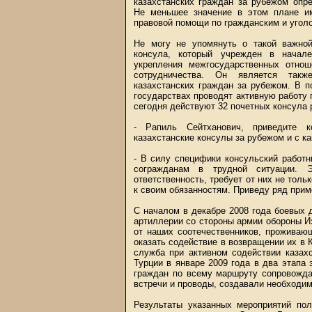
казахстанских граждан за рубежом опр
Не меньшее значение в этом плане и
правовой помощи по гражданским и угол
Не могу не упомянуть о такой важной 
консула, который учрежден в начал
укрепления межгосударственных отноше
сотрудничества. Он является такж
казахстанских граждан за рубежом. В 
государствах проводят активную работу
сегодня действуют 32 почетных консула 
- Рапиль Сейтханович, приведите к
казахстанские консулы за рубежом и с к
- В силу специфики консульский работ
согражданам в трудной ситуации. 
ответственность, требует от них не толь
к своим обязанностям. Приведу ряд прим
С началом в декабре 2008 года боевых 
артиллерии со стороны армии обороны И
от наших соотечественников, проживаю
оказать содействие в возвращении их в 
служба при активном содействии казахс
Турции в январе 2009 года в два этапа
граждан по всему маршруту сопровожда
встречи и проводы, создавали необходи
Результаты указанных мероприятий по