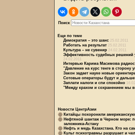
Поиск
Еще по теме
Демократия – это шанс
25.02.2011
Работать на результат
25.02.2011
Культура – не сувенир
24.02.2011
Эффективность судебных решений у
24.02.2011
Интервью Карима Масимова радиос
"Давление на курс тенге в сторону 
Закон задает науке новые ориентир
Сотовые операторы будут и дальше 
Заплати налоги и спи спокойно
16.0
"Между крахом и сохранением мы 
Новости ЦентрАзии
Китайцы похоронили американскую 
Нефтяной шантаж в Черном море: п
заложника-Астану
Нефть и медь Казахстана. Кто на с
Культ психотравмы разрушает и чел