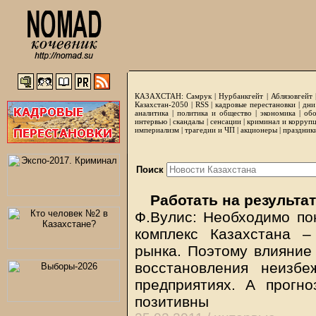
КАЗАХСТАН:
Самрук
|
Нурбанкгейт
|
Аблязовгейт
Казахстан-2050 |
RSS
|
кадровые перестановки
|
дни
аналитика
|
политика и общество
|
экономика
|
обо
интервью
|
скандалы
|
сенсации
|
криминал и корруп
империализм
|
трагедии и ЧП
|
акционеры
|
праздник
Поиск
Работать на результат
Ф.Вулис: Необходимо пон
комплекс Казахстана –
рынка. Поэтому влияние
восстановления неизбе
предприятиях. А прогн
позитивны