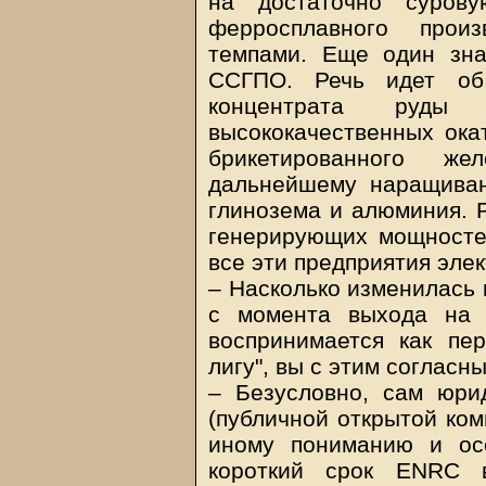
на достаточно суров
ферросплавного произ
темпами. Еще один зна
ССГПО. Речь идет об 
концентрата руды
высококачественных ока
брикетированного ж
дальнейшему наращиван
глинозема и алюминия. Р
генерирующих мощносте
все эти предприятия эле
– Насколько изменилась 
с момента выхода на 
воспринимается как пе
лигу", вы с этим согласн
– Безусловно, сам юри
(публичной открытой ком
иному пониманию и ос
короткий срок ENRC 