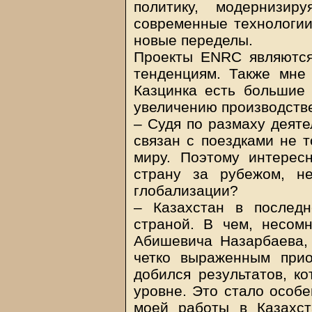
политику, модернизир
современные технологии
новые переделы.
Проекты ENRC являются
тенденциям. Также мне 
Казцинка есть большие
увеличению производств
– Судя по размаху деят
связан с поездками не т
миру. Поэтому интерес
страну за рубежом, н
глобализации?
– Казахстан в послед
страной. В чем, несомн
Абишевича Назарбаева,
четко выраженным прио
добился результатов, к
уровне. Это стало особе
моей работы в Казахс