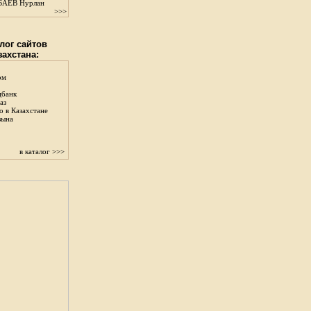
АЕВ Нурлан
>>>
лог сайтов
захстана:
ом
цбанк
аз
о в Казахстане
зына
в каталог >>>