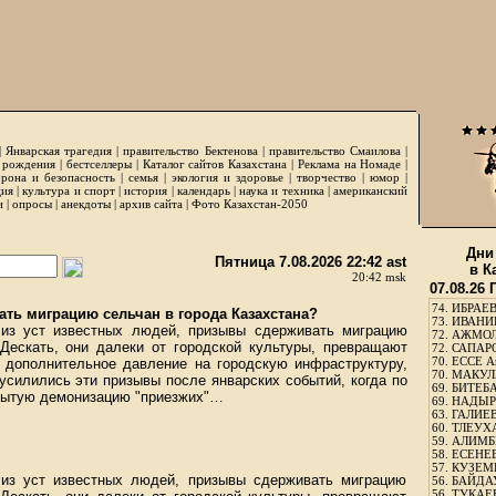
|
Январская трагедия
|
правительство Бектенова
|
правительство Смаилова
|
 рождения
|
бестселлеры
|
Каталог сайтов Казахстана
|
Реклама на Номаде
|
рона и безопасность
|
семья
|
экология и здоровье
|
творчество
|
юмор
|
ция
|
культура и спорт
|
история
|
календарь
|
наука и техника
|
американский
и
|
опросы
|
анекдоты
|
архив сайта
|
Фото Казахстан-2050
Дни
Пятница 7.08.2026 22:42 ast
в К
20:42 msk
07.08.26
74.
ИБРАЕВ
ать миграцию сельчан в города Казахстана?
73.
ИВАНИЩ
из уст известных людей, призывы сдерживать миграцию
72.
АЖМОЛ
Дескать, они далеки от городской культуры, превращают
72.
САПАРО
70.
ЕССЕ А
дополнительное давление на городскую инфраструктуру,
70.
МАКУЛБ
 усилились эти призывы после январских событий, когда по
69.
БИТЕБА
крытую демонизацию "приезжих"…
69.
НАДЫРБ
63.
ГАЛИЕВ
60.
ТЛЕУХА
59.
АЛИМБЕ
58.
ЕСЕНЕЕ
57.
КУЗЕМБ
из уст известных людей, призывы сдерживать миграцию
56.
БАЙДАУ
56.
ТУКАЕВ