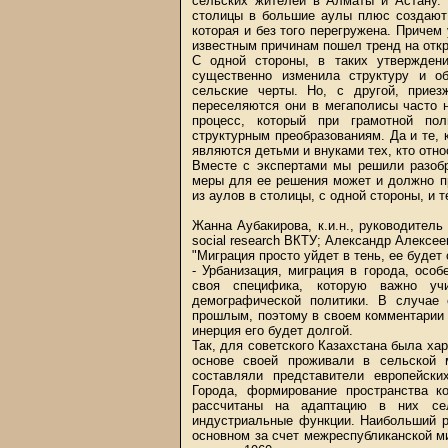
сельских жителей в Алматы и Астану. 
столицы в большие аулы плюс создают 
которая и без того перегружена. Причем
известным причинам пошел тренд на от
С одной стороны, в таких утвержден
существенно изменила структуру и об
сельские черты. Но, с другой, прие
переселяются они в мегаполисы часто 
процесс, который при грамотной пол
структурным преобразованиям. Да и те, 
являются детьми и внуками тех, кто отн
Вместе с экспертами мы решили разобр
меры для ее решения может и должно п
из аулов в столицы, с одной стороны, и т
Жанна Аубакирова, к.и.н., руководитель
social research ВКТУ; Александр Алексее
"Миграция просто уйдет в тень, ее буде
- Урбанизация, миграция в города, осо
своя специфика, которую важно уч
демографической политики. В случае
прошлым, поэтому в своем комментарии 
инерция его будет долгой.
Так, для советского Казахстана была ха
основе своей проживали в сельской 
составляли представители европейски
Города, формирование пространства к
рассчитаны на адаптацию в них сел
индустриальные функции. Наибольший ро
основном за счет межреспубликанской ми