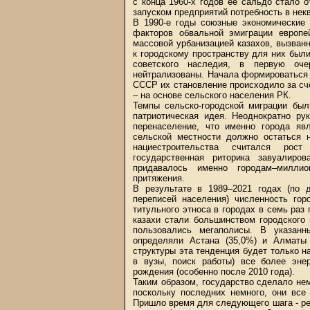
с конца 1960-х годов ее сальдо стало 
запуском предприятий потребность в нек
В 1990-е годы союзные экономические 
факторов обвальной эмиграции европе
массовой урбанизацией казахов, вызван
к городскому пространству для них был
советского наследия, в первую оче
нейтрализованы. Начала формироваться н
СССР их становление происходило за сче
– на основе сельского населения РК.
Темпы сельско-городской миграции был
патриотическая идея. Неоднократно ру
перенаселение, что именно города яв
сельской местности должно остаться 
нациестроительства считался рост
государственная риторика завуалиро
придавалось именно городам–миллио
притяжения.
В результате в 1989–2021 годах (по 
переписей населения) численность гор
титульного этноса в городах в семь раз
казахи стали большинством городского
пользовались мегаполисы. В указан
определяли Астана (35,0%) и Алматы 
структуры эта тенденция будет только н
в вузы, поиск работы) все более энер
рождения (особенно после 2010 года).
Таким образом, государство сделало не
поскольку последних немного, они все
Пришло время для следующего шага - ре