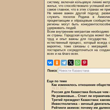
систему, включая кольцевую линию метр
жилье, что способствовало успешной инт
самое главное, что в этих странах не пр
Не менее важен другой подход: разв
служить поселок Родина в Акмолин
процветающим и образцовым сообщество
регионы могут быть конкурентоспособ
удерживать людей.
Всем внутренним мигрантам необходимо 
их страны. Городская культура может быт
труд и опыт важны для государства. Т
естественный процесс, который всегда 
вероятно, тоже связаны с миграцией.
постараться сосредоточиться на созда
всех и на благо всех.
Поиск
Еще по теме
Как изменилось отношение обществ
29.11.2024
Россия для Казахстана больше чем
Не резиновые... Стоит ли ограничив
Третий президент Казахстана: како
Инвестполитика – вечный двигател
Рейтинги акимов: почему им далеко