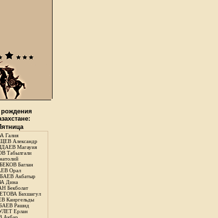
 рождения
азахстане:
 Пятница
А Галия
ЕВ Александр
ДАЕВ Магауия
В Табылгали
натолий
ЕКОВ Баглан
ЕВ Орал
АЕВ Акбатыр
А Дина
Н Бекболат
ТОВА Бахшагул
В Каиргельды
АЕВ Рашид
ЛЕТ Ерлан
 Акбар