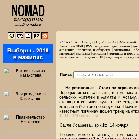
КАЗАХСТАН:
Самрук
|
Нурбанкгейт
|
Аблязовгейт
Казахстан-2050 |
RSS
|
кадровые перестановки
|
дни
аналитика
|
политика и общество
|
экономика
|
обо
интервью
|
скандалы
|
сенсации
|
криминал и корруп
империализм
|
трагедии и ЧП
|
акционеры
|
праздник
Поиск
Не резиновые... Стоит ли ограничив
Нередко можно слышать, в том числе 
сельских жителей в Алматы и Астану. 
столицы в большие аулы плюс создают 
которая и без того перегружена. Причем
известным причинам пошел тренд на от
15.11.2024 /
интервью
Сауле Исабаева., spik.kz, 14 ноября
Нередко можно слышать, в том числе 