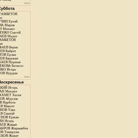
>>>
 Суббота
ГАМБЕТОВ
ан
ЧИН Ертай
ВА Мария
Н Михаил
ЕНКО Сергей
АЕВ Мурат
АМБЕТОВ
ан
АЕВ Берик
ЕВ Кайрат
ОВ Ерлан
ЕВ Бауржан
БАЕВ Нуржан
КОВА Ботагоз
КО Игорь
ОВ Нурдин
>>>
 Воскресенье
КИЙ Игорь
АН Михаил
АХМЕТ Хасен
В Абдулла
 Нарбота
В Максет
НОВ Улан
В Сматай
ЕНОВ Ержан
Н Игорь
АЕВ Жакып
ЫРОВ Жаркынбек
В Темирхан
КОВ Жанат