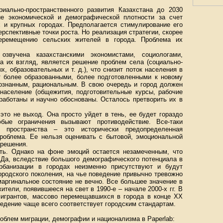
иально-пространственного развития Казахстана до 2030
ие экономической и демографической плотности за счет
х и крупных городах. Предполагается стимулирование его
рспективные точки роста. Но реализация стратегии, скорее
перемещению сельских жителей в города. Проблема их
звучена казахстанскими экономистами, социологами,
а их взгляд, является решение проблем села (социально-
, образовательных и т. д.), что снизит поток населения в
т более образованными, более подготовленными к новому
сознанным, рациональным. В свою очередь и город должен
население (общежития, подготовительные курсы, рабочие
ыработаны и научно обоснованы. Осталось претворить их в
это не выход. Она просто уйдет в тень, ее будет гораздо
ые ограничения вызывают противодействие. Все-таки
о пространства – это исторически предопределенная
проблема. Ее нельзя оценивать с бытовой, эмоциональной
 решения.
ять. Однако на фоне эмоций остается незамеченным, что
. Да, вследствие большого демографического потенциала в
рбанизации в городах неизменно присутствуют и будут
ородского поколения, на чье поведение привычно тревожно
маргинальное состояние не вечно. Все большее значение в
тели, появившееся на свет в 1990-е – начале 2000-х гг. В
мигрантов, массово перемещавшихся в города в конце ХХ
ведение чаще всего соответствует городским стандартам.
облем миграции, демографии и национализма в Paperlab: