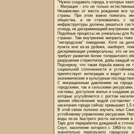
"Нужно создавать города, в которых хват
- Миграция - это не только естественны
Независимо от места рождения все гр
страны. При этом важно помогать им
общества, а не сталкивались с пр
инфраструктуры должны решаться систе
отнюдь не дискриминацией внутренних м
Подобные процессы не уникальны для Каз
странах. Там внутренние мигранты тож
"негородском" поведении. Хотя на дел
пункта или из-за рубежа, наоборот, п
дискриминации универсальны, это не зн
требует развития более толерантного о
разрушение стереотипов, дабы каждый че
Подчеркну, что такая борьба важна не 
социальной сплоченности и устойчиво
препятствует интеграции и ведет к со
экономические и культурные последствия
С миграционным давлением на города
городскими, так и сельскими ресурсами,
системы, доступное жилье и создание р
которые усугубляются с ростом населе
зрения обеспечения водой составляет 
населения города сейчас превышает 1,5 
В этой связи полезно изучить опыт Син
устойчивому управлению ресурсами. Напо
воды из-за быстрого роста населения в 
Taps для переработки дождевой и сточно
Сеул, население которого с 1960-го по
значительно перегрузило городскую 