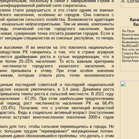
отрицательным, поскольку в связи с завершением строек и
46.
АДИЛЬБ
валифицированной рабочей силе сократилась.
...
связи стали разрушаться, и это стало одним из важных
йского населения, особенно из городов. Она совпала с
ной кризисом сельского хозяйства. Возможности адаптации
Ката
и изначально неблагоприятными. Тем не менее, компоненты
Ка
редь этнический состав городского населения, были
Ак Орда
овая, суверенная точка отсчета развития городов. Если в
Казахтелек
т миграции специалистов из союзных республик, то теперь
Казинформ
Казкоммер
КазМунайГ
и высокими. И во многом на это повлияла национально-
Кто есть кт
ководством РК говорилось о том, что в стране аграрное
Самрук-Ка
ляются драйверами роста и сутью модернизации, что в
Tengrinews
ЦентрАзия
не более 20–25% населения. То есть важным критерием
 численности городского казахского населения, и
ванно призывала к этому. При этом особое значение
нникам, которым отвели роль точек экономического
данным последней советской и последней национальной
одских казахов увеличилась в 3,4 раза. Динамика роста
 превысила темпы роста в сельской местности. В 2021 году
 населения - 67,0%. При этом наибольшим предпочтением
ный период рост численности населения РК на 68,4%
(33,4%). Полагаем, что с учетом эволюций возрастной
арастать. Ведь в социально активный возраст (поступление
гично вступает многочисленное поколение 2000-х годов
мало для того, чтобы сельчане перемещались в города. Но
 с большим трудом "переваривают" миграционные потоки.
шения давно обозначившейся проблемы: что делать с этим