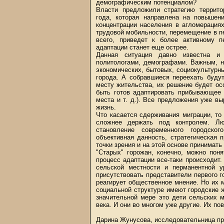
демографическим потенциалом?
Власти предложили стратегию территор
года, которая направлена на повышен
концентрации населения в агломерация
трудовой мобильности, перемещение в пе
всего, приведет к более активному 
адаптации станет еще острее.
Данная ситуация давно известна и о
политологами, демографами. Важным, н
экономических, бытовых, социокультурных
города. А собравшиеся переехать буду
месту жительства, их решение будет о
быть готов адаптировать прибывающее 
места и т. д.). Все предложения уже в
жизнь.
Что касается сдерживания миграции, то 
сложнее держать под контролем. Люб
становление современного городског
объективная данность, стратегическая 
точки зрения и на этой основе принимать
"Старых" горожан, конечно, можно пон
процесс адаптации все-таки происходит
сельской местности и перманентной у
присутствовать представители первого г
реагирует общественное мнение. Но их 
социальной структуре имеют городские жи
значительной мере это дети сельских 
века. И они во многом уже другие. Их по
Дарина Жунусова, исследовательница пр