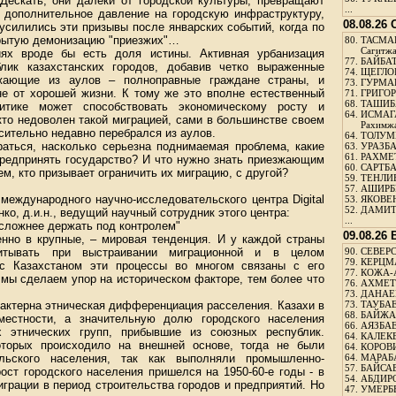
Дескать, они далеки от городской культуры, превращают
...
дополнительное давление на городскую инфраструктуру,
08.08.26
 усилились эти призывы после январских событий, когда по
крытую демонизацию "приезжих"…
80.
ТАСМА
Сагитж
иях вроде бы есть доля истины. Активная урбанизация
77.
БАЙБАТ
лик казахстанских городов, добавив четко выраженные
74.
ЩЕГЛО
зжающие из аулов – полноправные граждане страны, и
73.
ГУРМА
не от хорошей жизни. К тому же это вполне естественный
71.
ГРИГОР
68.
ТАШИБ
итике может способствовать экономическому росту и
64.
ИСМАГ
кто недоволен такой миграцией, сами в большинстве своем
Рахимж
осительно недавно перебрался из аулов.
64.
ТОЛУМБ
аться, насколько серьезна поднимаемая проблема, какие
63.
УРАЗБА
61.
РАХМЕТ
редпринять государство? И что нужно знать приезжающим
60.
САРТБА
ем, кто призывает ограничить их миграцию, с другой?
59.
ТЕНЛИ
57.
АШИРБЕ
 международного научно-исследовательского центра Digital
53.
ЯКОВЕН
52.
ДАМИТ
нко, д.и.н., ведущий научный сотрудник этого центра:
...
т сложнее держать под контролем"
09.08.26
бенно в крупные, – мировая тенденция. И у каждой страны
итывать при выстраивании миграционной и в целом
90.
СЕВЕРС
79.
КЕРЦМ
 с Казахстаном эти процессы во многом связаны с его
77.
КОЖА-
мы сделаем упор на историческом факторе, тем более что
76.
АХМЕТО
73.
ДАНАЕВ
рактерна этническая дифференциация расселения. Казахи в
73.
ТАУБАЕ
68.
БАЙЖА
местности, а значительную долю городского населения
66.
АЯЗБАЕ
х этнических групп, прибывшие из союзных республик.
64.
КАЛЕК
оторых происходило на внешней основе, тогда не были
64.
КОРОВИ
ьского населения, так как выполняли промышленно-
64.
МАРАБ
57.
БАЙСАБ
ст городского населения пришелся на 1950-60-е годы - в
54.
АБДИРО
грации в период строительства городов и предприятий. Но
47.
УМЕРБЕ