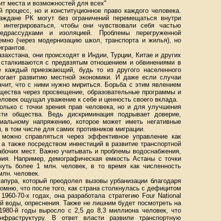
ит места и возможностей для всех"
й процесс, но и конституционное право каждого человека.
аждане РК могут без ограничений перемещаться внутри
 интегрироваться, чтобы они чувствовали себя частью
едрассудками и изоляцией. Проблемы перегруженной
мно (через модернизацию школ, транспорта и жилья), но
игрантов.
ахстана, они происходят в Индии, Турции, Китае и других
е сталкиваются с предвзятым отношением и обвинениями в
е каждый приезжающий, будь то из другого населенного
омогает развитию местной экономики. И даже если случаи
ачит, что с ними нужно мириться. Борьба с этим явлением
бщества через просвещение, образовательные программы и
ловек ощущал уважение к себе и ценность своего вклада.
только с точки зрения прав человека, но и для улучшения
сти общества. Ведь дискриминация подрывает доверие,
циальному напряжению, которое может иметь негативные
, в том числе для самих противников миграции.
 можно справляться через эффективное управление как
 а также посредством инвестиций в развитие транспортной
абочих мест. Важно учитывать и проблемы водоснабжения,
ния. Например, демографическая емкость Астаны с точки
чуть более 1 млн. человек, в то время как численность
млн. человек.
гапура, который преодолел вызовы урбанизации благодаря
мню, что после того, как страна столкнулась с дефицитом
1960-70-х годах, она разработала стратегию Four National
й воды, опреснения. Также не лишним будет посмотреть на
 1980-й годы выросло с 2,5 до 8,3 миллиона человек, что
инфраструктуру. В ответ власти развили транспортную