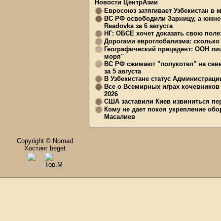
Новости ЦентрАзии
Евросоюз затягивает Узбекистан в 
ВС РФ освободили Зарницу, а южне
Readovka за 6 августа
НГ: ОБСЕ хочет доказать свою поле
Дорогами евроглобализма: сколько 
Географический прецедент: ООН ли
моря"
ВС РФ сжимают "полукотел" на сев
за 5 августа
В Узбекистане статус Администрац
Все о Всемирных играх кочевников
2026
США заставили Киев извиниться пер
Кому не дает покоя укрепление обо
Масалиев
Copyright © Nomad
Хостинг beget