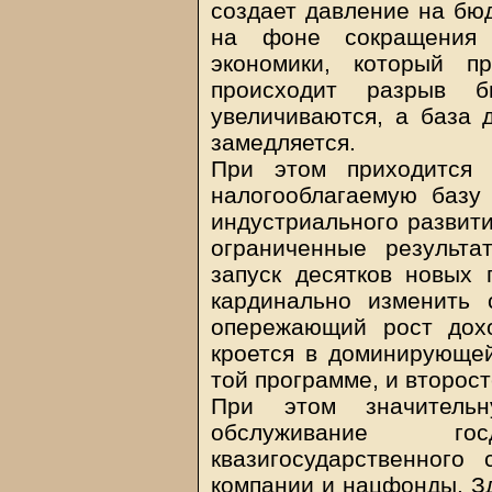
создает давление на бюд
на фоне сокращения 
экономики, который п
происходит разрыв б
увеличиваются, а база 
замедляется.
При этом приходится 
налогооблагаемую базу
индустриального развити
ограниченные результ
запуск десятков новых 
кардинально изменить 
опережающий рост дох
кроется в доминирующей
той программе, и второс
При этом значительн
обслуживание го
квазигосударственного 
компании и нацфонды. Зд