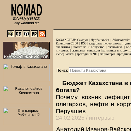
КАЗАХСТАН:
Самрук
|
Нурбанкгейт
|
Аблязовгейт
Казахстан-2050 |
RSS
|
кадровые перестановки
|
дни
аналитика
|
политика и общество
|
экономика
|
обо
интервью
|
скандалы
|
сенсации
|
криминал и корруп
империализм
|
трагедии и ЧП
|
акционеры
|
праздник
Поиск
Бюджет Казахстана в к
богата?
Почему возник дефицит
олигархов, нефти и корр
Перуашев
24.02.2025 /
интервью
Анатолий Иванов-Вайскоп