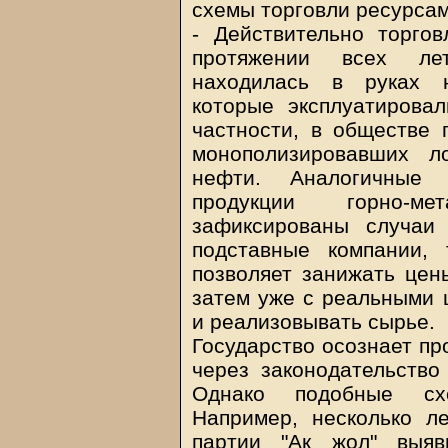
схемы торговли ресурса
- Действительно торго
протяжении всех лет
находилась в руках н
которые эксплуатирова
частности, в обществе 
монополизировавших ло
нефти. Аналогичные 
продукции горно-ме
зафиксированы случаи
подставные компании, 
позволяет занижать цен
затем уже с реальными 
и реализовывать сырье.
Государство осознает пр
через законодательство
Однако подобные сх
Например, несколько л
партии "Ак жол" выяви