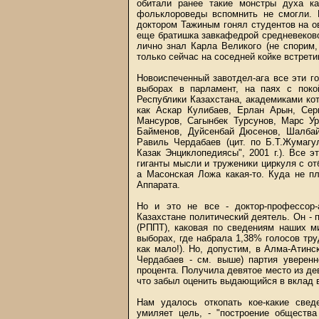
обитали ранее такие монстры духа к
фольклороведы вспомнить не смогли. Р
доктором Тажиным гонял студентов на ов
еще братишка завкафедрой средневековой
лично знал Карла Великого (не спорим,
только сейчас на соседней койке встрети
Новоиспеченный завотдел-ага все эти г
выборах в парламент, на паях с пок
Республики Казахстана, академиками ко
как Аскар Кулибаев, Ерлан Арын, Сери
Мансуров, Сагынбек Турсунов, Марс У
Байменов, Дуйсенбай Дюсенов, Шалбай
Равиль Чердабаев (цит. по Б.Т.Жумагу
Казак Энциклопедиясы", 2001 г.). Все 
гиганты мысли и труженики циркуля с от
а Масонская Ложа какая-то. Куда не п
Аппарата.
Но и это не все - доктор-профессор
Казахстане политический деятель. Он -
(РППТ), каковая по сведениям наших м
выборах, где набрала 1,38% голосов тр
как мало!). Но, допустим, в Алма-Атин
Чердабаев - см. выше) партия уверенн
процента. Получила девятое место из д
что забыл оценить выдающийся в вклад 
Нам удалось откопать кое-какие све
умиляет цель, - "построение общества