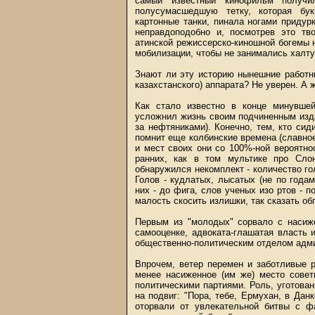
самый известный кинофильм получи
полусумасшедшую тетку, которая бу
картонные танки, пинала ногами придур
неправдоподобно и, посмотрев это тво
атинской режиссерско-киношной богемы 
мобилизации, чтобы не занимались халту
Знают ли эту историю нынешние работник
казахстанского) аппарата? Не уверен. А
Как стало известно в конце минувше
усложнил жизнь своим подчиненным изда
за нефтяниками). Конечно, тем, кто си
помнит еще колбинские времена (славное
и мест своих они со 100%-ной вероятн
ранних, как в том мультике про Сло
обнаружился некомплект - количество гол
Голов - кудлатых, лысатых (не по года
них - до фига, слов ученых изо ртов - п
малость скосить излишки, так сказать о
Первым из "молодых" сорвало с насиж
самооценке, адвоката-глашатая власть
общественно-политическим отделом адми
Впрочем, ветер перемен и заботливые р
менее насиженное (им же) место сове
политическими партиями. Роль, уготова
на подвиг: "Пора, тебе, Ермухан, в Данк
оторвали от увлекательной битвы с ф