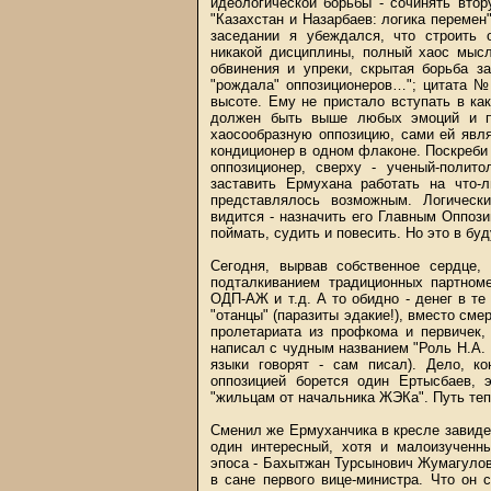
идеологической борьбы - сочинять вто
"Казахстан и Назарбаев: логика перемен
заседании я убеждался, что строить 
никакой дисциплины, полный хаос мысл
обвинения и упреки, скрытая борьба з
"рождала" оппозиционеров…"; цитата №3
высоте. Ему не пристало вступать в ка
должен быть выше любых эмоций и по
хаосообразную оппозицию, сами ей явл
кондиционер в одном флаконе. Поскреби Е
оппозиционер, сверху - ученый-полит
заставить Ермухана работать на что-
представлялось возможным. Логическ
видится - назначить его Главным Оппози
поймать, судить и повесить. Но это в бу
Сегодня, вырвав собственное сердце,
подталкиванием традиционных партном
ОДП-АЖ и т.д. А то обидно - денег в те
"отанцы" (паразиты эдакие!), вместо сме
пролетариата из профкома и первичек,
написал с чудным названием "Роль Н.А. 
языки говорят - сам писал). Дело, ко
оппозицией борется один Ертысбаев, 
"жильцам от начальника ЖЭКа". Путь те
Сменил же Ермуханчика в кресле завиде
один интересный, хотя и малоизученны
эпоса - Бахытжан Турсынович Жумагулов
в сане первого вице-министра. Что он 