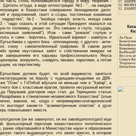
рую часть столь полюбившегося городу и миру творения -
57.
АШИРБЕ
". (Цитаты оттуда, в виде иллюстрации: №1 - "…на каждом
53.
ЯКОВЕН
52.
ДАМИТ
оппозицию в Казахстане совершенно безнадежное дело:
...
ей и предложений, гвалт и ссоры, постоянные взаимные
а лидерство"; №2 - "вообще говоря, власть иногда сама
 - "надо сказать в этой ситуации Президент оказался на
Ката
кую-то полемику, решил он. Это смешно и глупо, государь
Ка
спешных заявлений"). Итак - сами "рожали" глупую и
ялись и сами - боролись. Идеальный вариант - шампунь и
Ак Орда
Казахтелек
ртысбаева с одного бока - оппозиционер, с другого - анти-
Казинформ
олог, снизу - самовлюбленный графоман. В самом деле
Казкоммер
либо кроме неустанных забот о собственном имидже не
КазМунайГ
им завершением его карьеры профессионального Януса
Кто есть кт
Самрук-Ка
ционером, вооружить, снабдить явками, паролями, а потом
Tengrinews
дущем, на перспективу.
ЦентрАзия
 Ертысбаев должен будет, по всей видимости, заняться
енклатурщиков на борьбу с чудищами-злыднями из ДВК-
 же "Отан" с ГэПэКой вбухали не меньше чем в "Хабар", а
ртного боя с классовым врагом, провели несуразный митинг
 да Перуашев доктором наук стал, да Терещенко статью
Назарбаева в становлении независимого Казахстана" (злые
нечно, важное, но, когда с непримиримо-олигархической
это выглядит каким-то "асимметричным ответом" в духе
перь повкалывают вместе.
олотделом (он же заввнупол, он же завобщеполотдел) еще
й, фольклорный персонаж казахстанского политического
, ранее обретавшийся в Министерстве науки и образования
сделал такого выдающегося, что занял кресло, в котором