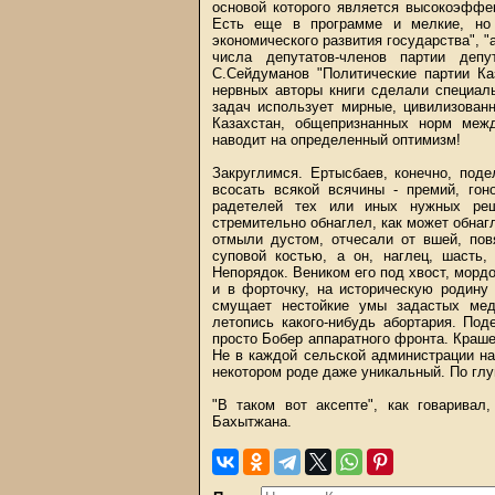
основой которого является высокоэффе
Есть еще в программе и мелкие, но 
экономического развития государства", "
числа депутатов-членов партии депу
С.Сейдуманов "Политические партии Каза
нервных авторы книги сделали специал
задач использует мирные, цивилизован
Казахстан, общепризнанных норм между
наводит на определенный оптимизм!
Закруглимся. Ертысбаев, конечно, под
всосать всякой всячины - премий, гон
радетелей тех или иных нужных ре
стремительно обнаглел, как может обнаг
отмыли дустом, отчесали от вшей, пов
суповой костью, а он, наглец, шасть,
Непорядок. Веником его под хвост, мордо
и в форточку, на историческую родину 
смущает нестойкие умы задастых мед
летопись какого-нибудь абортария. Под
просто Бобер аппаратного фронта. Краше
Не в каждой сельской администрации на
некотором роде даже уникальный. По гл
"В таком вот аксепте", как говарива
Бахытжана.