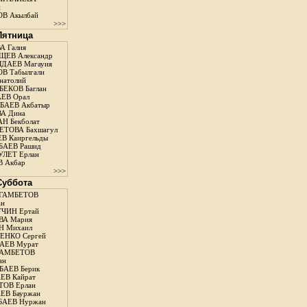
н
В Акылбай
>>>
 Пятница
А Галия
ЕВ Александр
ДАЕВ Магауия
В Табылгали
натолий
ЕКОВ Баглан
ЕВ Орал
АЕВ Акбатыр
А Дина
Н Бекболат
ТОВА Бахшагул
В Каиргельды
АЕВ Рашид
ЛЕТ Ерлан
 Акбар
>>>
 Суббота
ГАМБЕТОВ
ан
ЧИН Ертай
ВА Мария
Н Михаил
ЕНКО Сергей
АЕВ Мурат
АМБЕТОВ
ан
АЕВ Берик
ЕВ Кайрат
ОВ Ерлан
ЕВ Бауржан
БАЕВ Нуржан