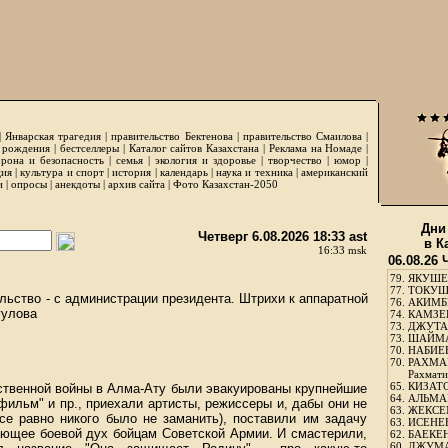
|
Январская трагедия
|
правительство Бектенова
|
правительство Смаилова
|
 рождения
|
бестселлеры
|
Каталог сайтов Казахстана
|
Реклама на Номаде
|
рона и безопасность
|
семья
|
экология и здоровье
|
творчество
|
юмор
|
ция
|
культура и спорт
|
история
|
календарь
|
наука и техника
|
американский
и
|
опросы
|
анекдоты
|
архив сайта
|
Фото Казахстан-2050
Дни
Четверг 6.08.2026 18:33 ast
в К
16:33 msk
06.08.26 
79.
ЯКУШЕ
77.
ТОКУШЕ
льство - с администрации президента. Штрихи к аппаратной
76.
АКИМБЕ
гулова
74.
КАМЗЕБ
73.
ДЖУТАБ
73.
ШАЙМА
70.
НАБИЕВ
70.
РАХМА
Рахмати
65.
КИЗАТО
ественной войны в Алма-Ату были эвакуированы крупнейшие
64.
АЛЬМА
ильм" и пр., приехали артисты, режиссеры и, дабы они не
63.
ЖЕКСЕМ
се равно никого было не заманить), поставили им задачу
63.
ИСЕНЕЕ
ающее боевой дух бойцам Советской Армии. И смастерили,
62.
БАЕКЕН
60.
ДЖУМА