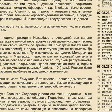
л название "Она защищает Родину" - про какую-то
Гульжа
квально голыми руками душила эсэсовцев, поджигала
60.
САПАРО
коватых немецких офицеров и т.д. В общем, было весело,
...
рчество, Сталин отдал приказ - отправить часть алма-
07.08.26
на фронт военными корреспондентами насильно, в порядке
74.
ИБРАЕВ
рой и ерундой. И не переводили государственные деньги.
73.
ИВАНИЩ
72.
АЖМОЛ
и пусть не алматинского, а астанинского (но, все равно,
72.
САПАРО
70.
ЕССЕ А
 жаль…
70.
МАКУЛБ
69.
БИТЕБА
й неделе президент Назарбаев в очередной раз сильно
69.
НАДЫРБ
в указ о полной перетасовке своей администрации (вслед
63.
ГАЛИЕВ
60.
ТЛЕУХА
дит на своих местах со времен ЦК Компартии Казахстана и
59.
АЛИМБЕ
 было время!), к подобным пертурбациям не привыкать. Да
58.
ЕСЕНЕЕ
остью не поменяют. Туго пришлось молодежи. Молодых да
57.
КУЗЕМБ
ненка и Мартышку, пересчитали по головам/попугаям и
56.
БАЙДАУ
56.
ТУКАЕВ
ов не совпало с наличием кресел, стульев (и стульчаков).
...
м), ушатых - вздымалась целая аппаратная поляна, идей в
08.08.26
оток, результатов реальной работы - 0 (нуль). Решено было
бгазонить наиболее выдающиеся экземпляры.
80.
ТАСМА
Сагитж
77.
БАЙБАТ
енных мест Ермухана Ертысбаева - социал-демократа по
74.
ЩЕГЛО
 имущих по призванию и теперь уже бывшего заведующего
73.
ГУРМА
нистрации по нелепому стечению обстоятельств.
71.
ГРИГОР
68.
ТАШИБ
64.
ИСМАГ
уки Главного Садовода унесли его очень недалеко - в не
Рахимж
тника президента по общению Поднебесья с разными там
64.
ТОЛУМБ
нная теперь верному и умному Ермухану, чем-то смахивает
63.
УРАЗБА
61.
РАХМЕТ
о податься и - умереть в борьбе за правое дело". Короче,
60.
САРТБА
анерными танками оппозиции и отправили на передовую
59.
ТЕНЛИ