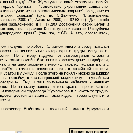
ктивный труд". (Это Жумагулов о ком? Неужели о себе?).
гордые "цельки" - "содействие укреплению социально-
активное участие в технологическим прорыве", "создание из
татских фракций" (цит. по С.Дьяченко, Л.Кармарзина,
хстана 2000 г.", Алматы, 2000, с. 62-63 гг.). Для особо
ьное разъяснение: "(РППТ) для достижения своих целей и
ные средства в рамках Конституции и законов Республики
народного права" (там же, с.64). А это, согласитесь,
елом получил по хоботу. Слишком много и сразу пытался
ораров за непосильные литературные труды, бонусов от
шений. Не в меру надулся от литературной славы и
леть только помойный котенок в хорошем доме - подобрали,
язали на шею розовую ленточку, тарелку молока дали с
 нас**л в камин и разлегся спать в хозяйской постели.
й усатой в лужицу. После этого не понял - можно за шкирку
- на помойку, в карагандинский мединститут - пущай там
сестричек. Ему и там применение найдется - напишет
елом. Но на смену пришел и того краше - просто Ого-го,
 и колоритней трудоведа Жумагулова и сыскать-то трудно.
йдется достойная замена. Такие кадры - товар штучный, в
упости…
л, профессор Выбегалло - духовный коллега Ермухана и
Версия для печати