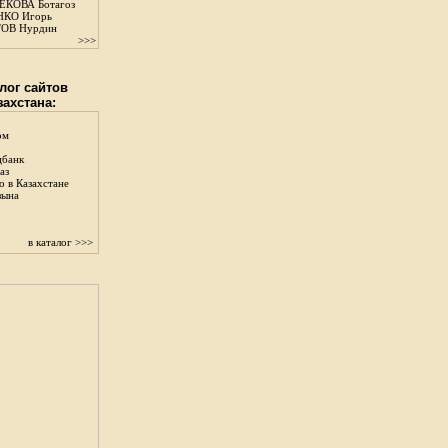
КОВА Ботагоз
КО Игорь
ОВ Нурдин
>>>
лог сайтов
захстана:
ом
цбанк
аз
о в Казахстане
зына
в каталог >>>