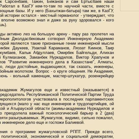
ак Сарсенбаев, Тажин, Бижанов и сам Ертысбаев наши
аботал в КазГУ кем-то-там по научной части, вместе с
ощные базы. И у него (Бахытжан-батыра) там же, в КазГУ,
 истории остался - местный германолог - утверждает, что
 вполне возможно знал и даже за руку здоровался - кого
шь).
оды активно лез на большую арену - пару раз пролетел на
ойным Джолдасбековым сотворил Инженерную Академию
торой являются такие признанные гении инженерной мысли
кбек Даукеев, Узакпай Караманов, Ляззат Киинов, Таир
ркумбаев, Калык Абдуллаев, Омирбек Байгельди, Алихан
 Кулмаханов, Заманбек Нуркадилов, Виктор Храпунов и
лов "Развитие инженерного дела в Казахстане", Алматы,
это, люди достойные, выдающиеся, так сказать, инженеры,
бойным молотком. Вопрос - о круге общения. Не Академия,
люнь - вольный каменщик, мастер-штукатур, розенкрейцер
-академик Жумагулов еще и известный (оказывается) в
 председатель Республиканской Политической Партии Труда
икрополитологов участвовала в последних парламентских
удящихся (мало у нас еще инженеров и трудопартийцев, ой
ской и Атырауской области (акимы-академики Нуркадилов и
о преодолела важный психологический барьер в 2 (два)
евяти разыгрываемых. Жумагулов, видимо, сильно пожалел,
в инженерное дело еще и госпожи Балиевой.
дения о программе жумагуловской РППТ. Прежде всего,
 политической, экономической и социальной демократии,