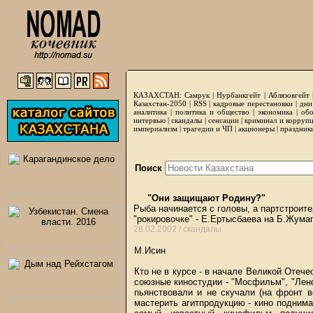
КАЗАХСТАН:
Самрук
|
Нурбанкгейт
|
Аблязовгейт
Казахстан-2050 |
RSS
|
кадровые перестановки
|
дни
аналитика
|
политика и общество
|
экономика
|
обо
интервью
|
скандалы
|
сенсации
|
криминал и корруп
империализм
|
трагедии и ЧП
|
акционеры
|
праздник
Поиск
"Они защищают Родину?"
Рыба начинается с головы, а партстроите
"рокировочке" - Е.Ертысбаева на Б.Жума
28.02.2002 /
скандалы
М.Исин
Кто не в курсе - в начале Великой Отеч
союзные киностудии - "Мосфильм", "Ленф
пьянствовали и не скучали (на фронт в
мастерить агитпродукцию - кино подним