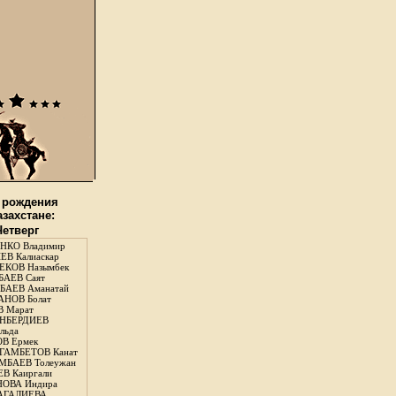
 рождения
азахстане:
Четверг
НКО Владимир
В Калиаскар
КОВ Назымбек
АЕВ Саят
АЕВ Аманатай
НОВ Болат
 Марат
НБЕРДИЕВ
льда
В Ермек
ГАМБЕТОВ Канат
БАЕВ Толеужан
В Каиргали
ОВА Индира
ГАЛИЕВА