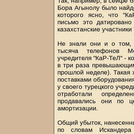
Так, например, в сейфе 
Бора Агынолу было найде
которого ясно, что "К
письмо это датировано
казахстанские участники
Не знали они и о том,
тысяча телефонов Mo
учредителя "КаР-ТеЛ" - к
в три раза превышающим
прошлой неделе). Такая 
поставками оборудования
у своего турецкого учре
отработали определ
продавались они по ц
амортизации.
Общий убыток, нанесенны
по словам Искандера