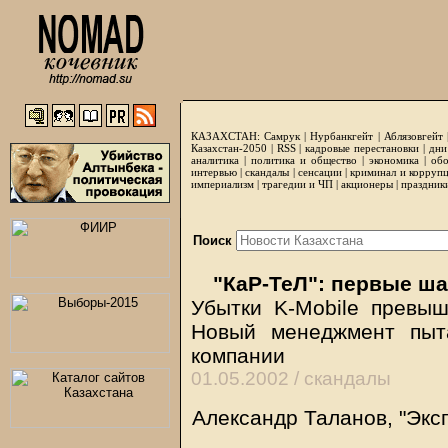
КАЗАХСТАН:
Самрук
|
Нурбанкгейт
|
Аблязовгейт
Казахстан-2050 |
RSS
|
кадровые перестановки
|
дни
аналитика
|
политика и общество
|
экономика
|
обо
интервью
|
скандалы
|
сенсации
|
криминал и корруп
империализм
|
трагедии и ЧП
|
акционеры
|
праздник
Поиск
"КаР-ТеЛ": первые ша
Убытки K-Mobile превы
Новый менеджмент пыта
компании
01.05.2002 /
скандалы
Александр Таланов, "Эксп