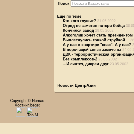
Поиск
Еще по теме
Кто кого глушит?
31.05.2002
Отряд не заметил потери бойца
30.0
Кончился завод
29.05.2002
Алкоголик хочет стать президентом
Выплеснулись тонкой струйкой…
28
А у нас в квартире "квас". А у вас?
В порочащей связи замечены
24.05.
ДВК - террористическая организаци
Без комплексов-2
23.05.2002
...И синтез, диареи друг
23.05.2002
Новости ЦентрАзии
Copyright © Nomad
Хостинг beget