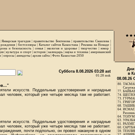
|
Январская трагедия
|
правительство Бектенова
|
правительство Смаилова
|
 рождения
|
бестселлеры
|
Каталог сайтов Казахстана
|
Реклама на Номаде
|
рона и безопасность
|
семья
|
экология и здоровье
|
творчество
|
юмор
|
ция
|
культура и спорт
|
история
|
календарь
|
наука и техника
|
американский
и
|
опросы
|
анекдоты
|
архив сайта
|
Фото Казахстан-2050
Дни
Суббота 8.08.2026 03:28 ast
в К
01:28 msk
08.08.26
80.
ТАСМА
ов…"
Сагитж
ятели искусств. Поддельные удостоверения и наградные
77.
БАЙБАТ
ал человек, который уже четыре месяца там не работает.
74.
ЩЕГЛО
73.
ГУРМА
71.
ГРИГОР
68.
ТАШИБ
64.
ИСМАГ
Рахимж
64.
ТОЛУМБ
63.
УРАЗБА
ятели искусств. Поддельные удостоверения и наградные
61.
РАХМЕТ
ал человек, который уже четыре месяца там не работает.
60.
САРТБА
граждения, почти подпольно, он провел накануне в одном
59.
ТЕНЛИ
57.
АШИРБЕ