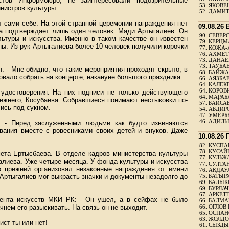
стов Информбюро, не заинтересовали подозрительные
53.
ЯКОВЕН
нистров культуры.
52.
ДАМИТ
...
 сами себе. На этой странной церемонии награждения нет
09.08.26
ва подтверждает лишь один человек. Мади Артыгалиев. Он
90.
СЕВЕРС
ьтуры и искусства. Именно в таком качестве он известен
79.
КЕРЦМ
ы. Из рук Артыгалиева более 10 человек получили корочки
77.
КОЖА-
76.
АХМЕТО
73.
ДАНАЕВ
73.
ТАУБАЕ
: - Мне обидно, что такие мероприятия проходят скрыто, в
68.
БАЙЖА
овало собрать на концерте, накануне большого праздника.
66.
АЯЗБАЕ
64.
КАЛЕК
64.
КОРОВИ
удостоверения. На них подписи не только действующего
64.
МАРАБ
режнего, Косубаева. Собравшиеся понимают нестыковки по-
57.
БАЙСАБ
ись под сукном.
54.
АБДИРО
47.
УМЕРБЕ
46.
АДИЛЬБ
р: - Перед заслуженными людьми как будто извиняются
...
звания вместе с ровесниками своих детей и внуков. Даже
10.08.26
82.
КУСПАН
78.
КУСАЙ
ета Ертысбаева. В отделе кадров министерства культуры
77.
КУЛЬЖА
алиева. Уже четыре месяца. У фонда культуры и искусства
77.
СУЛТАН
о прежний организовал незаконные награждения от имени
76.
АКДАУ
 Артыгалиев мог выкрасть значки и документы незадолго до
75.
БАТЫР
69.
БАЛЫКБ
69.
БУРЛАЧ
67.
АРКЕТТ
мента искусств МКИ РК: - Он ушел, а в сейфах не было
66.
БАЛМА
чнем его разыскивать. На связь он не выходит.
66.
ОГЛОВ 
65.
ОСПАН
63.
ЖОЛДО
ист ты или нет!
61.
СЫЗДЫК