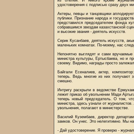
из отелей. И никого кроме журнали
удостоверения с подписью сразу двух ми
Актеры, певцы и танцовщики аплодируют
публики. Признание народа и государст
представился председателем фонда кул
собравшимся звездам казахстанской сцен
и высокие звания - деятель искусств.
Серик Кусанбаев, деятель искусств, акын
маленьких комнатах. По-моему, нас след
Непонятно выглядят и сами вручаемые 
министра культуры, Ертысбаева, но и п
своему. Видимо, награды просто залежал
Байгали Есеналиев, актер, композито
теперь. Ведь многие из них получают 
смешно.
Интригу раскрыли в ведомстве Ермухам
лежит приказ об увольнении Мади Артыг
теперь новый председатель. О том, чт
министра, здесь узнали от журналистов.
увольнения, полагают в министерстве.
Василий Кузембаев, директор департа
замков. Он унес. Это нелегитимно. Мы на
- Дай удостоверение. Я проверю - журнал