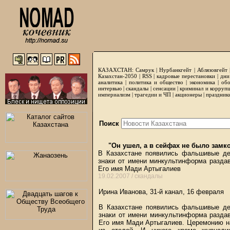
КАЗАХСТАН:
Самрук
|
Нурбанкгейт
|
Аблязовгейт
Казахстан-2050 |
RSS
|
кадровые перестановки
|
дни
аналитика
|
политика и общество
|
экономика
|
обо
интервью
|
скандалы
|
сенсации
|
криминал и корруп
империализм
|
трагедии и ЧП
|
акционеры
|
праздник
Поиск
"Он ушел, а в сейфах не было замк
В Казахстане появились фальшивые де
знаки от имени минкультинформа раздав
Его имя Мади Артыгалиев
19.02.2007 /
скандалы
Ирина Иванова, 31-й канал, 16 февраля
В Казахстане появились фальшивые де
знаки от имени минкультинформа раздав
Его имя Мади Артыгалиев. Церемонию на