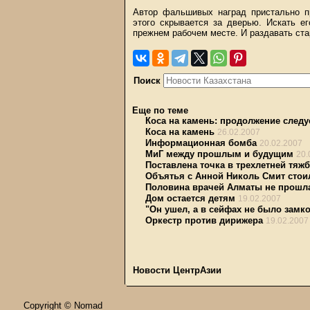
Автор фальшивых наград пристально п
этого скрывается за дверью. Искать е
прежнем рабочем месте. И раздавать ста
Поиск
Еще по теме
Коса на камень: продолжение следу
Коса на камень
26.02.2007
Информационная бомба
20.02.2007
МиГ между прошлым и будущим
20.
Поставлена точка в трехлетней тяж
Объятья с Анной Николь Смит стои
Половина врачей Алматы не прошла
Дом остается детям
19.02.2007
"Он ушел, а в сейфах не было замк
Оркестр против дирижера
19.02.2007
Новости ЦентрАзии
Copyright © Nomad