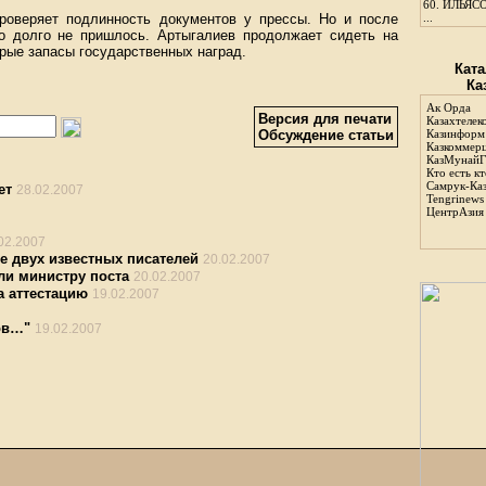
60.
ИЛЬЯСО
роверяет подлинность документов у прессы. Но и после
...
го долго не пришлось. Артыгалиев продолжает сидеть на
рые запасы государственных наград.
Ката
Ка
Ак Орда
Версия для печати
Казахтелек
Обсуждение статьи
Казинформ
Казкоммер
КазМунайГ
Кто есть кт
Самрук-Ка
ет
28.02.2007
Tengrinews
ЦентрАзия
02.2007
бе двух известных писателей
20.02.2007
ли министру поста
20.02.2007
 аттестацию
19.02.2007
ов…"
19.02.2007