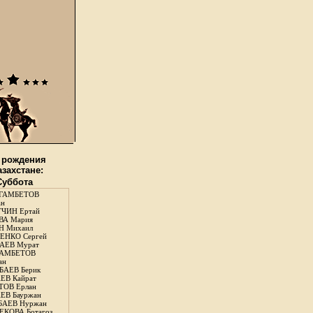
 рождения
азахстане:
 Суббота
ГАМБЕТОВ
ан
ЧИН Ертай
ВА Мария
Н Михаил
ЕНКО Сергей
АЕВ Мурат
АМБЕТОВ
ан
АЕВ Берик
ЕВ Кайрат
ОВ Ерлан
ЕВ Бауржан
БАЕВ Нуржан
КОВА Ботагоз