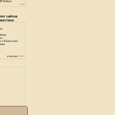
В Кайрат
>>>
лог сайтов
захстана:
ом
цбанк
аз
о в Казахстане
зына
в каталог >>>