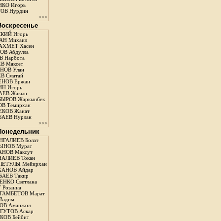
КО Игорь
ОВ Нурдин
>>>
 Воскресенье
КИЙ Игорь
АН Михаил
АХМЕТ Хасен
В Абдулла
 Нарбота
В Максет
НОВ Улан
В Сматай
ЕНОВ Ержан
Н Игорь
АЕВ Жакып
ЫРОВ Жаркынбек
В Темирхан
КОВ Жанат
АЕВ Нурлан
>>>
 Понедельник
ГАЛИЕВ Болат
ЫНОВ Мурат
НОВ Максут
АЛИЕВ Токан
ЛЕТУЛЫ Мейирхан
ХАНОВ Айдар
АЕВ Такир
ЕНКО Светлана
 Розанна
ГАМБЕТОВ Марат
Вадим
ОВ Аманжол
ГУТОВ Аскар
ОВ Бейбит