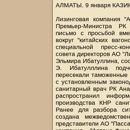
АЛМАТЫ. 9 января
КАЗИ
Лизинговая компания "
Премьер-Министра РК
письмо с просьбой вм
вокруг "китайских ваго
специальной пресс-ко
совета директоров АО "Л
Эльмира Ибатуллина, со
Э. Ибатулллина подч
пересекали таможенные 
с установленным законод
санитарный врач РК Ана
распространил информ
производства КНР сани
Ранее для разбора си
создана межведомстве
представители АО "Пасса