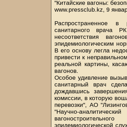
"Китайские вагоны: безо
www.pressclub.kz, 9 янва
Распространенное в
санитарного врача Р
несоответствия вагон
эпидемиологическим нор
В его основу легла недо
привести к неправильно
реальной картины, каса
вагонов.
Особое удивление вызыва
санитарный врач сдел
дождавшись завершени
комиссии, в которую вош
перевозки", АО "Лизинго
"Научно-аналитич
вагоностроительно
эпидемиологической слу