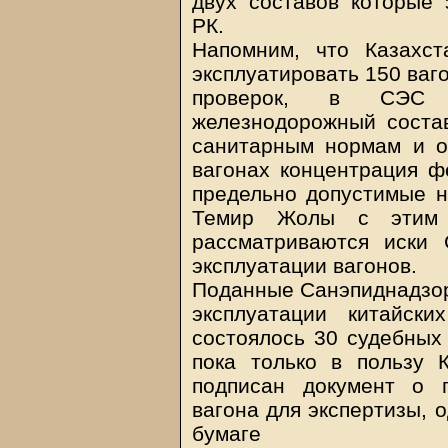
двух составов которые 
РК.
Напомним, что Казахс
эксплуатировать 150 ваг
проверок, в СЭС н
железнодорожный состав
санитарным нормам и о
вагонах концентрация 
предельно допустимые н
Темир Жолы с этим 
рассматриваются иски
эксплуатации вагонов.
Поданные Санэпиднадзор 
эксплуатации китайск
состоялось 30 судебных 
пока только в пользу 
подписан документ о п
вагона для экспертизы, о
бумаге