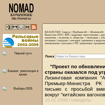
КАЗАХСТАН:
Самрук
|
Нурбанкгейт
|
Аблязовгейт
Казахстан-2050 |
RSS
|
кадровые перестановки
|
дни
аналитика
|
политика и общество
|
экономика
|
обо
интервью
|
скандалы
|
сенсации
|
криминал и корруп
империализм
|
трагедии и ЧП
|
акционеры
|
праздник
Поиск
"Проект по обновлен
страны оказался под уг
Лизинговая компания "
Премьер-Министра РК
письмо с просьбой вм
вокруг "китайских вагонов
10.01.2008 /
скандалы