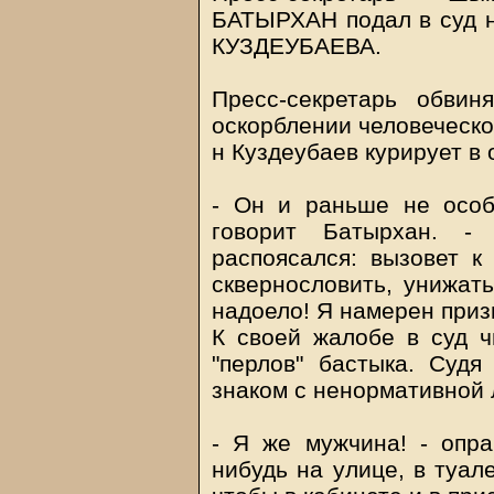
БАТЫРХАН подал в суд 
КУЗДЕУБАЕВА.
Пресс-секретарь обвин
оскорблении человеческо
н Куздеубаев курирует в 
- Он и раньше не особ
говорит Батырхан. 
распоясался: вызовет к
сквернословить, унижать
надоело! Я намерен призв
К своей жалобе в суд ч
"перлов" бастыка. Судя
знаком с ненормативной 
- Я же мужчина! - опра
нибудь на улице, в туал