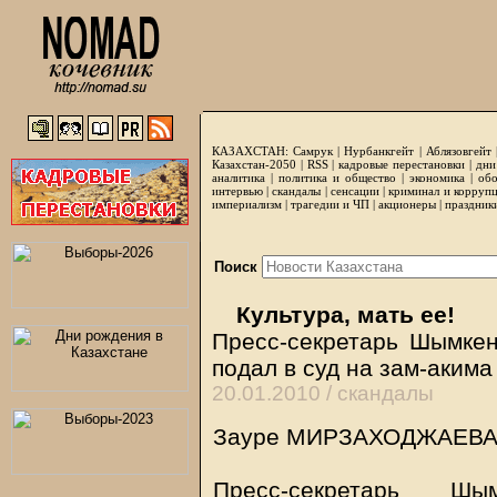
КАЗАХСТАН:
Самрук
|
Нурбанкгейт
|
Аблязовгейт
Казахстан-2050 |
RSS
|
кадровые перестановки
|
дни
аналитика
|
политика и общество
|
экономика
|
обо
интервью
|
скандалы
|
сенсации
|
криминал и корруп
империализм
|
трагедии и ЧП
|
акционеры
|
праздник
Поиск
Культура, мать ее!
Пресс-секретарь Шымкен
подал в суд на зам-аким
20.01.2010 /
скандалы
Зауре МИРЗАХОДЖАЕВА
Пресс-секретарь Шы