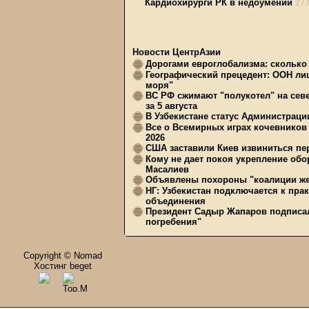
Кардиохирурги РК в недоумении
27.
Новости ЦентрАзии
Дорогами евроглобализма: сколько 
Географический прецедент: ООН ли
моря"
ВС РФ сжимают "полукотел" на сев
за 5 августа
В Узбекистане статус Администрац
Все о Всемирных играх кочевников
2026
США заставили Киев извиниться пер
Кому не дает покоя укрепление обо
Масалиев
Объявлены похороны "коалиции же
НГ: Узбекистан подключается к пра
объединения
Президент Садыр Жапаров подписал
погребения"
Copyright © Nomad
Хостинг beget