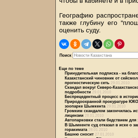
чтобы в кабинете и в при
Географию распростране
также глубину его "пло
оценить суду.
Поиск
Еще по теме
Принудительная подписка - на благо
Казахстанский чиновник от сейсмо
прогностическую сеть
29.01.2010
Скандал вокруг Северо-Казахстанск
подробности
29.01.2010
Беспрецедентный процесс в истори
Природоохранной прокуратуре ЮКО 
зоопарке Шымкента
29.01.2010
Громким скандалом закончилась ис
лицензии
28.01.2010
Автопарковки стали бедствием для
В Шымкенте суд отказал в иске о з
горакимата
28.01.2010
Башню сносит
27.01.2010