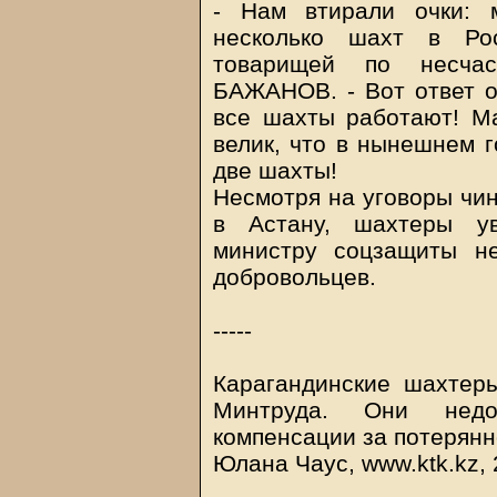
- Нам втирали очки: 
несколько шахт в Ро
товарищей по несчаст
БАЖАНОВ. - Вот ответ 
все шахты работают! Ма
велик, что в нынешнем г
две шахты!
Несмотря на уговоры чин
в Астану, шахтеры ув
министру соцзащиты н
добровольцев.
-----
Карагандинские шахтеры
Минтруда. Они нед
компенсации за потерянн
Юлана Чаус, www.
ktk.kz
,