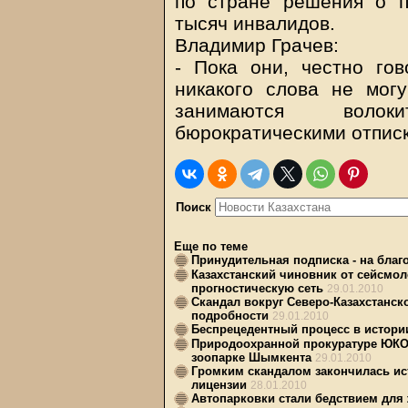
по стране решения о 
тысяч инвалидов.
Владимир Грачев:
- Пока они, честно гов
никакого слова не могу
занимаются волок
бюрократическими отпис
Поиск
Еще по теме
Принудительная подписка - на благо
Казахстанский чиновник от сейсмо
прогностическую сеть
29.01.2010
Скандал вокруг Северо-Казахстанск
подробности
29.01.2010
Беспрецедентный процесс в истори
Природоохранной прокуратуре ЮКО 
зоопарке Шымкента
29.01.2010
Громким скандалом закончилась ис
лицензии
28.01.2010
Автопарковки стали бедствием для