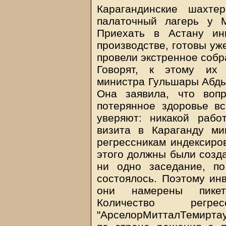
Карагандинские шахте
палаточный лагерь у 
Приехать в Астану ин
производстве, готовы уж
провели экстренное собр
Говорят, к этому их 
министра Гульшары Абды
Она заявила, что воп
потерянное здоровье в
уверяют: никакой раб
визита в Караганду м
регрессникам индексиров
этого должны были созда
ни одно заседание, п
состоялось. Поэтому ин
они намерены пикети
Количество регре
"АрселорМитталТемиртау"