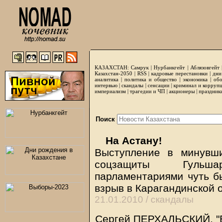
КАЗАХСТАН:
Самрук
|
Нурбанкгейт
|
Аблязовгейт
Казахстан-2050 |
RSS
|
кадровые перестановки
|
дни
аналитика
|
политика и общество
|
экономика
|
обо
интервью
|
скандалы
|
сенсации
|
криминал и корруп
империализм
|
трагедии и ЧП
|
акционеры
|
праздник
Поиск
На Астану!
Выступление в минувш
соцзащиты Гульш
парламентариями чуть б
взрыв в Карагандинской 
21.01.2010 /
скандалы
Сергей ПЕРХАЛЬСКИЙ,
"