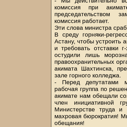
- Мы действительно в
комиссия при акимат
председательством з
комиссия работает.
Эти слова министра сраб
В среду горняки-регре
Астану, чтобы устроить 
и требовать отставки г
остудили лишь морозн
правоохранительных орг
акимата Шахтинска, пр
зале горного колледжа.
- Перед депутатами м
рабочая группа по реше
акимате нам обещали соз
член инициативной 
Министерстве труда и
махровая бюрократия! Мы
обещания!