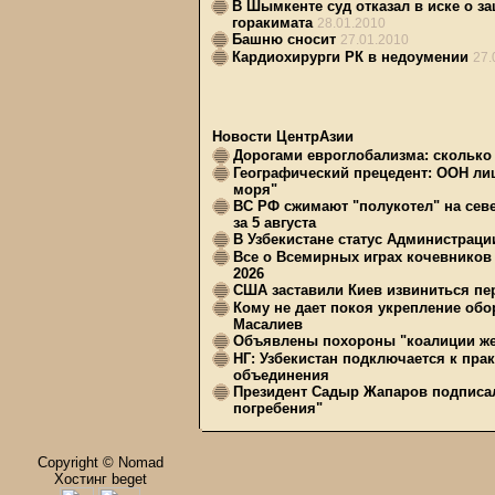
В Шымкенте суд отказал в иске о з
горакимата
28.01.2010
Башню сносит
27.01.2010
Кардиохирурги РК в недоумении
27.
Новости ЦентрАзии
Дорогами евроглобализма: сколько 
Географический прецедент: ООН ли
моря"
ВС РФ сжимают "полукотел" на сев
за 5 августа
В Узбекистане статус Администрац
Все о Всемирных играх кочевников
2026
США заставили Киев извиниться пер
Кому не дает покоя укрепление обо
Масалиев
Объявлены похороны "коалиции же
НГ: Узбекистан подключается к пра
объединения
Президент Садыр Жапаров подписал
погребения"
Copyright © Nomad
Хостинг beget