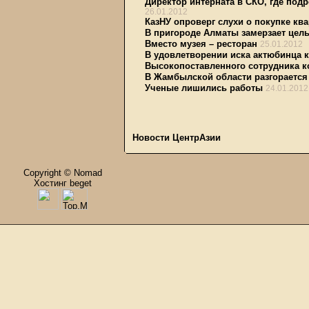
Директор интерната в СКО, где под
26.01.2012
КазНУ опроверг слухи о покупке кв
В пригороде Алматы замерзает цел
Вместо музея – ресторан
25.01.2012
В удовлетворении иска актюбинца 
Высокопоставленного сотрудника к
В Жамбылской области разгорается
Ученые лишились работы
24.01.2012
Новости ЦентрАзии
Copyright © Nomad
Хостинг beget