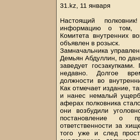
31.kz, 11 января
Настоящий полковни
информацию о том, ч
Комитета внутренних во
объявлен в розыск.
Замначальника управлен
Демьян Абдуллин, по дан
заведует госзакупками.
недавно. Долгое вр
должности во внутренн
Как отмечает издание, т
и нанес немалый ущерб
аферах полковника стало
они возбудили уголов
постановление о п
ответственности за хищ
того уже и след прос