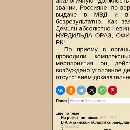
аналогичную должност
звании. Россияне, по ве
выдаче в МВД и в Г
безрезультатно. Как за
Демьян абсолютно невин
НУРДИЛЬДА ОРАЗ, ОФ
РК:
– По приему в органы
проводили комплексн
мероприятия, он, дейс
возбуждено уголовное де
отсутствием доказательн
Поиск
Еще по теме
Ни рожек, ни ножек
30.01.2012
В Алматинской области справедлив
27.01.2012