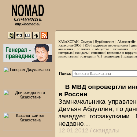
КАЗАХСТАН:
Самрук
|
Нурбанкгейт
|
Аблязовгейт
Казахстан-2050 |
RSS
|
кадровые перестановки
|
дни
аналитика
|
политика и общество
|
экономика
|
обо
интервью
|
скандалы
|
сенсации
|
криминал и корруп
империализм
|
трагедии и ЧП
|
акционеры
|
праздник
Поиск
В МВД опровергли ин
в России
Замначальника управлен
Демьян Абдуллин, по дан
заведует госзакупками.
недавно…
12.01.2012 /
скандалы