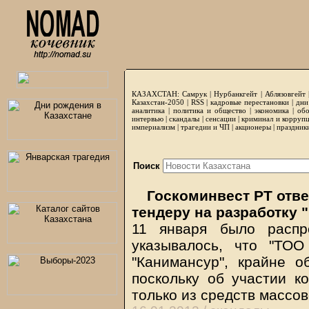
КАЗАХСТАН:
Самрук
|
Нурбанкгейт
|
Аблязовгейт
Казахстан-2050 |
RSS
|
кадровые перестановки
|
дни
аналитика
|
политика и общество
|
экономика
|
обо
интервью
|
скандалы
|
сенсации
|
криминал и корруп
империализм
|
трагедии и ЧП
|
акционеры
|
праздник
Поиск
Госкоминвест РТ отве
тендеру на разработку
11 января было распр
указывалось, что "ТОО 
"Канимансур", крайне о
поскольку об участии к
только из средств масс