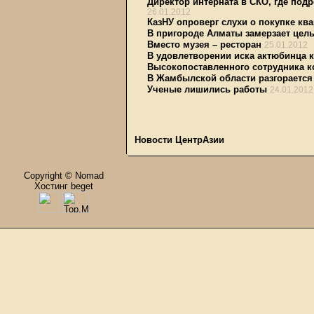
Директор интерната в СКО, где под
26.01.2012
КазНУ опроверг слухи о покупке кв
В пригороде Алматы замерзает цел
Вместо музея – ресторан
25.01.2012
В удовлетворении иска актюбинца 
Высокопоставленного сотрудника к
В Жамбылской области разгорается
Ученые лишились работы
24.01.2012
Новости ЦентрАзии
Copyright © Nomad
Хостинг beget