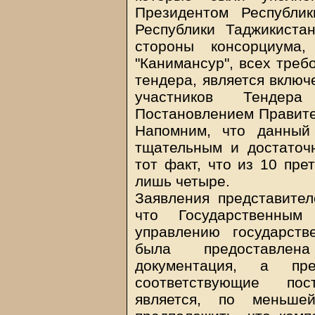
Президентом Республи
Республики Таджикиста
стороны консорциума
"Канимансур", всех треб
тендера, является включ
участников Тендер
Постановлением Правител
Напомним, что данный
тщательным и достаточн
тот факт, что из 10 пре
лишь четыре.
Заявления представителе
что Государственны
управлению государст
была предоставлена
документация, а пр
соответствующие пос
является, по меньше