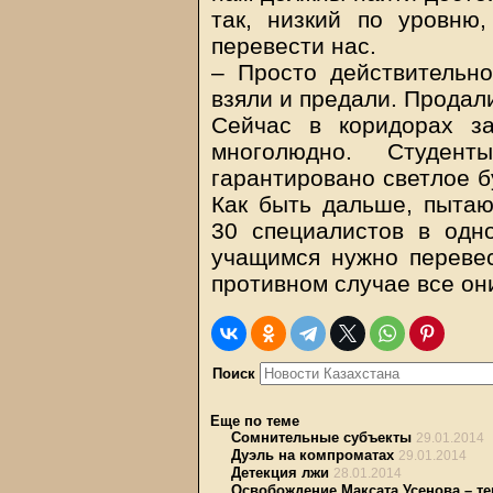
так, низкий по уровню
перевести нас.
– Просто действительно
взяли и предали. Продал
Сейчас в коридорах з
многолюдно. Студен
гарантировано светлое б
Как быть дальше, пытаю
30 специалистов в одн
учащимся нужно перевес
противном случае все они
Поиск
Еще по теме
Сомнительные субъекты
29.01.2014
Дуэль на компроматах
29.01.2014
Детекция лжи
28.01.2014
Освобождение Максата Усенова – те