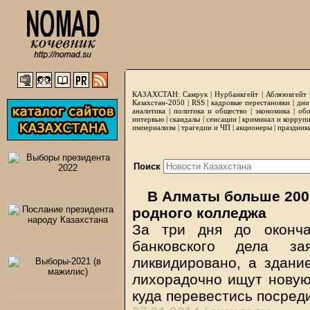
КАЗАХСТАН:
Самрук
|
Нурбанкгейт
|
Аблязовгейт
Казахстан-2050 |
RSS
|
кадровые перестановки
|
дни
аналитика
|
политика и общество
|
экономика
|
обо
интервью
|
скандалы
|
сенсации
|
криминал и корруп
империализм
|
трагедии и ЧП
|
акционеры
|
праздник
Поиск
В Алматы больше 200
родного колледжа
За три дня до оконча
банковского дела за
ликвидировано, а здани
лихорадочно ищут новую
куда перевестись посред