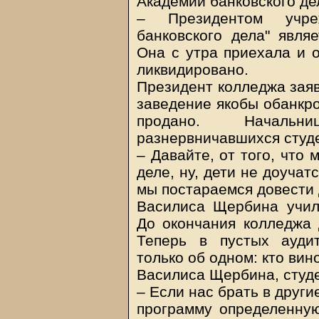
Академии банковского де
– Президентом учре
банковского дела" явля
Она с утра приехала и о
ликвидировано.
Президент колледжа заяв
заведение якобы обанкро
продано. Начальн
разнервничавшихся студе
– Давайте, от того, что 
деле, ну, дети не доучат
мы постараемся довести д
Василиса Щербина учила
До окончания колледжа 
Теперь в пустых ауди
только об одном: кто вин
Василиса Щербина, студе
– Если нас брать в друг
программу определенную