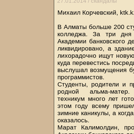
27.01.2014 /
скандалы
Михаил Корчевский,
ktk.k
В Алматы больше 200 ст
колледжа. За три дня
Академии банковского де
ликвидировано, а здани
лихорадочно ищут новую
куда перевестись посред
выслушал возмущения бу
программистов.
Студенты, родители и п
родной альма-матер.
техникум много лет гот
этом году всему прише
зимние каникулы, а когд
оказалось.
Марат Калимолдин, про