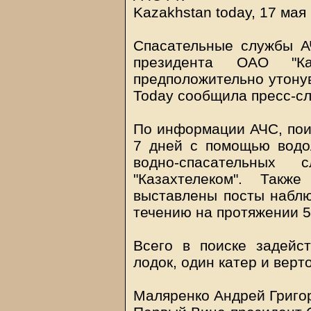
Kazakhstan today, 17 мая
Спасательные службы А
президента ОАО "Ка
предположительно утонув
Today сообщила пресс-сл
По информации АЧС, поис
7 дней с помощью водол
водно-спасательн
"Казахтелеком". Так
выставлены посты наблю
течению на протяжении 5
Всего в поиске задейс
лодок, один катер и верт
Маляренко Андрей Григо