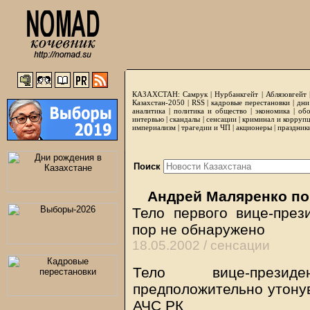
КАЗАХСТАН:
Самрук
|
Нурбанкгейт
|
Аблязовгейт
Казахстан-2050 |
RSS
|
кадровые перестановки
|
дни
аналитика
|
политика и общество
|
экономика
|
обо
интервью
|
скандалы
|
сенсации
|
криминал и корруп
империализм
|
трагедии и ЧП
|
акционеры
|
праздник
Поиск
Андрей Маляренко по
Тело первого вице-през
пор не обнаружено
18.05.2002 /
сенсации
Тело вице-презид
предположительно утонув
АЧС РК