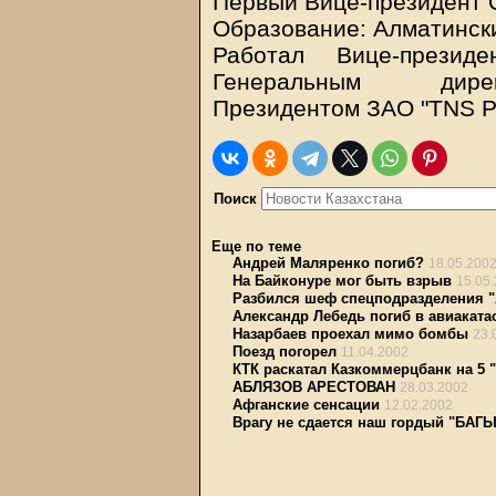
Первый Вице-президент 
Образование: Алматински
Работал Вице-презид
Генеральным директ
Президентом ЗАО "TNS Pl
Поиск
Еще по теме
Андрей Маляренко погиб?
18.05.200
На Байконуре мог быть взрыв
15.05
Разбился шеф спецподразделения 
Александр Лебедь погиб в авиаката
Назарбаев проехал мимо бомбы
23.
Поезд погорел
11.04.2002
КТК раскатал Казкоммерцбанк на 5 
АБЛЯЗОВ АРЕСТОВАН
28.03.2002
Афганские сенсации
12.02.2002
Врагу не сдается наш гордый "БАГ