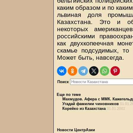
бельгийских полицейских
каким образом и по каки
львиная доля промыш
Казахстана. Это и об
некоторых американце
российскими правоохра
как двухкопеечная моне
скамье подсудимых, то 
Может быть, навсегда.
Поиск
Еще по теме
Махмудов. Афера с ММК. Кажегельд
Угадай фамилии чиновников
01.01.2
Корейко из Казахстана
01.01.2002
Новости ЦентрАзии