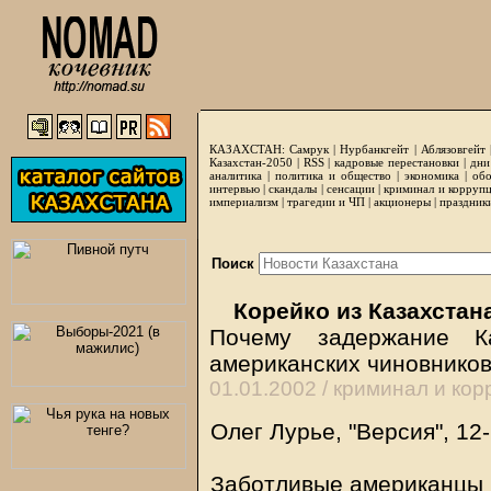
КАЗАХСТАН:
Самрук
|
Нурбанкгейт
|
Аблязовгейт
Казахстан-2050 |
RSS
|
кадровые перестановки
|
дни
аналитика
|
политика и общество
|
экономика
|
обо
интервью
|
скандалы
|
сенсации
|
криминал и корруп
империализм
|
трагедии и ЧП
|
акционеры
|
праздник
Поиск
Корейко из Казахстан
Почему задержание К
американских чиновников
01.01.2002 /
криминал и кор
Олег Лурье, "Версия", 12-
Заботливые американцы