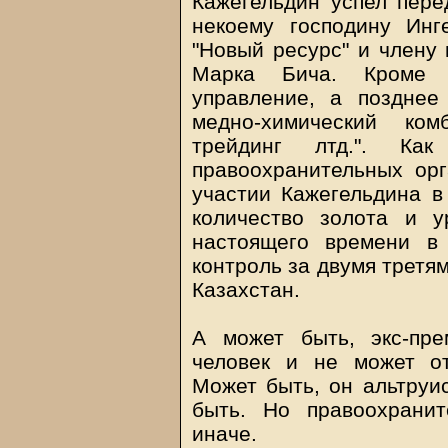
Кажегельдин успел пере
некоему господину Ин
"Новый ресурс" и члену
Марка Бича. Кроме 
управление, а позднее
медно-химический ко
трейдинг лтд.". Ка
правоохранительных орг
участии Кажегельдина 
количество золота и у
настоящего времени в 
контроль за двумя третя
Казахстан.
А может быть, экс-пр
человек и не может о
Может быть, он альтруис
быть. Но правоохрани
иначе.