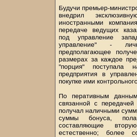
Будучи премьер-министро
внедрил эксклюзивн
иностранными компани
передаче ведущих каз
под управление запа
управление" - личн
предполагающее получе
размерах за каждое пре
"порция" поступала 
предприятия в управле
покупке ими контрольного
По перативным данным
связанной с передачей
получал наличными сумм
суммы бонуса, пола
составляющие втору
естественно; более 