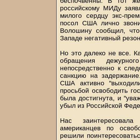
беспочвенны. В тот ж
российскому МИДу заяв
милого сердцу экс-прем
посол США лично звони
Волошину сообщил, что
Западе негативный резон
Но это далеко не все. К
обращения дежурног
непосредственно к след
санкцию на задержание
США активно "выходил
просьбой освободить гос
была достигнута, и "ува
убыл из Российской Фед
Нас заинтересовала
американцев по освоб
решили поинтересоватьс