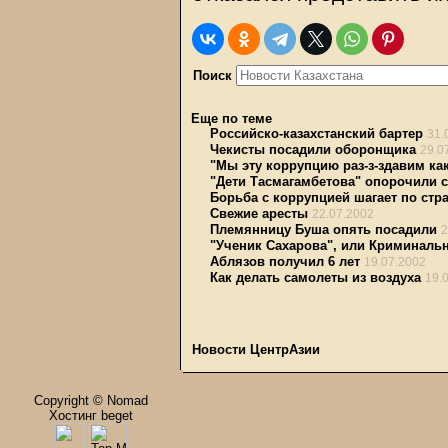
Поиск
Еще по теме
Российско-казахстанский бартер
31.
Чекисты посадили оборонщика
29.0
"Мы эту коррупцию раз-з-здавим как
"Дети Тасмагамбетова" опорочили 
Борьба с коррупцией шагает по стр
Свежие аресты
22.07.2002
Племянницу Буша опять посадили
2
"Ученик Сахарова", или Криминаль
Аблязов получил 6 лет
19.07.2002
Как делать самолеты из воздуха
19.
Новости ЦентрАзии
Copyright © Nomad
Хостинг beget