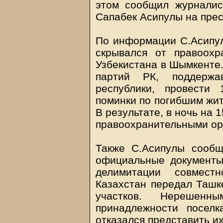
этом сообщил журналис
Сапабек Асипулы на пре
По информации С.Асипул
скрывался от правоохр
Узбекистана в Шымкенте
партий РК, поддержа
республики, провести
поминки по погибшим жит
В результате, в ночь на
правоохранительными ор
Также С.Асипулы сообщ
официальные документы 
делимитации совмест
Казахстан передал Ташк
участков. Нерешен
принадлежности посел
отказался представить и