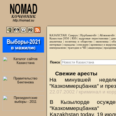
КАЗАХСТАН:
Самрук
|
Нурбанкгейт
|
Аблязовгейт
Казахстан-2050 |
RSS
|
кадровые перестановки
|
дни
аналитика
|
политика и общество
|
экономика
|
обо
интервью
|
скандалы
|
сенсации
|
криминал и корруп
империализм
|
трагедии и ЧП
|
акционеры
|
праздник
Поиск
Свежие аресты
На минувшей неделе
"Казкоммерцбанка" и пре
22.07.2002 /
криминал и кор
В Кызылорде осужде
"Казкоммерцбанка"
Kazakhstan today, 19 июл