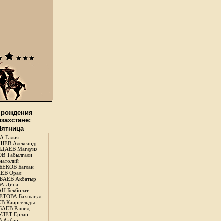
 рождения
азахстане:
 Пятница
А Галия
ЕВ Александр
ДАЕВ Магауия
В Табылгали
натолий
ЕКОВ Баглан
ЕВ Орал
АЕВ Акбатыр
А Дина
Н Бекболат
ТОВА Бахшагул
В Каиргельды
АЕВ Рашид
ЛЕТ Ерлан
 Акбар