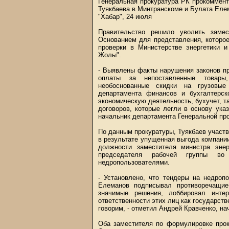
Генеральная прокуратура РК прокоммент
Туякбаева в Минтранскоме и Булата Еле
"Хабар", 24 июля
Правительство решило уволить замес
Основанием для представления, которое
проверки в Министерстве энергетики 
Жолы".
- Выявлены факты нарушения законов пр
оплаты за непоставленные товары
необоснованные скидки на грузовые
департамента финансов и бухгалтерск
экономическую деятельность, бухучет, та
договоров, которые легли в основу ука
начальник департамента Генеральной пр
По данным прокуратуры, Туякбаев участ
в результате упущенная выгода компани
должности заместителя министра эне
председателя рабочей группы во
недропользователями.
- Установлено, что тендеры на недроп
Елеманов подписывал противоречащие
значимые решения, лоббировал инте
ответственности этих лиц как государст
говорим, - отметил Андрей Кравченко, н
Оба заместителя по формулировке прок