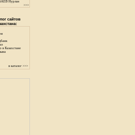
АЕВ Нурлан
>>>
лог сайтов
захстана:
ом
цбанк
аз
о в Казахстане
зына
в каталог >>>