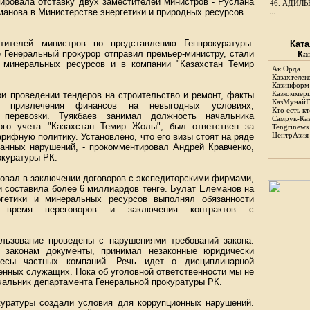
ировала отставку двух заместителей министров - Руслана
46.
АДИЛЬБ
манова в Министерстве энергетики и природных ресурсов
...
тителей министров по представлению Генпрокуратуры.
Ката
 Генеральный прокурор отправил премьер-министру, стали
Ка
и минеральных ресурсов и в компании "Казахстан Темир
Ак Орда
Казахтелек
Казинформ
Казкоммер
и проведении тендеров на строительство и ремонт, факты
КазМунайГ
, привлечения финансов на невыгодных условиях,
Кто есть кт
 перевозки. Туякбаев занимал должность начальника
Самрук-Ка
ого учета "Казахстан Темир Жолы", был ответствен за
Tengrinews
ЦентрАзия
рифную политику. Установлено, что его визы стоят на ряде
занных нарушений, - прокомментировал Андрей Кравченко,
окуратуры РК.
вовал в заключении договоров с экспедиторскими фирмами,
и составила более 6 миллиардов тенге. Булат Елеманов на
ргетики и минеральных ресурсов выполнял обязанности
 время переговоров и заключения контрактов с
ользование проведены с нарушениями требований закона.
 законам документы, принимал незаконные юридически
ресы частных компаний. Речь идет о дисциплинарной
венных служащих. Пока об уголовной ответственности мы не
ачальник департамента Генеральной прокуратуры РК.
уратуры создали условия для коррупционных нарушений.