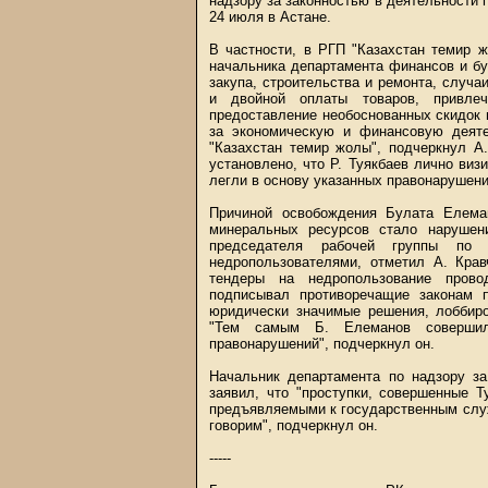
надзору за законностью в деятельности 
24 июля в Астане.
В частности, в РГП "Казахстан темир ж
начальника департамента финансов и бу
закупа, строительства и ремонта, случ
и двойной оплаты товаров, привле
предоставление необоснованных скидок 
за экономическую и финансовую деяте
"Казахстан темир жолы", подчеркнул А.
установлено, что Р. Туякбаев лично виз
легли в основу указанных правонарушени
Причиной освобождения Булата Елеман
минеральных ресурсов стало нарушен
председателя рабочей группы по 
недропользователями, отметил А. Крав
тендеры на недропользование прово
подписывал противоречащие законам 
юридически значимые решения, лоббиро
"Тем самым Б. Елеманов совершил
правонарушений", подчеркнул он.
Начальник департамента по надзору за
заявил, что "проступки, совершенные 
предъявляемыми к государственным служ
говорим", подчеркнул он.
-----