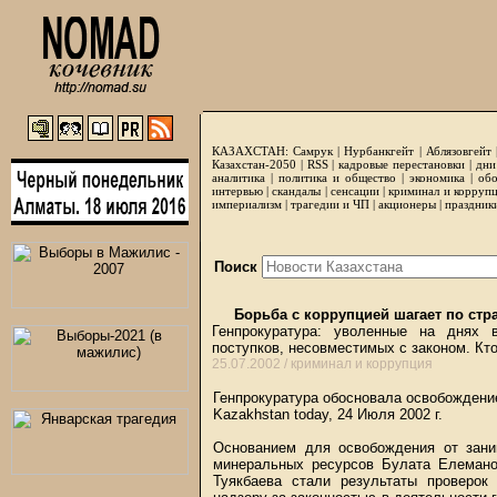
КАЗАХСТАН:
Самрук
|
Нурбанкгейт
|
Аблязовгейт
Казахстан-2050 |
RSS
|
кадровые перестановки
|
дни
аналитика
|
политика и общество
|
экономика
|
обо
интервью
|
скандалы
|
сенсации
|
криминал и корруп
империализм
|
трагедии и ЧП
|
акционеры
|
праздник
Поиск
Борьба с коррупцией шагает по стр
Генпрокуратура: уволенные на днях 
поступков, несовместимых с законом. К
25.07.2002 /
криминал и коррупция
Генпрокуратура обосновала освобождени
Kazakhstan today, 24 Июля 2002 г.
Основанием для освобождения от зани
минеральных ресурсов Булата Елемано
Туякбаева стали результаты проверок