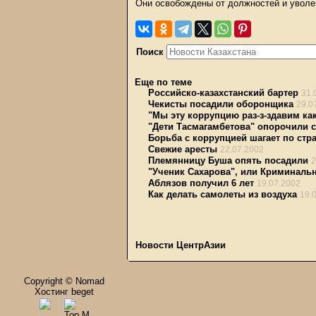
Они освобождены от должностей и уволе
Поиск
Еще по теме
Российско-казахстанский бартер
31.
Чекисты посадили оборонщика
29.0
"Мы эту коррупцию раз-з-здавим как
"Дети Тасмагамбетова" опорочили 
Борьба с коррупцией шагает по стр
Свежие аресты
22.07.2002
Племянницу Буша опять посадили
2
"Ученик Сахарова", или Криминаль
Аблязов получил 6 лет
19.07.2002
Как делать самолеты из воздуха
19.
Новости ЦентрАзии
Copyright © Nomad
Хостинг beget