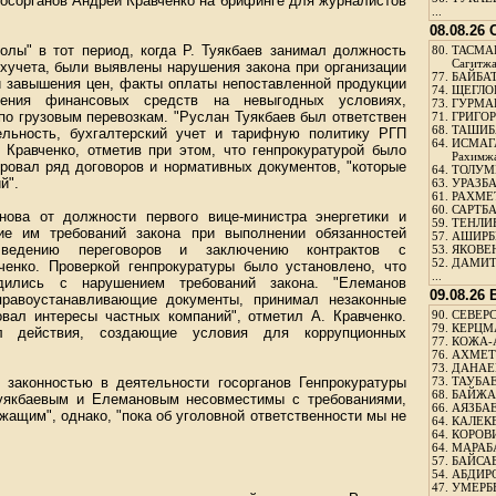
госорганов Андрей Кравченко на брифинге для журналистов
...
08.08.26
олы" в тот период, когда Р. Туякбаев занимал должность
80.
ТАСМА
Сагитж
хучета, были выявлены нарушения закона при организации
77.
БАЙБАТ
аи завышения цен, факты оплаты непоставленной продукции
74.
ЩЕГЛО
чения финансовых средств на невыгодных условиях,
73.
ГУРМА
по грузовым перевозкам. "Руслан Туякбаев был ответствен
71.
ГРИГОР
68.
ТАШИБ
льность, бухгалтерский учет и тарифную политику РГП
64.
ИСМАГ
 Кравченко, отметив при этом, что генпрокуратурой было
Рахимж
ировал ряд договоров и нормативных документов, "которые
64.
ТОЛУМБ
й".
63.
УРАЗБА
61.
РАХМЕТ
60.
САРТБА
ова от должности первого вице-министра энергетики и
59.
ТЕНЛИ
ие им требований закона при выполнении обязанностей
57.
АШИРБЕ
ведению переговоров и заключению контрактов с
53.
ЯКОВЕН
52.
ДАМИТ
ченко. Проверкой генпрокуратуры было установлено, что
...
дились с нарушением требований закона. "Елеманов
09.08.26
правоустанавливающие документы, принимал незаконные
вал интересы частных компаний", отметил А. Кравченко.
90.
СЕВЕРС
79.
КЕРЦМ
 действия, создающие условия для коррупционных
77.
КОЖА-
76.
АХМЕТО
73.
ДАНАЕВ
 законностью в деятельности госорганов Генпрокуратуры
73.
ТАУБАЕ
68.
БАЙЖА
Туякбаевым и Елемановым несовместимы с требованиями,
66.
АЯЗБАЕ
ащим", однако, "пока об уголовной ответственности мы не
64.
КАЛЕК
64.
КОРОВИ
64.
МАРАБ
57.
БАЙСАБ
54.
АБДИРО
47.
УМЕРБЕ