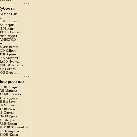
>>>
 Суббота
ГАМБЕТОВ
ан
ЧИН Ертай
ВА Мария
Н Михаил
ЕНКО Сергей
АЕВ Мурат
АМБЕТОВ
ан
АЕВ Берик
ЕВ Кайрат
ОВ Ерлан
ЕВ Бауржан
БАЕВ Нуржан
КОВА Ботагоз
КО Игорь
ОВ Нурдин
>>>
 Воскресенье
КИЙ Игорь
АН Михаил
АХМЕТ Хасен
В Абдулла
 Нарбота
В Максет
НОВ Улан
В Сматай
ЕНОВ Ержан
Н Игорь
АЕВ Жакып
ЫРОВ Жаркынбек
В Темирхан
КОВ Жанат