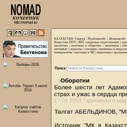
КАЗАХСТАН:
Самрук
|
Нурбанкгейт
|
Аблязовгейт
Казахстан-2050 |
RSS
|
кадровые перестановки
|
дни
аналитика
|
политика и общество
|
экономика
|
обо
интервью
|
скандалы
|
сенсации
|
криминал и корруп
империализм
|
трагедии и ЧП
|
акционеры
|
праздник
Поиск
Оборотни
Более шести лет Адамо
страх и ужас в сердца 
17.01.2003 /
криминал и кор
Талгат АБЕЛЬДИНОВ, "МК 
Источник "МК в Казахст