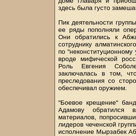
доме главаря и приобщ
здесь была густо замеша
Пик деятельности группы
ее ряды пополняли опе
Они обратились к Абж
сотруднику алматинског
по "неконституционному 
вроде мифической росс
Роль Евгения Соболе
заключалась в том, чт
преследования со стор
обеспечивал оружием.
"Боевое крещение" банд
Адамову обратился в
материалов, попросивший
лидеров чеченской групп
исполнение Мырзабек Абж