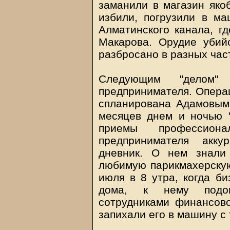
заманили в магазин якоб
избили, погрузили в м
Алматинского канала, гд
Макарова. Орудие убий
разбросано в разных час
Следующим "делом" 
предпринимателя. Операц
спланирована Адамовым.
месяцев днем и ночью "
приемы профессион
предпринимателя акку
дневник. О нем знали
любимую парикмахерскую
июля в 8 утра, когда б
дома, к нему подош
сотрудниками финансово
запихали его в машину с