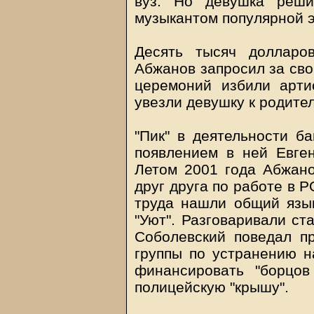
вуз. Но девушка реш
музыкантом популярной э
Десять тысяч долларо
Абжанов запросил за сво
церемоний избили арти
увезли девушку к родите
"Пик" в деятельности б
появлением в ней Евге
Летом 2001 года Абжано
друг друга по работе в 
труда нашли общий язык
"Уют". Разговаривали ст
Соболевский поведал п
группы по устранению н
финансировать "борцо
полицейскую "крышу".