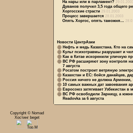
На нары или в парламент?
29.01.200
Дуванов получил 3,5 года общего р
Хоргосские страсти
29.01.2003
Процесс завершается
28.01.2003
Опять Хоргос, опять таможня…
28.0
Новости ЦентрАзии
Нефть и медь Казахстана. Кто на с
Культ психотравмы разрушает и чел
Как в Китае искоренили уличную пр
ВС РФ расширяют зону контроля на 
7 августа
Росатом построит ветряную электр
Казахстан и ЕС: бойся данайцев, д
Россия ничего не должна Армении, 
10 самых важных дат завоевания ар
Евросоюз затягивает Узбекистан в 
ВС РФ освободили Зарницу, а южне
Readovka за 6 августа
Copyright © Nomad
Хостинг beget