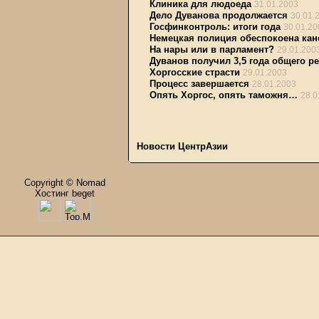
Клиника для людоеда
31.01.2003
Дело Дуванова продолжается
30.01.
Госфинконтроль: итоги года
30.01.20
Немецкая полиция обеспокоена ка
На нары или в парламент?
29.01.200
Дуванов получил 3,5 года общего р
Хоргосские страсти
29.01.2003
Процесс завершается
28.01.2003
Опять Хоргос, опять таможня…
28.0
Новости ЦентрАзии
Copyright © Nomad
Хостинг beget