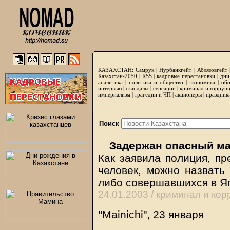
КАЗАХСТАН:
Самрук
|
Нурбанкгейт
|
Аблязовгейт
Казахстан-2050 |
RSS
|
кадровые перестановки
|
дни
аналитика
|
политика и общество
|
экономика
|
обо
интервью
|
скандалы
|
сенсации
|
криминал и корруп
империализм
|
трагедии и ЧП
|
акционеры
|
праздник
Поиск
Задержан опасный ма
Как заявила полиция, пр
человек, можно назвать
либо совершавшихся в Я
24.01.2003 /
криминал и кор
"Mainichi", 23 января