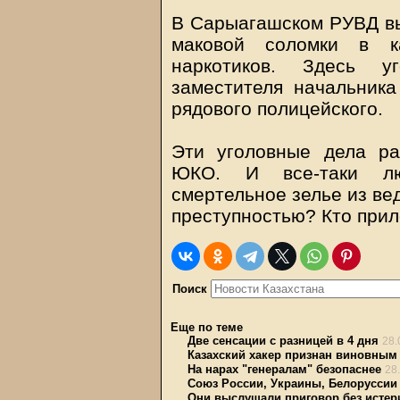
В Сарыагашском РУВД вы
маковой соломки в к
наркотиков. Здесь 
заместителя начальник
рядового полицейского.
Эти уголовные дела р
ЮКО. И все-таки лю
смертельное зелье из ве
преступностью? Кто прил
Поиск
Еще по теме
Две сенсации с разницей в 4 дня
28.
Казахский хакер признан виновным
На нарах "генералам" безопаснее
28
Союз России, Украины, Белоруссии 
Они выслушали приговор без истер