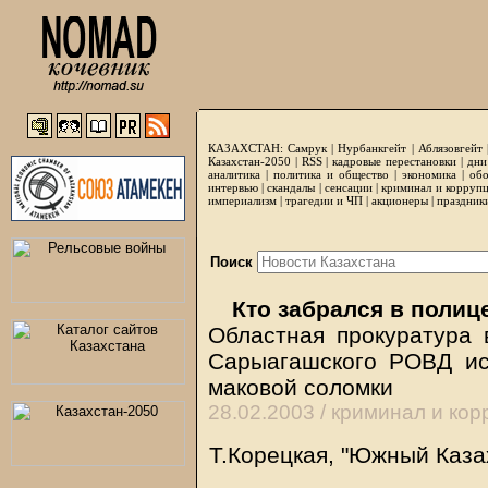
КАЗАХСТАН:
Самрук
|
Нурбанкгейт
|
Аблязовгейт
Казахстан-2050 |
RSS
|
кадровые перестановки
|
дни
аналитика
|
политика и общество
|
экономика
|
обо
интервью
|
скандалы
|
сенсации
|
криминал и корруп
империализм
|
трагедии и ЧП
|
акционеры
|
праздник
Поиск
Кто забрался в полиц
Областная прокуратура
Сарыагашского РОВД ис
маковой соломки
28.02.2003 /
криминал и кор
Т.Корецкая, "Южный Каза