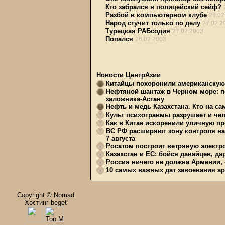
Кто забрался в полицейский сейф?
Разбой в компьютерном клубе
28.02
Народ стучит только по делу
27.02.2
Турецкая РАБсодия
27.02.2003
Попался
26.02.2003
Новости ЦентрАзии
Китайцы похоронили американскую 
Нефтяной шантаж в Черном море: п
заложника-Астану
Нефть и медь Казахстана. Кто на с
Культ психотравмы разрушает и чел
Как в Китае искоренили уличную пр
ВС РФ расширяют зону контроля на 
7 августа
Росатом построит ветряную электр
Казахстан и ЕС: бойся данайцев, д
Россия ничего не должна Армении, 
10 самых важных дат завоевания ар
Copyright © Nomad
Хостинг beget