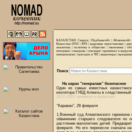
КАЗАХСТАН:
Самрук
|
Нурбанкгейт
|
Аблязовгейт
Казахстан-2050 |
RSS
|
кадровые перестановки
|
дни
аналитика
|
политика и общество
|
экономика
|
обо
интервью
|
скандалы
|
сенсации
|
криминал и корруп
империализм
|
трагедии и ЧП
|
акционеры
|
праздник
Поиск
На нарах "генералам" безопаснее
Один из самых известных казахстанск
изолятора ГУВД Алматы в следственный 
28.02.2003 /
криминал и коррупция
"Караван", 28 февраля
1.Военный суд Алматинского гарнизона
обвинению старшего следователя по о
растлении малолетних детей. Предвари
февраля. Но его перенесли сначала на