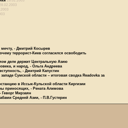
ики
28.02.2003
28.02.2003
.2003
003
мечту, - Дмитрий Косырев
очему террорист-Киев согласился освободить
амом деле держит Центральную Азию
овека, и народ, - Ольга Андреева
еступность, - Дмитрий Капустин
западе Сумской области – итоговая сводка Readovka за
останцию в Иссык-Кульской области Киргизии
ары приносящих, - Рената Алимова
- Геворг Мирзаян
абами Средней Азии, - П.В.Густерин