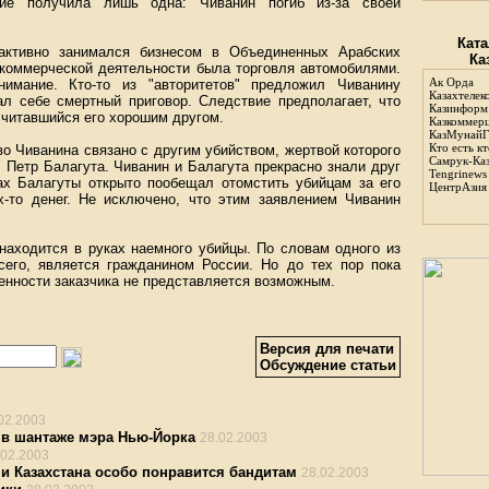
ние получила лишь одна: Чиванин погиб из-за своей
Ката
ктивно занимался бизнесом в Объединенных Арабских
Ка
 коммерческой деятельности была торговля автомобилями.
Ак Орда
мание. Кто-то из "авторитетов" предложил Чиванину
Казахтелек
сал себе смертный приговор. Следствие предполагает, что
Казинформ
считавшийся его хорошим другом.
Казкоммер
КазМунайГ
Кто есть кт
о Чиванина связано с другим убийством, жертвой которого
Самрук-Ка
 Петр Балагута. Чиванин и Балагута прекрасно знали друг
Tengrinews
нах Балагуты открыто пообещал отомстить убийцам за его
ЦентрАзия
х-то денег. Не исключено, что этим заявлением Чиванин
 находится в руках наемного убийцы. По словам одного из
всего, является гражданином России. Но до тех пор пока
венности заказчика не представляется возможным.
Версия для печати
Обсуждение статьи
02.2003
 в шантаже мэра Нью-Йорка
28.02.2003
.02.2003
и Казахстана особо понравится бандитам
28.02.2003