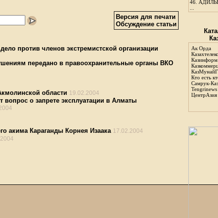
46.
АДИЛЬБ
...
Версия для печати
Обсуждение статьи
Ката
Ка
 дело против членов экстремистской организации
Ак Орда
Казахтелек
Казинформ
ушениям передано в правоохранительные органы ВКО
Казкоммер
КазМунайГ
Кто есть кт
Самрук-Ка
Tengrinews
Акмолинской области
19.02.2004
ЦентрАзия
 вопрос о запрете эксплуатации в Алматы
.2004
о акима Караганды Корнея Изаака
17.02.2004
.2004