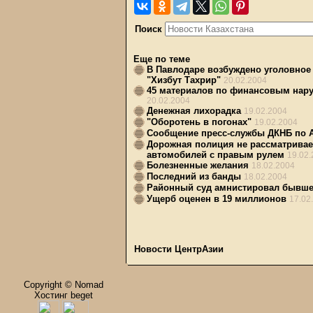
Поиск
Еще по теме
В Павлодаре возбуждено уголовное
"Хизбут Тахрир"
20.02.2004
45 материалов по финансовым нар
20.02.2004
Денежная лихорадка
19.02.2004
"Оборотень в погонах"
19.02.2004
Сообщение пресс-службы ДКНБ по 
Дорожная полиция не рассматривает
автомобилей с правым рулем
19.02
Болезненные желания
18.02.2004
Последний из банды
18.02.2004
Районный суд амнистировал бывшег
Ущерб оценен в 19 миллионов
17.02
Новости ЦентрАзии
Copyright © Nomad
Хостинг beget