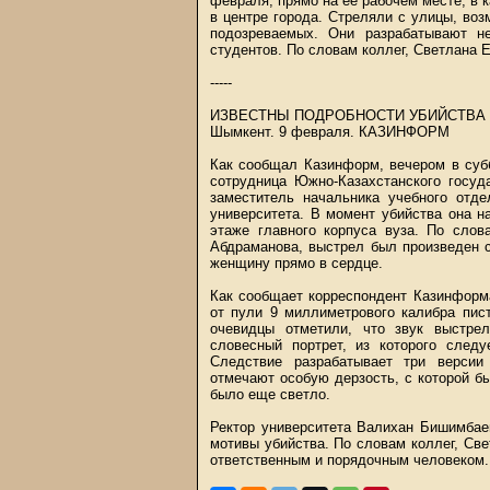
февраля, прямо на ее рабочем месте, в 
в центре города. Стреляли с улицы, воз
подозреваемых. Они разрабатывают н
студентов. По словам коллег, Светлана 
-----
ИЗВЕСТНЫ ПОДРОБНОСТИ УБИЙСТВА
Шымкент. 9 февраля.
КАЗИНФОРМ
Как сообщал Казинформ, вечером в суб
сотрудница Южно-Казахстанского госуд
заместитель начальника учебного отде
университета. В момент убийства она н
этаже главного корпуса вуза. По сло
Абдраманова, выстрел был произведен с
женщину прямо в сердце.
Как сообщает корреспондент Казинформ
от пули 9 миллиметрового калибра пис
очевидцы отметили, что звук выстре
словесный портрет, из которого следу
Следствие разрабатывает три версии
отмечают особую дерзость, с которой б
было еще светло.
Ректор университета Валихан Бишимбае
мотивы убийства. По словам коллег, Св
ответственным и порядочным человеком. 