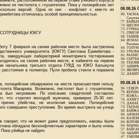
кабинете, расположенном на первом этаже учебного корпуса
...
можно из пистолета с глушителем. Пока у полицейских нет
08.08.26
есколько версий. Одна из них - конфликт с кем-то из
Еримбетова отличалась особой принципиальностью.
80.
ТАСМА
Сагитж
77.
БАЙБАТ
74.
ЩЕГЛО
73.
ГУРМА
 СОТРУДНИЦЫ ЮКГУ
71.
ГРИГОР
68.
ТАШИБ
64.
ИСМАГ
Рахимж
боту 7 февраля на своем рабочем месте была застрелена
64.
ТОЛУМБ
арственного университета (ЮКГУ) Светлана Еримбетова -
63.
УРАЗБА
61.
РАХМЕТ
ла, заведующая лабораторией мониторинга тестирования
60.
САРТБА
аходилась на своем рабочем месте, в кабинете на первом
59.
ТЕНЛИ
вам начальника третьего отдела ГУВД по ЮКО Калыкула
57.
АШИРБЕ
 расстояния в полметра. Пуля пробила стекло и поразила
53.
ЯКОВЕН
52.
ДАМИТ
...
09.08.26
а, полицейские обнаружили на месте происшествия гильзу
толета Макарова. Возможно, пистолет был с глушителем,
90.
СЕВЕРС
79.
КЕРЦМ
ла был негромким. По описанию свидетелей составлен
77.
КОЖА-
ет, что стрелял молодой мужчина, примерно 25-30 лет.
76.
АХМЕТО
 причин убийства, не исключая заказное. Полицейские
73.
ДАНАЕВ
ыло совершено преступление. Во время выстрела на улице
73.
ТАУБАЕ
68.
БАЙЖА
66.
АЯЗБАЕ
64.
КАЛЕК
в говорит, что не может даже предположить, каковы были
64.
КОРОВИ
етлана обладала бесконфликтным характером и была очень
64.
МАРАБ
57.
БАЙСАБ
Пока убийца не найден.
54.
АБДИРО
47.
УМЕРБЕ