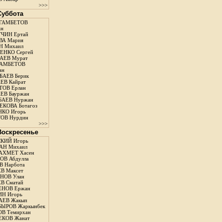
>>>
 Суббота
ГАМБЕТОВ
ан
ЧИН Ертай
ВА Мария
Н Михаил
ЕНКО Сергей
АЕВ Мурат
АМБЕТОВ
ан
АЕВ Берик
ЕВ Кайрат
ОВ Ерлан
ЕВ Бауржан
БАЕВ Нуржан
КОВА Ботагоз
КО Игорь
ОВ Нурдин
>>>
 Воскресенье
КИЙ Игорь
АН Михаил
АХМЕТ Хасен
В Абдулла
 Нарбота
В Максет
НОВ Улан
В Сматай
ЕНОВ Ержан
Н Игорь
АЕВ Жакып
ЫРОВ Жаркынбек
В Темирхан
КОВ Жанат