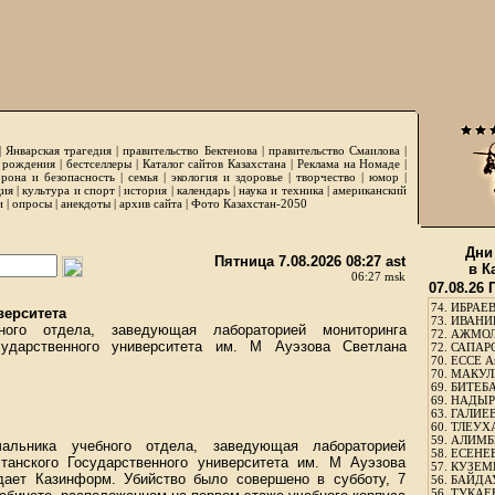
|
Январская трагедия
|
правительство Бектенова
|
правительство Смаилова
|
 рождения
|
бестселлеры
|
Каталог сайтов Казахстана
|
Реклама на Номаде
|
рона и безопасность
|
семья
|
экология и здоровье
|
творчество
|
юмор
|
ция
|
культура и спорт
|
история
|
календарь
|
наука и техника
|
американский
и
|
опросы
|
анекдоты
|
архив сайта
|
Фото Казахстан-2050
Дни
Пятница 7.08.2026 08:27 ast
в К
06:27 msk
07.08.26
74.
ИБРАЕВ
верситета
73.
ИВАНИЩ
ного отдела, заведующая лабораторией мониторинга
72.
АЖМОЛ
осударственного университета им. М Ауэзова Светлана
72.
САПАРО
70.
ЕССЕ А
70.
МАКУЛБ
69.
БИТЕБА
69.
НАДЫРБ
63.
ГАЛИЕВ
60.
ТЛЕУХА
59.
АЛИМБЕ
альника учебного отдела, заведующая лабораторией
58.
ЕСЕНЕЕ
танского Государственного университета им. М Ауэзова
57.
КУЗЕМБ
дает Казинформ. Убийство было совершено в субботу, 7
56.
БАЙДАУ
56.
ТУКАЕВ