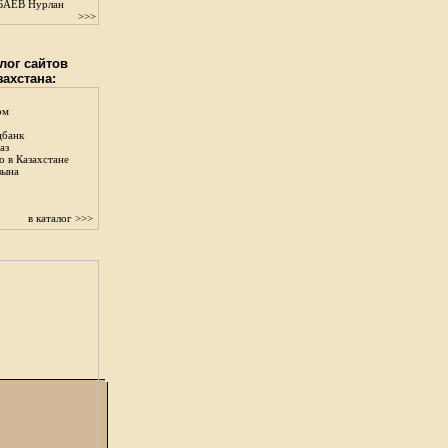
АЕВ Нурлан
>>>
лог сайтов
захстана:
ом
цбанк
аз
о в Казахстане
зына
в каталог >>>