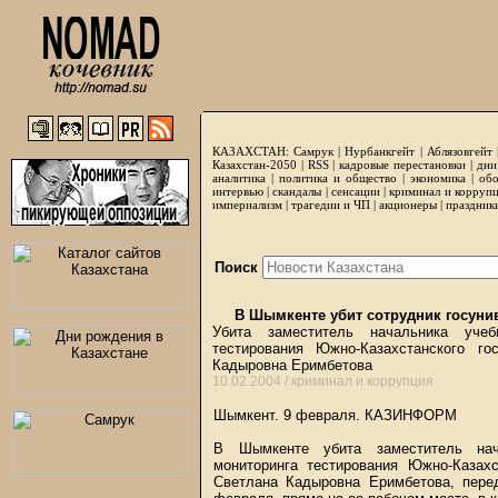
КАЗАХСТАН:
Самрук
|
Нурбанкгейт
|
Аблязовгейт
Казахстан-2050 |
RSS
|
кадровые перестановки
|
дни
аналитика
|
политика и общество
|
экономика
|
обо
интервью
|
скандалы
|
сенсации
|
криминал и корруп
империализм
|
трагедии и ЧП
|
акционеры
|
праздник
Поиск
В Шымкенте убит сотрудник госуни
Убита заместитель начальника учеб
тестирования Южно-Казахстанского г
Кадыровна Еримбетова
10.02.2004 /
криминал и коррупция
Шымкент. 9 февраля.
КАЗИНФОРМ
В Шымкенте убита заместитель нач
мониторинга тестирования Южно-Казахс
Светлана Кадыровна Еримбетова, пере