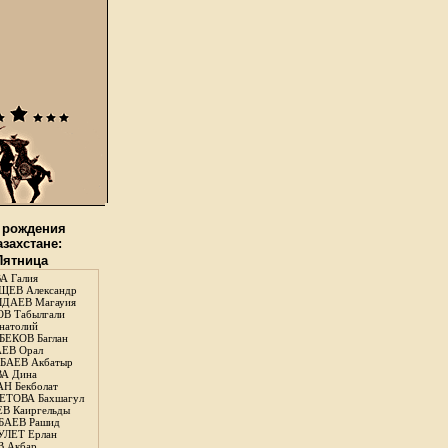
 рождения
азахстане:
 Пятница
А Галия
ЕВ Александр
ДАЕВ Магауия
В Табылгали
натолий
ЕКОВ Баглан
ЕВ Орал
АЕВ Акбатыр
А Дина
Н Бекболат
ТОВА Бахшагул
В Каиргельды
АЕВ Рашид
ЛЕТ Ерлан
 Акбар