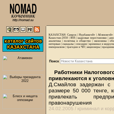
КАЗАХСТАН:
Самрук
|
Нурбанкгейт
|
Аблязовгейт
Казахстан-2050 |
RSS
|
кадровые перестановки
|
дни
аналитика
|
политика и общество
|
экономика
|
обо
интервью
|
скандалы
|
сенсации
|
криминал и корруп
империализм
|
трагедии и ЧП
|
акционеры
|
праздник
Поиск
Работники Налогового
привлекаются к уголов
Д.Смайлов задержан с 
размере 50 000 тенге, к
привлекать предп
правонарушения
24.02.2005 /
криминал и кор