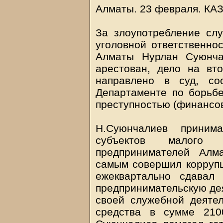
Алматы. 23 февраля.
КА
За злоупотребление сл
уголовной ответственнос
Алматы Нурлан Суюнча
арестован, дело на вт
направлено в суд, со
Департаменте по борьбе
преступностью (финансов
Н.Cуюнчалиев приним
субъектов малого 
предпринимателей Алм
самым совершил коррупц
ежеквартально сдавал
предпринимательскую дея
своей служебной деяте
средства в сумме 210