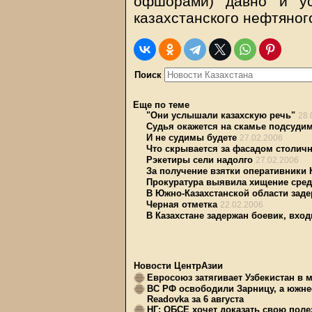
офшорами) давно и у
казахстанского нефтяног
Поиск
Еще по теме
"Они услышали казахскую речь"
28.
Судья окажется на скамье подсуди
И не судимы будете
27.02.2006
Что скрывается за фасадом столичн
Рэкетиры сели надолго
27.02.2006
За получение взятки оперативники
Прокуратура выявила хищение сре
В Южно-Казахстанской области зад
Черная отметка
22.02.2006
В Казахстане задержан боевик, вхо
Новости ЦентрАзии
Евросоюз затягивает Узбекистан в 
ВС РФ освободили Зарницу, а южне
Readovka за 6 августа
НГ: ОБСЕ хочет доказать свою поле