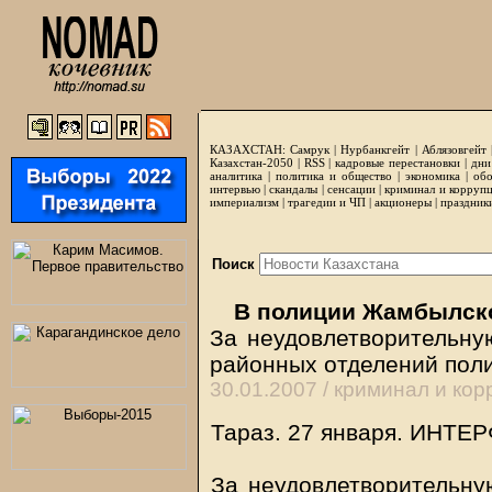
КАЗАХСТАН:
Самрук
|
Нурбанкгейт
|
Аблязовгейт
Казахстан-2050 |
RSS
|
кадровые перестановки
|
дни
аналитика
|
политика и общество
|
экономика
|
обо
интервью
|
скандалы
|
сенсации
|
криминал и корруп
империализм
|
трагедии и ЧП
|
акционеры
|
праздник
Поиск
В полиции Жамбылской
За неудовлетворительну
районных отделений пол
30.01.2007 /
криминал и кор
Тараз. 27 января. ИНТ
За неудовлетворительну