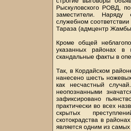
строгие выговоры объя
Рыскуловского РОВД, по
заместители. Наряду
служебном соответствии 
Тараза (адмцентр Жамбы
Кроме общей неблагопо
указанных районах в
скандальные факты в опе
Так, в Кордайском район
нанесено шесть ножевых
как несчастный случай
неопознанными значат
зафиксировано пьянств
практически во всех наз
скрытых преступле
скотокрадства в районах
является одним из самых