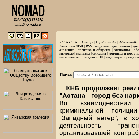
КАЗАХСТАН:
Самрук
|
Нурбанкгейт
|
Аблязовгейт
Казахстан-2050 |
RSS
|
кадровые перестановки
|
дни
аналитика
|
политика и общество
|
экономика
|
обо
интервью
|
скандалы
|
сенсации
|
криминал и корруп
империализм
|
трагедии и ЧП
|
акционеры
|
праздник
Поиск
КНБ продолжает реал
"Астана - город без нар
Во взаимодействии
криминальной полици
"Западный ветер", в х
деятельность трансн
организовавшей контраб