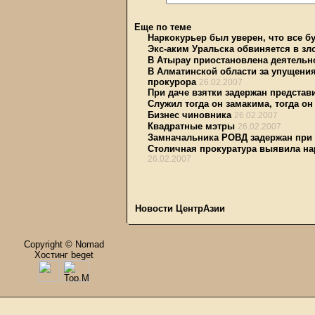
Еще по теме
Наркокурьер был уверен, что все бу
Экс-аким Уральска обвиняется в з
В Атырау приостановлена деятельн
В Алматинской области за упущени
прокурора
26.02.2007
При даче взятки задержан предста
Служил тогда он замакима, тогда о
Бизнес чиновника
26.02.2007
Квадратные мэтры
26.02.2007
Замначальника РОВД задержан при 
Столичная прокуратура выявила на
26.02.2007
Новости ЦентрАзии
Copyright © Nomad
Хостинг beget