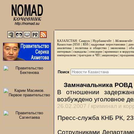
КАЗАХСТАН:
Самрук
|
Нурбанкгейт
|
Аблязовгейт
Казахстан-2050 |
RSS
|
кадровые перестановки
|
дни
аналитика
|
политика и общество
|
экономика
|
обо
интервью
|
скандалы
|
сенсации
|
криминал и корруп
империализм
|
трагедии и ЧП
|
акционеры
|
праздник
Поиск
Замначальника РОВД 
В отношении задержан
возбуждено уголовное дело
26.02.2007 /
криминал и кор
Пресс-служба КНБ РК, 2
Сотрудниками Департаме