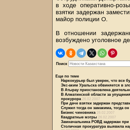
в ходе оперативно-роз
взятки задержан замест
майор полиции О.
В отношении задержан
возбуждено уголовное дело
Поиск
Еще по теме
Наркокурьер был уверен, что все бу
Экс-аким Уральска обвиняется в з
В Атырау приостановлена деятельн
В Алматинской области за упущени
прокурора
26.02.2007
При даче взятки задержан предста
Служил тогда он замакима, тогда о
Бизнес чиновника
26.02.2007
Квадратные мэтры
26.02.2007
Замначальника РОВД задержан при 
Столичная прокуратура выявила на