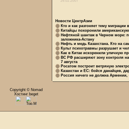
26.02.2007
Новости ЦентрАзии
Кто и как разгоняет тему миграции 
Китайцы похоронили американскую 
Нефтяной шантаж в Черном море: п
заложника-Астану
Нефть и медь Казахстана. Кто на с
Культ психотравмы разрушает и чел
Как в Китае искоренили уличную пр
ВС РФ расширяют зону контроля на 
7 августа
Росатом построит ветряную электр
Казахстан и ЕС: бойся данайцев, д
Россия ничего не должна Армении, 
Copyright © Nomad
Хостинг beget