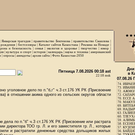
|
Январская трагедия
|
правительство Бектенова
|
правительство Смаилова
|
 рождения
|
бестселлеры
|
Каталог сайтов Казахстана
|
Реклама на Номаде
|
рона и безопасность
|
семья
|
экология и здоровье
|
творчество
|
юмор
|
ция
|
культура и спорт
|
история
|
календарь
|
наука и техника
|
американский
и
|
опросы
|
анекдоты
|
архив сайта
|
Фото Казахстан-2050
Дни
Пятница 7.08.2026 00:18 ast
в К
22:18 msk
07.08.26
74.
ИБРАЕВ
73.
ИВАНИЩ
о уголовное дело по п."б,г" ч.3 ст.176 УК РК (Присвоение
72.
АЖМОЛ
ва) в отношении акима одного из сельских округов области
72.
САПАРО
70.
ЕССЕ А
70.
МАКУЛБ
69.
БИТЕБА
69.
НАДЫРБ
63.
ГАЛИЕВ
60.
ТЛЕУХА
59.
АЛИМБЕ
 дела по п."б" ч.3 ст.176 УК РК (Присвоение или растрата
58.
ЕСЕНЕЕ
и директора ТОО гр. Л. и его заместителя гр. Л., которые
57.
КУЗЕМБ
воили и растратили денежные средства дольщиков жилых
56.
БАЙДАУ
56.
ТУКАЕВ