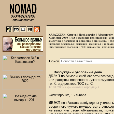
КАЗАХСТАН:
Самрук
|
Нурбанкгейт
|
Аблязовгейт
Казахстан-2050 |
RSS
|
кадровые перестановки
|
дни
аналитика
|
политика и общество
|
экономика
|
обо
интервью
|
скандалы
|
сенсации
|
криминал и корруп
империализм
|
трагедии и ЧП
|
акционеры
|
праздник
Поиск
Возбуждены уголовные дела
ДБЭКП по Акмолинской области возбужден
или растрата вверенного чужого имущест
гр. К. и директора ТОО гр. С.
16.01.2009 /
криминал и коррупция
www.finpol.kz, 15 января
ДБЭКП по г.Астана возбуждены уголовные
вверенного чужого имущества) в отношени
не выполнив своих обязательств, прис