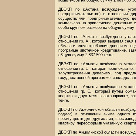
комплексов на общую сумму 2 689 480 50
ДБЭКП по г.Астана возбуждены угол
предпринимательство) в отношении ди
осуществляли предпринимательскую де
комплексов на привлечение денежных с
особо крупном размере на общую сумму 7
ДБЭКП по г.Алматы возбуждены уголов
отношении гр. А., которая выдавая себя 
обмана и злоупотребления доверием, по
программе ипотечное кредитование, зав
общую сумму 2 837 500 тенге.
ДБЭКП по г.Алматы возбуждено уголов
отношении гр. Е., которая неоднократно,
злоупотребления доверием, под пред
государственной программе, завладела д
ДБЭКП по г.Алматы возбуждено уголов
отношении гр. С., который путем обма
квартир и двух мест в автопаркинге, з
тенге.
ДБЭКП по Акмолинской области возбужде
подлог) в отношении акима одного и
преимуществ для других лиц, внес завед
квартиру, переоформив указанную кварти
ДБЭКП по Акмолинской области возбужден