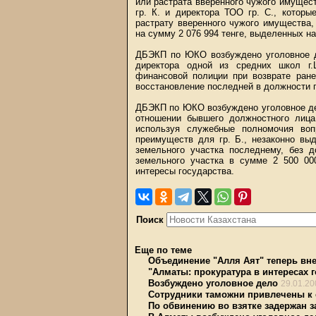
или растрата вверенного чужого имущест
гр. К. и директора ТОО гр. С., котор
растрату вверенного чужого имущества
на сумму 2 076 994 тенге, выделенных н
ДБЭКП по ЮКО возбуждено уголовное де
директора одной из средних школ г.
финансовой полиции при возврате ране
восстановление последней в должности 
ДБЭКП по ЮКО возбуждено уголовное дел
отношении бывшего должностного лица
используя служебные полномочия воп
преимуществ для гр. Б., незаконно вы
земельного участка последнему, без 
земельного участка в сумме 2 500 00
интересы государства.
Поиск
Еще по теме
Объединение "Алля Аят" теперь вне
"Алматы: прокуратура в интересах 
Возбуждено уголовное дело
29.01.20
Сотрудники таможни привлечены к 
По обвинению во взятке задержан 