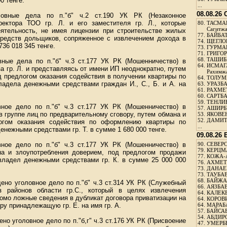
0 тенге.
...
08.08.26
овные дела по п."б" ч.2 ст.190 УК РК (Незаконное
ректора ТОО гр. Л. и его заместителя гр. Л., которые
80.
ТАСМА
Сагитж
ятельность, не имея лицензии при строительстве жилых
77.
БАЙБАТ
редств дольщиков, сопряженное с извлечением дохода в
74.
ЩЕГЛО
36 018 345 тенге.
73.
ГУРМА
71.
ГРИГОР
68.
ТАШИБ
ные дела по п."б" ч.3 ст.177 УК РК (Мошенничество) в
64.
ИСМАГ
за гр. Л. и представляясь от имени ИП неоднократно, путем
Рахимж
д предлогом оказания содействия в получении квартиры по
64.
ТОЛУМБ
ладела денежными средствами граждан И., С., Б. и А. на
63.
УРАЗБА
61.
РАХМЕТ
60.
САРТБА
59.
ТЕНЛИ
ное дело по п."б" ч.3 ст.177 УК РК (Мошенничество) в
57.
АШИРБЕ
 в группе лиц по предварительному сговору, путем обмана и
53.
ЯКОВЕН
52.
ДАМИТ
логом оказания содействия по оформлению квартиры по
...
енежными средствами гр. Т. в сумме 1 680 000 тенге.
09.08.26
ное дело по п."б" ч.3 ст.177 УК РК (Мошенничество) в
90.
СЕВЕРС
79.
КЕРЦМ
на и злоупотребления доверием, под предлогом продажи
77.
КОЖА-
авладел денежными средствами гр. К. в сумме 25 000 000
76.
АХМЕТО
73.
ДАНАЕВ
73.
ТАУБАЕ
68.
БАЙЖА
но уголовное дело по п."б" ч.3 ст.314 УК РК (Служебный
66.
АЯЗБАЕ
з районов области гр.С., который в целях извлечения
64.
КАЛЕК
омо ложные сведения в дубликат договора приватизации на
64.
КОРОВИ
ру принадлежащую гр. Е. на имя гр. А.
64.
МАРАБ
57.
БАЙСАБ
54.
АБДИРО
о уголовное дело по п."б,г" ч.3 ст.176 УК РК (Присвоение
47.
УМЕРБЕ