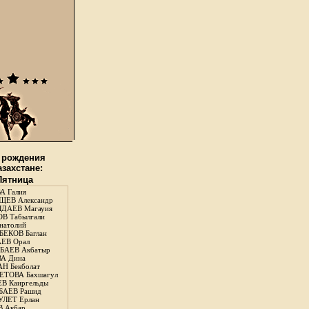
 рождения
азахстане:
 Пятница
А Галия
ЕВ Александр
ДАЕВ Магауия
В Табылгали
натолий
ЕКОВ Баглан
ЕВ Орал
АЕВ Акбатыр
А Дина
Н Бекболат
ТОВА Бахшагул
В Каиргельды
АЕВ Рашид
ЛЕТ Ерлан
 Акбар