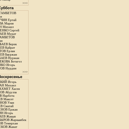
>>>
 Суббота
ГАМБЕТОВ
ан
ЧИН Ертай
ВА Мария
Н Михаил
ЕНКО Сергей
АЕВ Мурат
АМБЕТОВ
ан
АЕВ Берик
ЕВ Кайрат
ОВ Ерлан
ЕВ Бауржан
БАЕВ Нуржан
КОВА Ботагоз
КО Игорь
ОВ Нурдин
>>>
 Воскресенье
КИЙ Игорь
АН Михаил
АХМЕТ Хасен
В Абдулла
 Нарбота
В Максет
НОВ Улан
В Сматай
ЕНОВ Ержан
Н Игорь
АЕВ Жакып
ЫРОВ Жаркынбек
В Темирхан
КОВ Жанат