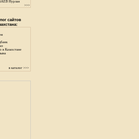
АЕВ Нурлан
>>>
лог сайтов
захстана:
ом
цбанк
аз
о в Казахстане
зына
в каталог >>>