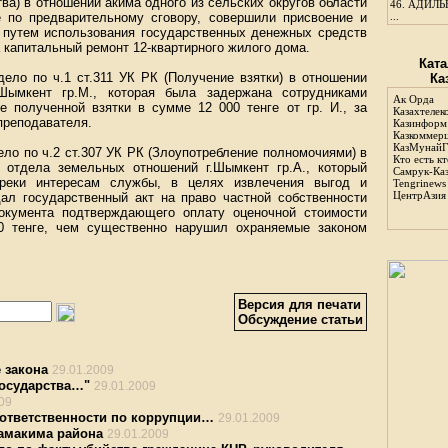
ва) в отношении акима одного из сельских округов области
46.
АДИЛЬБ
ые по предварительному сговору, совершили присвоение и
...
, путем использования государственных денежных средств
а капитальный ремонт 12-квартирного жилого дома.
Ката
ло по ч.1 ст.311 УК РК (Получение взятки) в отношении
Ка
Шымкент гр.М., которая была задержана сотрудниками
Ак Орда
е полученной взятки в сумме 12 000 тенге от гр. И., за
Казахтелек
преподавателя.
Казинформ
Казкоммер
КазМунайГ
о по ч.2 ст.307 УК РК (Злоупотребление полномочиями) в
Кто есть кт
 отдела земельных отношений г.Шымкент гр.А., который
Самрук-Ка
реки интересам службы, в целях извлечения выгод и
Tengrinews
ЦентрАзия
дал государственный акт на право частной собственности
документа подтверждающего оплату оценочной стоимости
0 тенге, чем существенно нарушил охраняемые законом
Версия для печати
Обсуждение статьи
 закона
29.01.2009
государства…"
29.01.2009
09
ответственности по коррупции…
29.01.2009
замакима района
29.01.2009