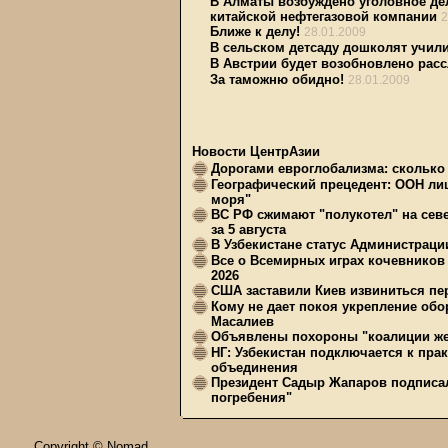
В Алматы возбуждено уголовное дел
китайской нефтегазовой компании
2
Ближе к делу!
28.01.2009
В сельском детсаду дошколят учил
В Австрии будет возобновлено расс
За таможню обидно!
28.01.2009
Новости ЦентрАзии
Дорогами евроглобализма: сколько 
Географический прецедент: ООН ли
моря"
ВС РФ сжимают "полукотел" на сев
за 5 августа
В Узбекистане статус Администрац
Все о Всемирных играх кочевников
2026
США заставили Киев извиниться пер
Кому не дает покоя укрепление обо
Масалиев
Объявлены похороны "коалиции же
НГ: Узбекистан подключается к пра
объединения
Президент Садыр Жапаров подписал
погребения"
Copyright © Nomad