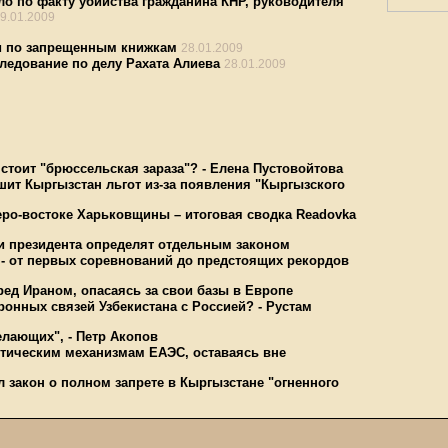
о по факту убийства гражданина КНР, руководителя
9.01.2009
и по запрещенным книжкам
28.01.2009
ледование по делу Рахата Алиева
28.01.2009
стоит "брюссельская зараза"? - Елена Пустовойтова
шит Кыргызстан льгот из-за появления "Кыргызского
еро-востоке Харьковщины – итоговая сводка Readovka
ии президента определят отдельным законом
 - от первых соревнований до предстоящих рекордов
ед Ираном, опасаясь за свои базы в Европе
ронных связей Узбекистана с Россией? - Рустам
лающих", - Петр Акопов
ктическим механизмам ЕАЭС, оставаясь вне
 закон о полном запрете в Кыргызстане "огненного