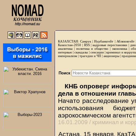
КАЗАХСТАН:
Самрук
|
Нурбанкгейт
|
Аблязовгейт
Казахстан-2050 |
RSS
|
кадровые перестановки
|
дни
аналитика
|
политика и общество
|
экономика
|
обо
интервью
|
скандалы
|
сенсации
|
криминал и корруп
империализм
|
трагедии и ЧП
|
акционеры
|
праздник
Поиск
КНБ опроверг информ
дела в отношении глав
Начато расследование уг
использования бюдж
аэрокосмическом агентст
16.01.2009 /
криминал и кор
Астана. 15 января. КазТА