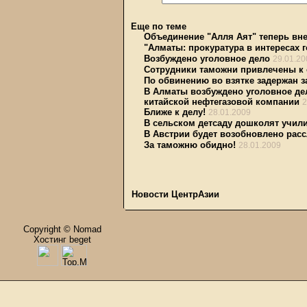
Еще по теме
Объединение "Алля Аят" теперь вне
"Алматы: прокуратура в интересах 
Возбуждено уголовное дело
29.01.20
Сотрудники таможни привлечены к 
По обвинению во взятке задержан 
В Алматы возбуждено уголовное дел
китайской нефтегазовой компании
2
Ближе к делу!
28.01.2009
В сельском детсаду дошколят учил
В Австрии будет возобновлено расс
За таможню обидно!
28.01.2009
Новости ЦентрАзии
Copyright © Nomad
Хостинг beget