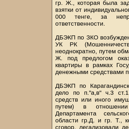
гр. Ж., которая была з
взятки от индивидуально
000 тенге, за непр
ответственности.
ДБЭКП по ЗКО возбуждено
УК РК (Мошенничеств
неоднократно, путем обм
Ж. под предлогом ока
квартиры в рамках Гос
денежными средствами по
ДБЭКП по Карагандинск
дело по п."а,в" ч.3 ст
средств или иного имущ
путем) в отношении
Департамента сельско
области гр.Д. и гр. Т.,
сговор, легализовали д