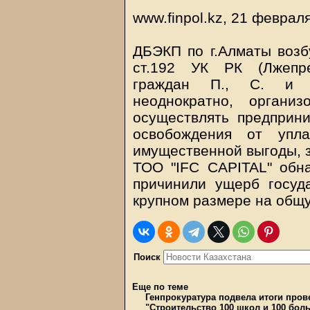
www.finpol.kz, 21 феврал
ДБЭКП по г.Алматы возбу
ст.192 УК РК (Лжепре
граждан П., С. и н
неоднократно, органи
осуществлять предприни
освобождения от упл
имущественной выгоды, 
ТОО "IFC CAPITAL" обн
причинили ущерб госуд
крупном размере на общу
Поиск
Еще по теме
Генпрокуратура подвела итоги пров
"Строительство 100 школ и 100 бол