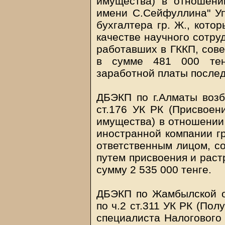
имущества) в отношени
имени С.Сейфуллина" Упр
бухгалтера гр. Ж., кото
качестве научного сотру
работавших в ГККП, сов
в сумме 481 000 тен
заработной платы послед
ДБЭКП по г.Алматы возбу
ст.176 УК РК (Присвоен
имущества) в отношении
иностранной компании гр
ответственным лицом, с
путем присвоения и раст
сумму 2 535 000 тенге.
ДБЭКП по Жамбылской о
по ч.2 ст.311 УК РК (Пол
специалиста Налогового