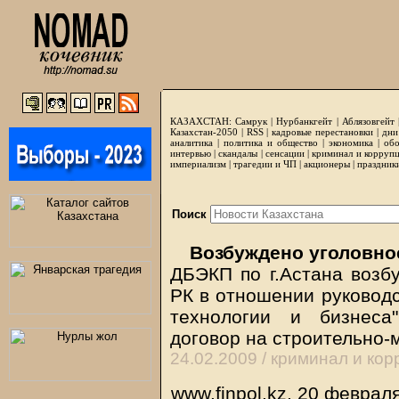
КАЗАХСТАН:
Самрук
|
Нурбанкгейт
|
Аблязовгейт
Казахстан-2050 |
RSS
|
кадровые перестановки
|
дни
аналитика
|
политика и общество
|
экономика
|
обо
интервью
|
скандалы
|
сенсации
|
криминал и корруп
империализм
|
трагедии и ЧП
|
акционеры
|
праздник
Поиск
Возбуждено уголовно
ДБЭКП по г.Астана возбу
РК в отношении руководс
технологии и бизнеса
договор на строительно
24.02.2009 /
криминал и кор
www.finpol.kz, 20 феврал