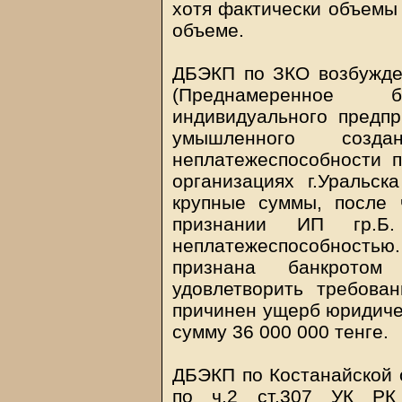
хотя фактически объемы
объеме.
ДБЭКП по ЗКО возбужден
(Преднамеренное 
индивидуального предпр
умышленного созд
неплатежеспособности п
организациях г.Уральс
крупные суммы, после 
признании ИП гр.
неплатежеспособностью
признана банкрото
удовлетворить требован
причинен ущерб юридиче
сумму 36 000 000 тенге.
ДБЭКП по Костанайской 
по ч.2 ст.307 УК РК 