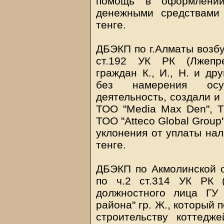
помощь в оформлении 
денежными средствами
тенге.
ДБЭКП по г.Алматы возбу
ст.192 УК РК (Лжепре
граждан К., И., Н. и др
без намерения осущ
деятельность, создали и
ТОО "Media Max Den", Т
ТОО "Atteco Global Group
уклонения от уплаты нал
тенге.
ДБЭКП по Акмолинской о
по ч.2 ст.314 УК РК 
должностного лица ГУ 
района" гр. Ж., который
строительству коттедж