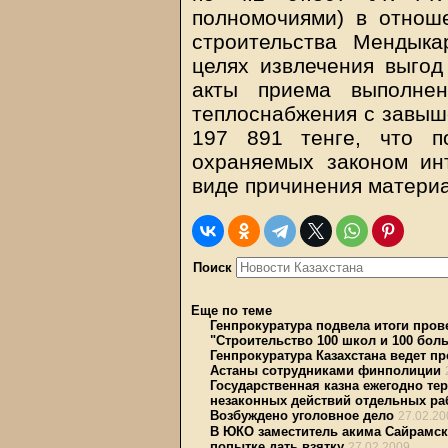
полномочиями) в отнош
строительства Мендыкар
целях извлечения выгод
акты приема выполне
теплоснабжения с завыш
197 891 тенге, что п
охраняемых законом ин
виде причинения матери
Поиск
Еще по теме
Генпрокуратура подвела итоги пров
"Строительство 100 школ и 100 бол
Генпрокуратура Казахстана ведет 
Астаны сотрудниками финполиции
Государственная казна ежегодно тер
незаконных действий отдельных ра
Возбуждено уголовное дело
27.02.20
В ЮКО заместитель акима Сайрамск
попытке дать взятку
27.02.2009