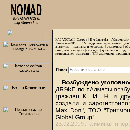
КАЗАХСТАН:
Самрук
|
Нурбанкгейт
|
Аблязовгейт
Казахстан-2050 |
RSS
|
кадровые перестановки
|
дни
аналитика
|
политика и общество
|
экономика
|
обо
интервью
|
скандалы
|
сенсации
|
криминал и корруп
империализм
|
трагедии и ЧП
|
акционеры
|
праздник
Поиск
Возбуждено уголовно
ДБЭКП по г.Алматы возб
граждан К., И., Н. и др
создали и зарегистриро
Max Den", ТОО "Тритмен
Global Group"…
25.02.2009 /
криминал и кор