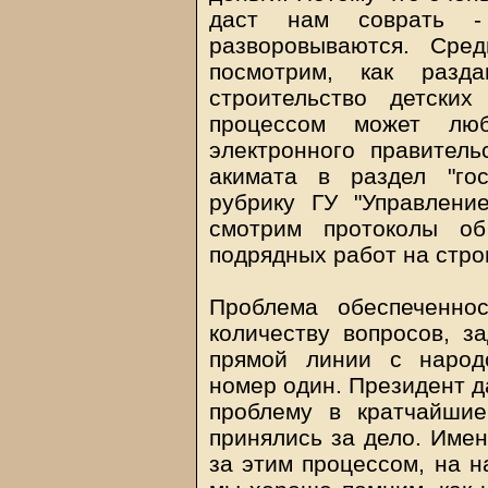
даст нам соврать -
разворовываются. Сре
посмотрим, как разд
строительство детски
процессом может люб
электронного правитель
акимата в раздел "гос
рубрику ГУ "Управлени
смотрим протоколы об
подрядных работ на стро
Проблема обеспеченно
количеству вопросов, з
прямой линии с народ
номер один. Президент д
проблему в кратчайшие
принялись за дело. Име
за этим процессом, на н