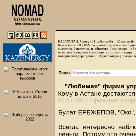
КАЗАХСТАН:
Самрук
|
Нурбанкгейт
|
Аблязовгейт
Казахстан-2050 |
RSS
|
кадровые перестановки
|
дни
аналитика
|
политика и общество
|
экономика
|
обо
интервью
|
скандалы
|
сенсации
|
криминал и корруп
империализм
|
трагедии и ЧП
|
акционеры
|
праздник
Поиск
"Любимая" фирма упр
Кому в Астане достаютс
10.01.2010 /
криминал и кор
Булат ЕРЕЖЕПОВ, "Око",
Всегда интересно набл
деньги. Потому что очен