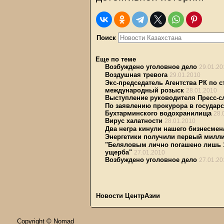
Поиск
Еще по теме
Возбуждено уголовное дело
29.01.20
Воздушная тревога
29.01.2010
Экс-председатель Агентства РК по 
международный розыск
28.01.2010
Выступление руководителя Пресс-
По заявлению прокурора в государ
Бухтарминского водохранилища
28.
Вирус халатности
28.01.2010
Два негра кинули нашего бизнесмен
Энергетики получили первый милл
"Беляловым лично погашено лишь 17
ущерба"
27.01.2010
Возбуждено уголовное дело
27.01.20
Новости ЦентрАзии
Copyright © Nomad