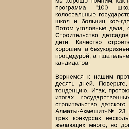
мы хорошо помним, как 
программа "100 шко
колоссальные государст
школ и больниц кое-гд
Потом уголовные дела, с
Строительство детсадо
дети. Качество строи
хорошим, а безукоризнен
процедурой, а тщательне
кандидатов.
Вернемся к нашим прот
десять дней. Поверьте,
тенденцию. Итак, проток
итогах государственн
строительство детског
Алматы-Акмешит-№ 23 г
трех конкурсах несколь
желающих много, но доп