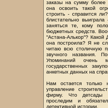
заказы на сумму более 
она освоить такой ог
строить - справится ли
блистательно выиграла 
заняться те, кому пол
бюджетных средств. Во
"Астана-Алькор"? Какой 
она построила? Я не с
читаю всю столичную пр
звучного названия. П
Упоминаний очень 
государственных заку
анкетных данных на спра
Нам остается только 
управление строительс
фирму. Что детсады 
проследим и обязате
детективной истории.