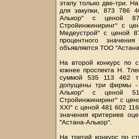
этапу только две-три. Н
для закупки, 873 786 
Алькор" с ценой 8
Стройинжиниринг" с ц
Медеустрой" с ценой 8
процентного значения
объявляется ТОО "Астана
На второй конкурс по с
южнее проспекта Н. Тле
суммой 535 113 462 те
допущены три фирмы -
Алькор" с ценой 5
Стройинжиниринг" с цен
ХХI" с ценой 481 602 11
значения критериев оц
"Астана-Алькор".
На третий конкурс по ст