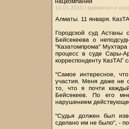
нацкомпании
12.01.2010 /
криминал и кор
Алматы. 11 января. КазТ
Городской суд Астаны 
Бейсекеева о неподсуд
"Казатомпрома" Мухтара
процесс в суде Сары-А
корреспонденту КазТАГ с
"Самое интересное, чт
участия. Меня даже не с
то, что я почти кажды
Бейсекеев. По его мн
нарушением действующег
"Судья должен был изв
сделано им не было", - п