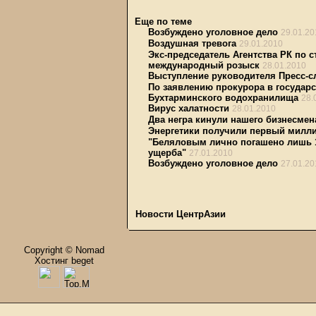
Еще по теме
Возбуждено уголовное дело
29.01.20
Воздушная тревога
29.01.2010
Экс-председатель Агентства РК по 
международный розыск
28.01.2010
Выступление руководителя Пресс-
По заявлению прокурора в государ
Бухтарминского водохранилища
28.
Вирус халатности
28.01.2010
Два негра кинули нашего бизнесмен
Энергетики получили первый милл
"Беляловым лично погашено лишь 17
ущерба"
27.01.2010
Возбуждено уголовное дело
27.01.20
Новости ЦентрАзии
Copyright © Nomad
Хостинг beget