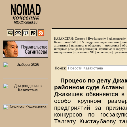
КАЗАХСТАН:
Самрук
|
Нурбанкгейт
|
Аблязовгейт
Казахстан-2050 |
RSS
|
кадровые перестановки
|
дни
аналитика
|
политика и общество
|
экономика
|
обо
интервью
|
скандалы
|
сенсации
|
криминал и корруп
империализм
|
трагедии и ЧП
|
акционеры
|
праздник
Поиск
Процесс по делу Джа
районном суде Астаны
Джакишев обвиняется в 
особо крупном разме
предприятий за призн
конкурсов по госзаку
Талгату Кыстаубаеву т