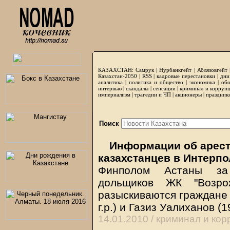
КАЗАХСТАН:
Самрук
|
Нурбанкгейт
|
Аблязовгейт
Казахстан-2050 |
RSS
|
кадровые перестановки
|
дни
аналитика
|
политика и общество
|
экономика
|
обо
интервью
|
скандалы
|
сенсации
|
криминал и корруп
империализм
|
трагедии и ЧП
|
акционеры
|
праздник
Поиск
Информации об арест
казахстанцев в Интерпо
Финполом Астаны за
дольщиков ЖК "Возрож
разыскиваются граждане 
г.р.) и Газиз Уалиханов (19
14.01.2010 /
криминал и кор