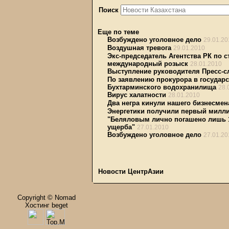
Поиск
Еще по теме
Возбуждено уголовное дело
29.01.20
Воздушная тревога
29.01.2010
Экс-председатель Агентства РК по 
международный розыск
28.01.2010
Выступление руководителя Пресс-
По заявлению прокурора в государ
Бухтарминского водохранилища
28.
Вирус халатности
28.01.2010
Два негра кинули нашего бизнесмен
Энергетики получили первый милл
"Беляловым лично погашено лишь 17
ущерба"
27.01.2010
Возбуждено уголовное дело
27.01.20
Новости ЦентрАзии
Copyright © Nomad
Хостинг beget