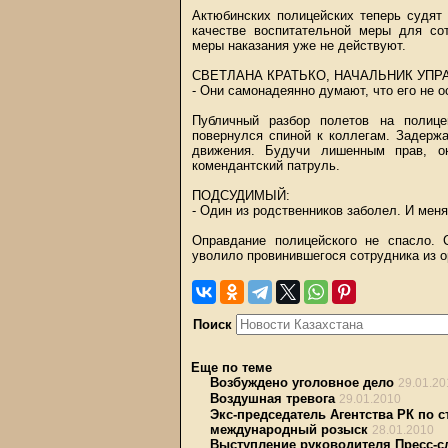
Актюбинских полицейских теперь судят 
качестве воспитательной меры для со
меры наказания уже не действуют.
СВЕТЛАНА КРАТЬКО, НАЧАЛЬНИК УПР
- Они самонадеянно думают, что его не о
Публичный разбор полетов на полице
повернулся спиной к коллегам. Задерж
движения. Будучи лишенным прав, о
комендантский патруль.
ПОДСУДИМЫЙ:
- Один из родственников заболел. И меня
Оправдание полицейского не спасло. 
уволило провинившегося сотрудника из о
Поиск
Еще по теме
Возбуждено уголовное дело
29.01.20
Воздушная тревога
29.01.2010
Экс-председатель Агентства РК по 
международный розыск
28.01.2010
Выступление руководителя Пресс-