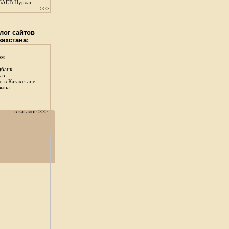
АЕВ Нурлан
>>>
лог сайтов
захстана:
ом
цбанк
аз
о в Казахстане
зына
в каталог >>>