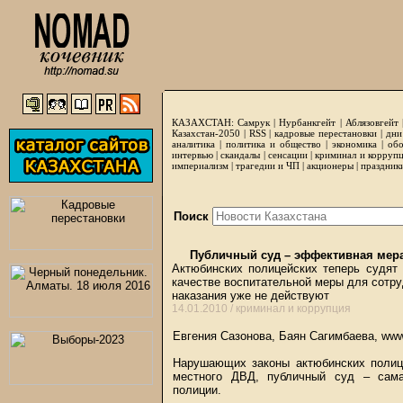
КАЗАХСТАН:
Самрук
|
Нурбанкгейт
|
Аблязовгейт
Казахстан-2050 |
RSS
|
кадровые перестановки
|
дни
аналитика
|
политика и общество
|
экономика
|
обо
интервью
|
скандалы
|
сенсации
|
криминал и корруп
империализм
|
трагедии и ЧП
|
акционеры
|
праздник
Поиск
Публичный суд – эффективная мера
Актюбинских полицейских теперь судят 
качестве воспитательной меры для сотр
наказания уже не действуют
14.01.2010 /
криминал и коррупция
Евгения Сазонова, Баян Сагимбаева, www
Нарушающих законы актюбинских полице
местного ДВД, публичный суд – сама
полиции.