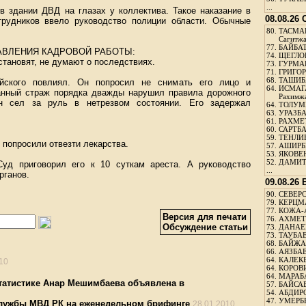
...
в здании ДВД на глазах у коллектива. Такое наказание в
08.08.26
трудников ввело руководство полиции области. Обычные
80.
ТАСМА
Сагитж
77.
БАЙБАТ
АВЛЕНИЯ КАДРОВОЙ РАБОТЫ:
74.
ЩЕГЛО
становят, не думают о последствиях.
73.
ГУРМА
71.
ГРИГОР
68.
ТАШИБ
йского повлиял. Он попросил не снимать его лицо и
64.
ИСМАГ
анный страж порядка дважды нарушил правила дорожного
Рахимж
н сел за руль в нетрезвом состоянии. Его задержал
64.
ТОЛУМБ
63.
УРАЗБА
61.
РАХМЕТ
60.
САРТБА
59.
ТЕНЛИ
 попросили отвезти лекарства.
57.
АШИРБЕ
53.
ЯКОВЕН
52.
ДАМИТ
Суд приговорил его к 10 суткам ареста. А руководство
...
рганов.
09.08.26
90.
СЕВЕРС
79.
КЕРЦМ
77.
КОЖА-
Версия для печати
76.
АХМЕТО
Обсуждение статьи
73.
ДАНАЕВ
73.
ТАУБАЕ
68.
БАЙЖА
66.
АЯЗБАЕ
64.
КАЛЕК
10
64.
КОРОВИ
64.
МАРАБ
статистике Анар Мешимбаева объявлена в
57.
БАЙСАБ
54.
АБДИРО
47.
УМЕРБЕ
службы МВД РК на еженедельном брифинге
28.01.2010