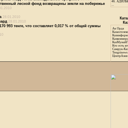
46.
АДИЛЬБ
ственный лесной фонд возвращены земли на побережье
...
01.2010
а
28.01.2010
Ката
иард
28.01.2010
Ка
0 993 тенге, что составляет 0,017 % от общей суммы
Ак Орда
Казахтелек
10
Казинформ
Казкоммер
КазМунайГ
Кто есть кт
Самрук-Ка
Tengrinews
ЦентрАзия