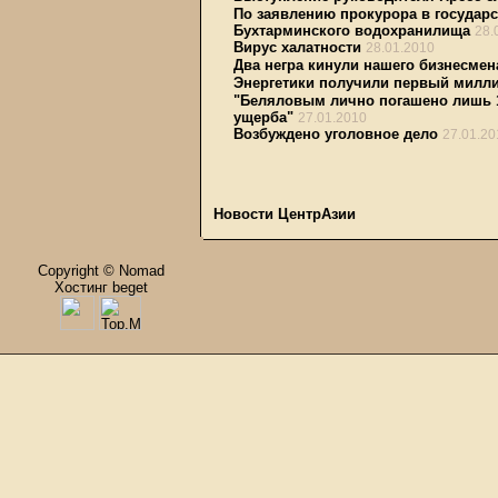
По заявлению прокурора в государ
Бухтарминского водохранилища
28.
Вирус халатности
28.01.2010
Два негра кинули нашего бизнесмен
Энергетики получили первый милл
"Беляловым лично погашено лишь 17
ущерба"
27.01.2010
Возбуждено уголовное дело
27.01.20
Новости ЦентрАзии
Copyright © Nomad
Хостинг beget