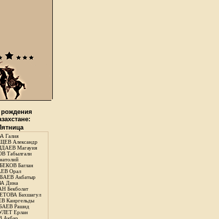
 рождения
азахстане:
 Пятница
А Галия
ЕВ Александр
ДАЕВ Магауия
В Табылгали
натолий
ЕКОВ Баглан
ЕВ Орал
АЕВ Акбатыр
А Дина
Н Бекболат
ТОВА Бахшагул
В Каиргельды
АЕВ Рашид
ЛЕТ Ерлан
 Акбар