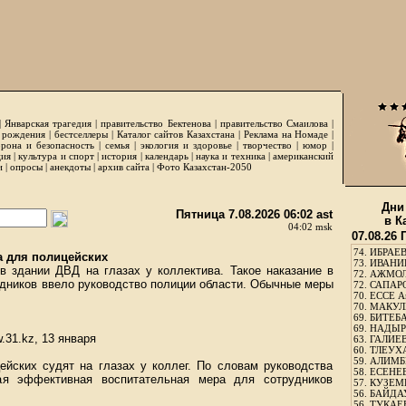
|
Январская трагедия
|
правительство Бектенова
|
правительство Смаилова
|
 рождения
|
бестселлеры
|
Каталог сайтов Казахстана
|
Реклама на Номаде
|
рона и безопасность
|
семья
|
экология и здоровье
|
творчество
|
юмор
|
ция
|
культура и спорт
|
история
|
календарь
|
наука и техника
|
американский
и
|
опросы
|
анекдоты
|
архив сайта
|
Фото Казахстан-2050
Дни
Пятница 7.08.2026 06:02 ast
в К
04:02 msk
07.08.26
74.
ИБРАЕВ
 для полицейских
73.
ИВАНИЩ
в здании ДВД на глазах у коллектива. Такое наказание в
72.
АЖМОЛ
удников ввело руководство полиции области. Обычные меры
72.
САПАРО
70.
ЕССЕ А
70.
МАКУЛБ
69.
БИТЕБА
69.
НАДЫРБ
.31.kz, 13 января
63.
ГАЛИЕВ
60.
ТЛЕУХА
59.
АЛИМБЕ
йских судят на глазах у коллег. По словам руководства
58.
ЕСЕНЕЕ
я эффективная воспитательная мера для сотрудников
57.
КУЗЕМБ
56.
БАЙДАУ
56.
ТУКАЕВ