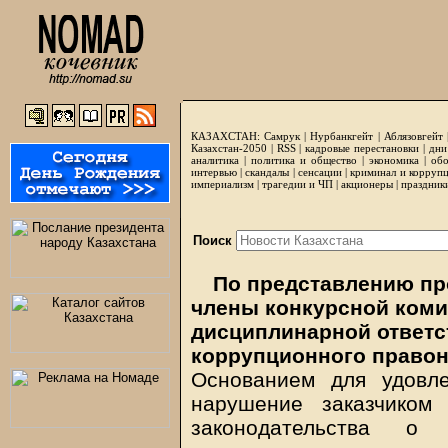
КАЗАХСТАН:
Самрук
|
Нурбанкгейт
|
Аблязовгейт
Казахстан-2050 |
RSS
|
кадровые перестановки
|
дни
аналитика
|
политика и общество
|
экономика
|
обо
интервью
|
скандалы
|
сенсации
|
криминал и корруп
империализм
|
трагедии и ЧП
|
акционеры
|
праздник
Поиск
По представлению пр
члены конкурсной коми
дисциплинарной ответс
коррупционного право
Основанием для удовле
нарушение заказчиком
законодательства о 