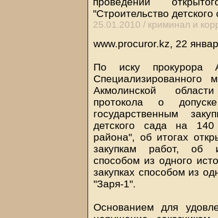
проведении открыто
"Строительство детского 
25.01.2010 /
криминал и кор
www.procuror.kz, 22 янва
По иску прокурора А
Специализированного м
Акмолинской област
протокола о допус
государственным заку
детского сада на 140
района", об итогах откр
закупкам работ, об и
способом из одного исто
закупках способом из од
"Заря-1".
Основанием для удовле