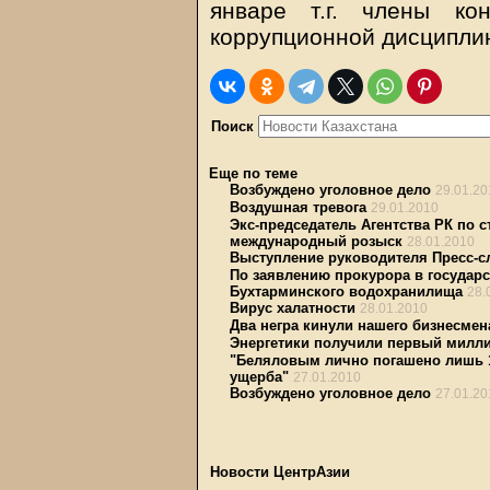
январе т.г. члены ко
коррупционной дисципли
Поиск
Еще по теме
Возбуждено уголовное дело
29.01.20
Воздушная тревога
29.01.2010
Экс-председатель Агентства РК по 
международный розыск
28.01.2010
Выступление руководителя Пресс-
По заявлению прокурора в государ
Бухтарминского водохранилища
28.
Вирус халатности
28.01.2010
Два негра кинули нашего бизнесмен
Энергетики получили первый милл
"Беляловым лично погашено лишь 17
ущерба"
27.01.2010
Возбуждено уголовное дело
27.01.20
Новости ЦентрАзии