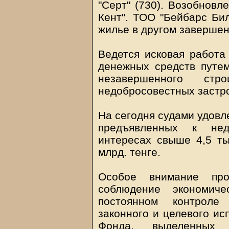
"Серт" (730). Возобновл
Кент". ТОО "Бейбарс Би
жилье в другом завершен
Ведется исковая работа
денежных средств путе
незавершенного стр
недобросовестных застр
На сегодня судами удовл
предъявленных к нед
интересах свыше 4,5 т
млрд. тенге.
Особое внимание пр
соблюдение экономиче
постоянном контроле
законного и целевого ис
Фонда, выделенных 