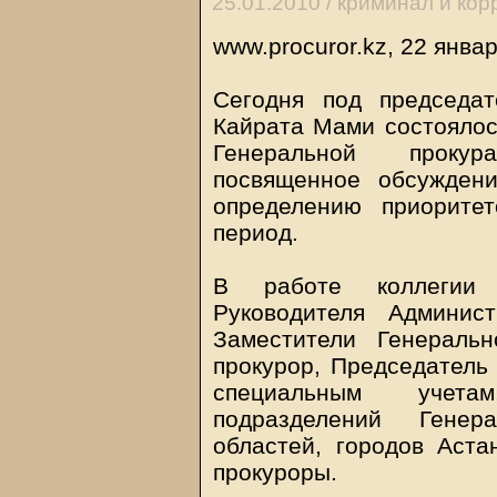
25.01.2010 /
криминал и кор
www.procuror.kz, 22 янва
Сегодня под председат
Кайрата Мами состоялос
Генеральной прокур
посвященное обсужден
определению приорите
период.
В работе коллегии 
Руководителя Админис
Заместители Генераль
прокурор, Председатель 
специальным учетам
подразделений Генер
областей, городов Аст
прокуроры.