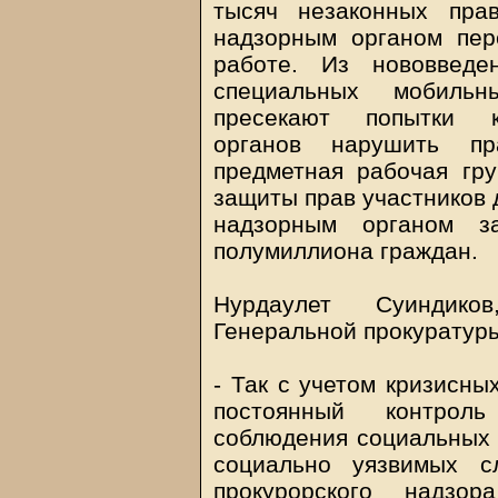
тысяч незаконных пра
надзорным органом пер
работе. Из нововведе
специальных мобильн
пресекают попытки к
органов нарушить пр
предметная рабочая гр
защиты прав участников 
надзорным органом з
полумиллиона граждан.
Нурдаулет Суиндико
Генеральной прокуратуры
- Так с учетом кризисны
постоянный контрол
соблюдения социальных 
социально уязвимых с
прокурорского надз