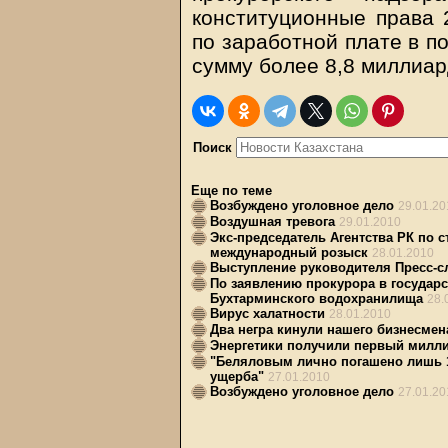
конституционные права 
по заработной плате в п
сумму более 8,8 миллиар
Поиск
Еще по теме
Возбуждено уголовное дело
29.01.20
Воздушная тревога
29.01.2010
Экс-председатель Агентства РК по 
международный розыск
28.01.2010
Выступление руководителя Пресс-
По заявлению прокурора в государ
Бухтарминского водохранилища
28.
Вирус халатности
28.01.2010
Два негра кинули нашего бизнесмен
Энергетики получили первый милл
"Беляловым лично погашено лишь 17
ущерба"
27.01.2010
Возбуждено уголовное дело
27.01.20