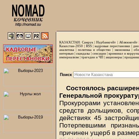
КАЗАХСТАН:
Самрук
|
Нурбанкгейт
|
Аблязовгейт
Казахстан-2050 |
RSS
|
кадровые перестановки
|
дни
аналитика
|
политика и общество
|
экономика
|
обо
интервью
|
скандалы
|
сенсации
|
криминал и корруп
империализм
|
трагедии и ЧП
|
акционеры
|
праздник
Поиск
Состоялось расширен
Генеральной прокурату
Прокурорами установлен
средств дольщиков, со
действиях 45 застройщик
Потерпевшими признан
причинен ущерб в размер