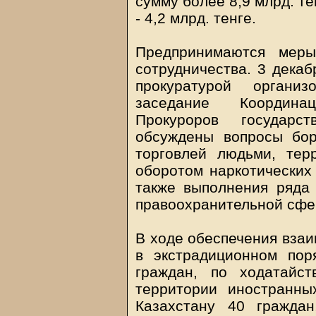
сумму более 8,9 млрд. те
- 4,2 млрд. тенге.
Предпринимаются меры
сотрудничества. 3 декаб
прокуратурой органи
заседание Координа
Прокуроров государс
обсуждены вопросы бор
торговлей людьми, тер
оборотом наркотических 
также выполнения ряда
правоохранительной сфе
В ходе обеспечения вза
в экстрадиционном пор
граждан, по ходатайс
территории иностранны
Казахстану 40 гражда