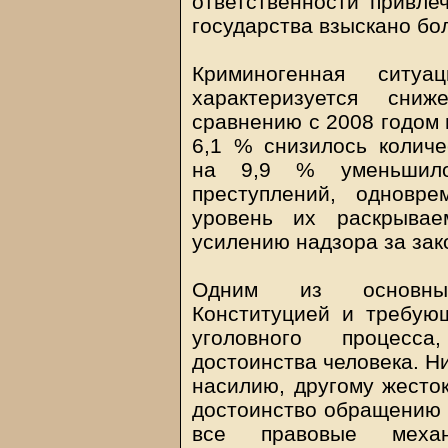
ответственности привле
государства взыскано бол
Криминогенная сит
характеризуется сни
сравнению с 2008 годом н
6,1 % снизилось количе
на 9,9 % уменьшило
преступлений, одновр
уровень их раскрыва
усилению надзора за зак
Одним из основных
Конституцией и требую
уголовного процесса
достоинства человека. Н
насилию, другому жесто
достоинство обращению 
все правовые меха