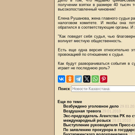
Дело в том, что недавно финансовые
получении взятки в размере 40 тысяч т
высокопоставленный чиновник!
Елена Рушанова, жена главного судьи ра
налоговом комитете. И якобы она пот
обратился в соответствующие органы. И 
"Как поведет себя судья, чью благоверн
волнует местную общественность.
Есть еще одна версия относительно эт
провокацией по отношению к судье.
Как будут разворачиваться события в с
играет не последнюю роль?
Поиск
Еще по теме
Возбуждено уголовное дело
29.01.20
Воздушная тревога
29.01.2010
Экс-председатель Агентства РК по 
международный розыск
28.01.2010
Выступление руководителя Пресс-
По заявлению прокурора в государ
Бухтарминского водохранилища
28.