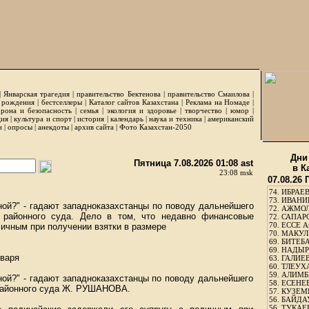
|
Январская трагедия
|
правительство Бектенова
|
правительство Смаилова
|
 рождения
|
бестселлеры
|
Каталог сайтов Казахстана
|
Реклама на Номаде
|
рона и безопасность
|
семья
|
экология и здоровье
|
творчество
|
юмор
|
ция
|
культура и спорт
|
история
|
календарь
|
наука и техника
|
американский
и
|
опросы
|
анекдоты
|
архив сайта
|
Фото Казахстан-2050
Дни
Пятница 7.08.2026 01:08 ast
в К
23:08 msk
07.08.26
74.
ИБРАЕВ
73.
ИВАНИЩ
ной?" - гадают западноказахстанцы по поводу дальнейшего
72.
АЖМОЛ
о районного суда. Дело в том, что недавно финансовые
72.
САПАРО
70.
ЕССЕ А
личным при получении взятки в размере
70.
МАКУЛБ
69.
БИТЕБА
69.
НАДЫРБ
нваря
63.
ГАЛИЕВ
60.
ТЛЕУХА
59.
АЛИМБЕ
ной?" - гадают западноказахстанцы по поводу дальнейшего
58.
ЕСЕНЕЕ
 районного суда Ж. РУШАНОВА.
57.
КУЗЕМБ
56.
БАЙДАУ
56.
ТУКАЕВ