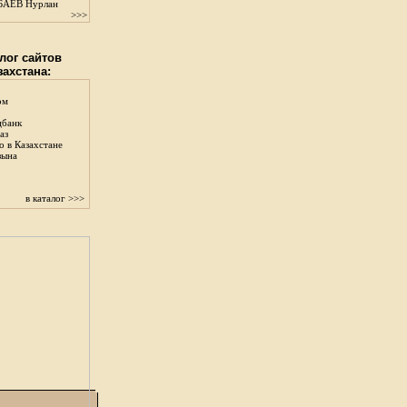
АЕВ Нурлан
>>>
лог сайтов
захстана:
ом
цбанк
аз
о в Казахстане
зына
в каталог >>>