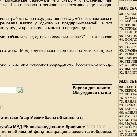
 полицейские задержали его супругу с поличным при
...
енге. Такого позора в регионе не переживал еще ни один
08.08.26
80.
ТАСМА
Сагитж
йона, работала на государственной службе - инспектором в
77.
БАЙБАТ
ребовала взятку у одного из предпринимателей, а тот
74.
ЩЕГЛО
жену судьи арестовали в момент передачи денег.
73.
ГУРМА
71.
ГРИГОР
68.
ТАШИБ
ую поймали за руку при получении взятки?" - этот вопрос
64.
ИСМАГ
Рахимж
64.
ТОЛУМБ
ого дела. Мол, случившееся является не чем иным, как
63.
УРАЗБА
61.
РАХМЕТ
60.
САРТБА
59.
ТЕНЛИ
уде, в системе которого председатель Теректинского суда
57.
АШИРБЕ
53.
ЯКОВЕН
52.
ДАМИТ
...
09.08.26
90.
СЕВЕРС
Версия для печати
79.
КЕРЦМ
Обсуждение статьи
77.
КОЖА-
76.
АХМЕТО
73.
ДАНАЕВ
73.
ТАУБАЕ
10
68.
БАЙЖА
66.
АЯЗБАЕ
64.
КАЛЕК
статистике Анар Мешимбаева объявлена в
64.
КОРОВИ
64.
МАРАБ
службы МВД РК на еженедельном брифинге
28.01.2010
57.
БАЙСАБ
54.
АБДИРО
ственный лесной фонд возвращены земли на побережье
47.
УМЕРБЕ
01.2010