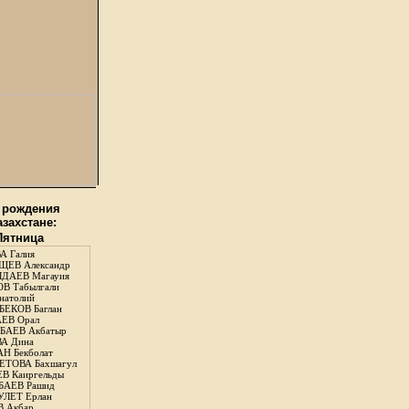
 рождения
азахстане:
 Пятница
А Галия
ЕВ Александр
ДАЕВ Магауия
В Табылгали
натолий
ЕКОВ Баглан
ЕВ Орал
АЕВ Акбатыр
А Дина
Н Бекболат
ТОВА Бахшагул
В Каиргельды
АЕВ Рашид
ЛЕТ Ерлан
 Акбар