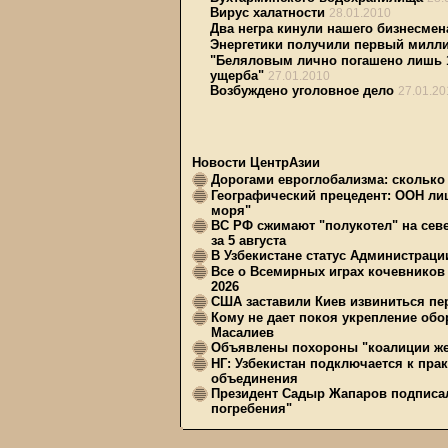
Вирус халатности
28.01.2010
Два негра кинули нашего бизнесмен
Энергетики получили первый милл
"Беляловым лично погашено лишь 17
ущерба"
27.01.2010
Возбуждено уголовное дело
27.01.20
Новости ЦентрАзии
Дорогами евроглобализма: сколько 
Географический прецедент: ООН ли
моря"
ВС РФ сжимают "полукотел" на сев
за 5 августа
В Узбекистане статус Администрац
Все о Всемирных играх кочевников
2026
США заставили Киев извиниться пер
Кому не дает покоя укрепление обо
Масалиев
Объявлены похороны "коалиции же
НГ: Узбекистан подключается к пра
объединения
Президент Садыр Жапаров подписал
погребения"