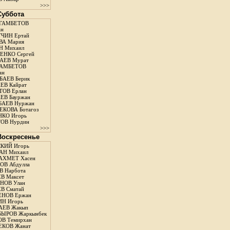
>>>
 Суббота
ГАМБЕТОВ
ан
ЧИН Ертай
ВА Мария
Н Михаил
ЕНКО Сергей
АЕВ Мурат
АМБЕТОВ
ан
АЕВ Берик
ЕВ Кайрат
ОВ Ерлан
ЕВ Бауржан
БАЕВ Нуржан
КОВА Ботагоз
КО Игорь
ОВ Нурдин
>>>
 Воскресенье
КИЙ Игорь
АН Михаил
АХМЕТ Хасен
В Абдулла
 Нарбота
В Максет
НОВ Улан
В Сматай
ЕНОВ Ержан
Н Игорь
АЕВ Жакып
ЫРОВ Жаркынбек
В Темирхан
КОВ Жанат