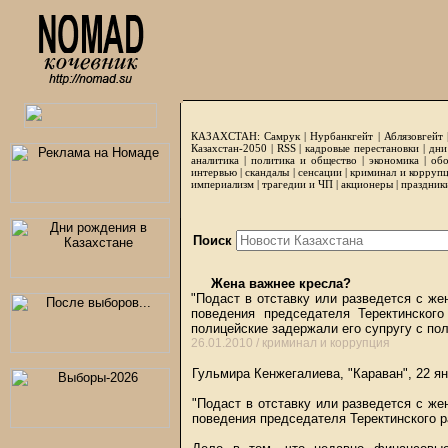
КАЗАХСТАН:
Самрук
|
Нурбанкгейт
|
Аблязовгейт
Казахстан-2050 |
RSS
|
кадровые перестановки
|
дни
аналитика
|
политика и общество
|
экономика
|
обо
интервью
|
скандалы
|
сенсации
|
криминал и корруп
империализм
|
трагедии и ЧП
|
акционеры
|
праздник
Поиск
Жена важнее кресла?
"Подаст в отставку или разведется с же
поведения председателя Теректинског
полицейские задержали его супругу с по
26.01.2010 /
криминал и коррупция
Гульмира Кенжегалиева, "Караван", 22 я
"Подаст в отставку или разведется с же
поведения председателя Теректинского