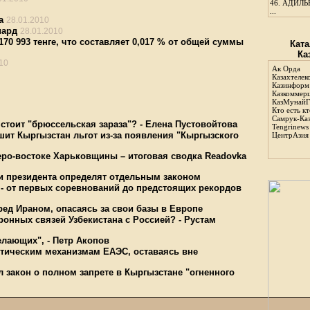
46.
АДИЛЬБ
...
а
28.01.2010
иард
28.01.2010
0 993 тенге, что составляет 0,017 % от общей суммы
Ката
Ка
10
Ак Орда
Казахтелек
Казинформ
Казкоммер
КазМунайГ
Кто есть кт
Самрук-Ка
стоит "брюссельская зараза"? - Елена Пустовойтова
Tengrinews
шит Кыргызстан льгот из-за появления "Кыргызского
ЦентрАзия
еро-востоке Харьковщины – итоговая сводка Readovka
ии президента определят отдельным законом
 - от первых соревнований до предстоящих рекордов
ед Ираном, опасаясь за свои базы в Европе
ронных связей Узбекистана с Россией? - Рустам
лающих", - Петр Акопов
ктическим механизмам ЕАЭС, оставаясь вне
 закон о полном запрете в Кыргызстане "огненного