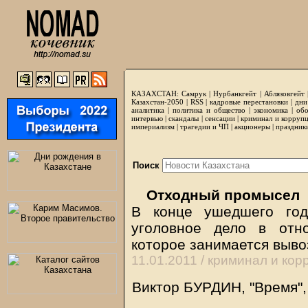
КАЗАХСТАН:
Самрук
|
Нурбанкгейт
|
Аблязовгейт
Казахстан-2050 |
RSS
|
кадровые перестановки
|
дни
аналитика
|
политика и общество
|
экономика
|
обо
интервью
|
скандалы
|
сенсации
|
криминал и корруп
империализм
|
трагедии и ЧП
|
акционеры
|
праздник
Поиск
Отходный промысел
В конце ушедшего год
уголовное дело в отн
которое занимается выво
11.01.2011 /
криминал и кор
Виктор БУРДИН,
"Время"