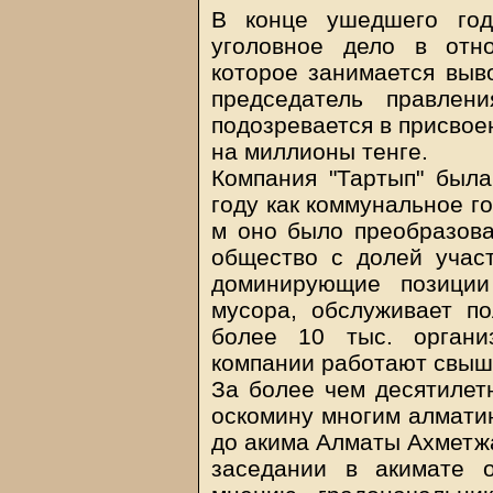
В конце ушедшего год
уголовное дело в отн
которое занимается выв
председатель правле
подозревается в присвое
на миллионы тенге.
Компания "Тартып" был
году как коммунальное г
м оно было преобразова
общество с долей участ
доминирующие позиции
мусора, обслуживает п
более 10 тыс. органи
компании работают свыше
За более чем десятилет
оскомину многим алмати
до акима Алматы Ахметж
заседании в акимате 