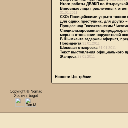
Итоги работы ДБЭКП по Атырауской 
Виновные лица привлечены к ответ
31.01.2011
СКО: Полицейскими укрыто тяжкое 
Для одних преступник, для других –
Процесс над "казахстанским Чикати
Специализированная природоохранн
меры в отношении нарушителей эко
В Шымкенте задержан аферист, пр
Президента
31.01.2011
Шоковая отморозка
31.01.2011
Текст выступления официального п
Жандоса
28.01.2011
Новости ЦентрАзии
Copyright © Nomad
Хостинг beget