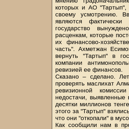
мнению градоначальни
которых и АО "Тартып",
своему усмотрению. В
являются фактически
государство вынужден
расценкам, которые пост
их финансово-хозяйств
часть". Ахметжан Есимо
вернуть "Тартып" в го
компании антимонополь
ревизией ее финансов.
Сказано – сделано. Ле
проверять маслихат Алм
ревизионной комисси
недостачи, выявленные в
десятки миллионов тенге
этого за "Тартып" взяли
что они "откопали" в мусо
Как сообщили нам в пр