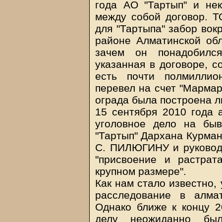
года АО "Тартып" и не
между собой договор. Т
для "Тартыпа" забор вок
районе Алматинской обл
зачем он понадобился
указанная в договоре, с
есть почти полмиллио
перевел на счет "Мармар
ограда была построена л
15 сентября 2010 года 
уголовное дело на бы
"Тартып" Дархана Курман
С. ПИЛЮГИНУ и руководс
"присвоение и растрат
крупном размере".
Как нам стало известно,
расследование в алма
Однако ближе к концу 2
делу неожиданно бы