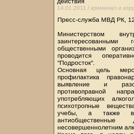
действия
14.01.2011 /
криминал и кор
Пресс-служба МВД РК, 1
Министерством вн
заинтересованными 
общественными органи
проводится оперативн
"Подросток".
Основная цель меро
профилактика правона
выявление и разо
противоправной напра
употребляющих алкого
психотропные веществ
учебы, а также в
антиобщественные
несовершеннолетним алк