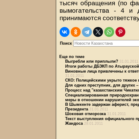
тысяч обращения (по фа
вымогательства - 4 и 
принимаются соответств
Поиск
Еще по теме
Выгребли или приплыли?
31.01.2011
Итоги работы ДБЭКП по Атырауской 
Виновные лица привлечены к ответ
31.01.2011
СКО: Полицейскими укрыто тяжкое 
Для одних преступник, для других –
Процесс над "казахстанским Чикати
Специализированная природоохранн
меры в отношении нарушителей эко
В Шымкенте задержан аферист, пр
Президента
31.01.2011
Шоковая отморозка
31.01.2011
Текст выступления официального п
Жандоса
28.01.2011