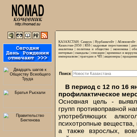
КАЗАХСТАН:
Самрук
|
Нурбанкгейт
|
Аблязовгейт
Казахстан-2050 |
RSS
|
кадровые перестановки
|
дни
аналитика
|
политика и общество
|
экономика
|
обо
интервью
|
скандалы
|
сенсации
|
криминал и корруп
империализм
|
трагедии и ЧП
|
акционеры
|
праздник
Поиск
В период с 12 по 16 
профилактическое меро
Основная цель - выяв
групп противоправной на
употребляющих алкого
психотропные вещества, 
а также взрослых, во