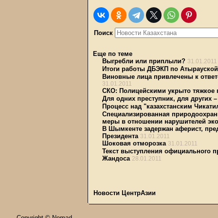
Поиск
Еще по теме
Выгребли или приплыли?
31.01.2011
Итоги работы ДБЭКП по Атырауской 
Виновные лица привлечены к ответ
31.01.2011
СКО: Полицейскими укрыто тяжкое 
Для одних преступник, для других –
Процесс над "казахстанским Чикати
Специализированная природоохранн
меры в отношении нарушителей эко
В Шымкенте задержан аферист, пр
Президента
31.01.2011
Шоковая отморозка
31.01.2011
Текст выступления официального п
Жандоса
28.01.2011
Новости ЦентрАзии
Copyright © Nomad