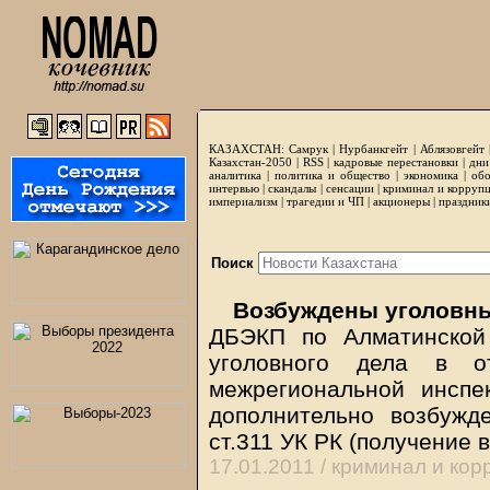
КАЗАХСТАН:
Самрук
|
Нурбанкгейт
|
Аблязовгейт
Казахстан-2050 |
RSS
|
кадровые перестановки
|
дни
аналитика
|
политика и общество
|
экономика
|
обо
интервью
|
скандалы
|
сенсации
|
криминал и корруп
империализм
|
трагедии и ЧП
|
акционеры
|
праздник
Поиск
Возбуждены уголовны
ДБЭКП по Алматинской
уголовного дела в о
межрегиональной инспек
дополнительно возбужде
ст.311 УК РК (получение в
17.01.2011 /
криминал и кор