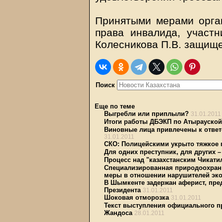
Принятыми мерами орга
права инвалида, участ
Колесникова П.В. защищ
Поиск
Еще по теме
Выгребли или приплыли?
31.01.2011
Итоги работы ДБЭКП по Атырауской 
Виновные лица привлечены к ответ
31.01.2011
СКО: Полицейскими укрыто тяжкое 
Для одних преступник, для других –
Процесс над "казахстанским Чикати
Специализированная природоохранн
меры в отношении нарушителей эко
В Шымкенте задержан аферист, пр
Президента
31.01.2011
Шоковая отморозка
31.01.2011
Текст выступления официального п
Жандоса
28.01.2011