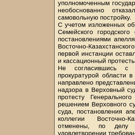
уполномоченным государ
необоснованно отка
самовольную постройку.
С учетом изложенных об
Семейского городского 
постановлениями апелля
Восточно-Казахстанско
первой инстанции остав
и кассационный протесты
Не согласившись с 
прокуратурой области в
направлено представлени
надзора в Верховный су
протесту Генерального
решением Верховного су
суда, постановления ап
коллегии Восточно-К
отменены, по делу
удовлетворении требован