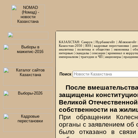
КАЗАХСТАН:
Самрук
|
Нурбанкгейт
|
Аблязовгейт
Казахстан-2050 |
RSS
|
кадровые перестановки
|
дни
аналитика
|
политика и общество
|
экономика
|
обо
интервью
|
скандалы
|
сенсации
|
криминал и корруп
империализм
|
трагедии и ЧП
|
акционеры
|
праздник
Поиск
После вмешательства
защищены конституцион
Великой Отечественной
собственности на жили
При обращении Колесн
органы с заявлением об 
было отказано в связ