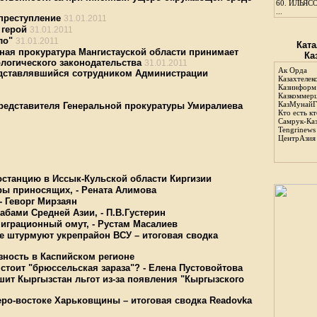
60.
ИЛЬЯСО
...
преступление
31.01.2011
 герой
31.01.2011
ло"
31.01.2011
Ката
ая прокуратура Мангистауской области принимает
Ка
логического законодательства
31.01.2011
Ак Орда
едставлявшийся сотрудником Администрации
Казахтелек
Казинформ
Казкоммер
КазМунайГ
редставителя Генеральной прокуратуры Умиралиева
Кто есть кт
Самрук-Ка
Tengrinews
ЦентрАзия
останцию в Иссык-Кульской области Киргизии
ары приносящих, - Рената Алимова
- Геворг Мирзаян
абами Средней Азии, - П.В.Густерин
миграционный омут, - Рустам Масалиев
е штурмуют укрепрайон ВСУ – итоговая сводка
зность в Каспийском регионе
стоит "брюссельская зараза"? - Елена Пустовойтова
шит Кыргызстан льгот из-за появления "Кыргызского
еро-востоке Харьковщины – итоговая сводка Readovka