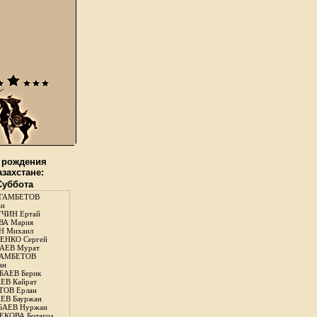
 рождения
азахстане:
 Суббота
ГАМБЕТОВ
ан
ЧИН Ертай
ВА Мария
Н Михаил
ЕНКО Сергей
АЕВ Мурат
АМБЕТОВ
ан
АЕВ Берик
ЕВ Кайрат
ОВ Ерлан
ЕВ Бауржан
БАЕВ Нуржан
КОВА Ботагоз