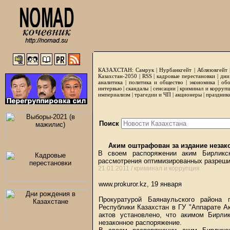
КАЗАХСТАН:
Самрук
|
Нурбанкгейт
|
Аблязовгейт
Казахстан-2050 |
RSS
|
кадровые перестановки
|
дни
аналитика
|
политика и общество
|
экономика
|
обо
интервью
|
скандалы
|
сенсации
|
криминал и корруп
империализм
|
трагедии и ЧП
|
акционеры
|
праздник
Поиск
Аким оштрафован за издание незако
В своем распоряжении аким Бирликск
рассмотрения оптимизированных разрешит
21.01.2011 /
криминал и коррупция
www.prokuror.kz, 19 января
Прокуратурой Баянаульского района 
Республики Казахстан в ГУ "Аппарате А
актов установлено, что акимом Бирлик
незаконное распоряжение.