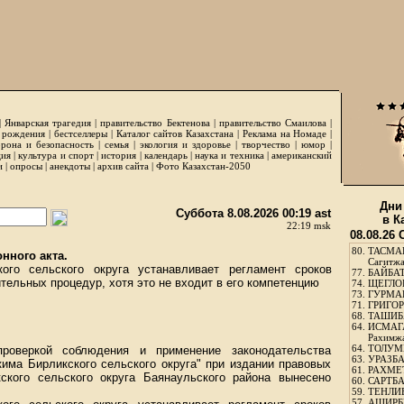
|
Январская трагедия
|
правительство Бектенова
|
правительство Смаилова
|
 рождения
|
бестселлеры
|
Каталог сайтов Казахстана
|
Реклама на Номаде
|
рона и безопасность
|
семья
|
экология и здоровье
|
творчество
|
юмор
|
ция
|
культура и спорт
|
история
|
календарь
|
наука и техника
|
американский
и
|
опросы
|
анекдоты
|
архив сайта
|
Фото Казахстан-2050
Дни
Суббота 8.08.2026 00:19 ast
в К
22:19 msk
08.08.26
80.
ТАСМА
нного акта.
Сагитж
ого сельского округа устанавливает регламент сроков
77.
БАЙБАТ
ельных процедур, хотя это не входит в его компетенцию
74.
ЩЕГЛО
73.
ГУРМА
71.
ГРИГОР
68.
ТАШИБ
64.
ИСМАГ
Рахимж
64.
ТОЛУМБ
проверкой соблюдения и применение законодательства
63.
УРАЗБА
кима Бирликского сельского округа" при издании правовых
61.
РАХМЕТ
ского сельского округа Баянаульского района вынесено
60.
САРТБА
59.
ТЕНЛИ
57.
АШИРБЕ