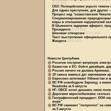
31.01.2011
СКО: Полицейскими укрыто тяжкое 
Для одних преступник, для других –
Процесс над "казахстанским Чикати
Специализированная природоохранн
меры в отношении нарушителей эко
В Шымкенте задержан аферист, пр
Президента
31.01.2011
Шоковая отморозка
31.01.2011
Текст выступления официального п
Жандоса
28.01.2011
Новости ЦентрАзии
Росатом построит ветряную электр
Казахстан и ЕС: бойся данайцев, д
Россия ничего не должна Армении, 
10 самых важных дат завоевания ар
Евросоюз затягивает Узбекистан в 
ВС РФ освободили Зарницу, а южне
Readovka за 6 августа
НГ: ОБСЕ хочет доказать свою поле
Дорогами евроглобализма: сколько 
Географический прецедент: ООН ли
моря"
ВС РФ сжимают "полукотел" на сев
за 5 августа