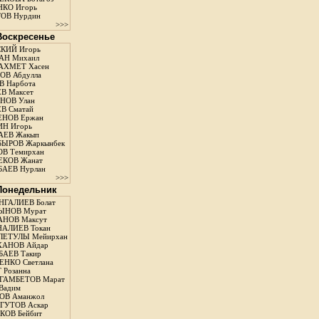
КО Игорь
ОВ Нурдин
>>>
 Воскресенье
КИЙ Игорь
АН Михаил
АХМЕТ Хасен
В Абдулла
 Нарбота
В Максет
НОВ Улан
В Сматай
ЕНОВ Ержан
Н Игорь
АЕВ Жакып
ЫРОВ Жаркынбек
В Темирхан
КОВ Жанат
АЕВ Нурлан
>>>
 Понедельник
ГАЛИЕВ Болат
ЫНОВ Мурат
НОВ Максут
АЛИЕВ Токан
ЛЕТУЛЫ Мейирхан
ХАНОВ Айдар
АЕВ Такир
ЕНКО Светлана
 Розанна
ГАМБЕТОВ Марат
Вадим
ОВ Аманжол
ГУТОВ Аскар
ОВ Бейбит