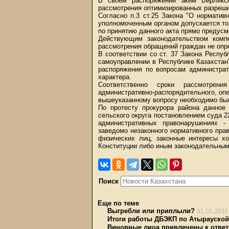
В своем распоряжении аким Бирликск
рассмотрения оптимизированных разрешит
Согласно п.3 ст.25 Закона "О норматив
уполномоченным органом допускается тол
по принятию данного акта прямо предусм
Действующим законодательством компе
рассмотрения обращений граждан не опр
В соответствии со ст. 37 Закона Респу
самоуправлении в Республике Казахстан"
распоряжения по вопросам администрат
характера.
Соответственно сроки рассмотрен
административно-распорядительного, опе
вышеуказанному вопросу необходимо был
По протесту прокурора района данное 
сельского округа постановлением суда 22
административных правонарушениях -
заведомо незаконного нормативного прав
физических лиц, законные интересы хо
Конституции либо иным законодательным
Поиск
Еще по теме
Выгребли или приплыли?
31.01.2011
Итоги работы ДБЭКП по Атырауской 
Виновные лица привлечены к ответ