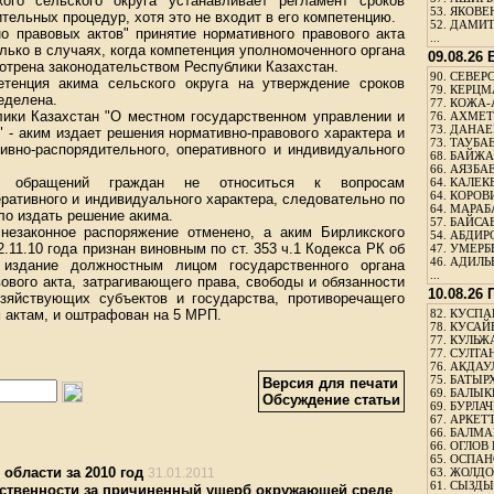
ого сельского округа устанавливает регламент сроков
53.
ЯКОВЕН
ельных процедур, хотя это не входит в его компетенцию.
52.
ДАМИТ
но правовых актов" принятие нормативного правового акта
...
ько в случаях, когда компетенция уполномоченного органа
09.08.26
отрена законодательством Республики Казахстан.
90.
СЕВЕРС
тенция акима сельского округа на утверждение сроков
79.
КЕРЦМ
еделена.
77.
КОЖА-
блики Казахстан "О местном государственном управлении и
76.
АХМЕТО
73.
ДАНАЕВ
 - аким издает решения нормативно-правового характера и
73.
ТАУБАЕ
ивно-распорядительного, оперативного и индивидуального
68.
БАЙЖА
66.
АЯЗБАЕ
ия обращений граждан не относиться к вопросам
64.
КАЛЕК
64.
КОРОВИ
ративного и индивидуального характера, следовательно по
64.
МАРАБ
о издать решение акима.
57.
БАЙСАБ
незаконное распоряжение отменено, а аким Бирликского
54.
АБДИРО
.11.10 года признан виновным по ст. 353 ч.1 Кодекса РК об
47.
УМЕРБЕ
46.
АДИЛЬБ
 издание должностным лицом государственного органа
...
ового акта, затрагивающего права, свободы и обязанности
10.08.26
зяйствующих субъектов и государства, противоречащего
 актам, и оштрафован на 5 МРП.
82.
КУСПАН
78.
КУСАЙ
77.
КУЛЬЖА
77.
СУЛТАН
76.
АКДАУ
75.
БАТЫР
Версия для печати
69.
БАЛЫКБ
Обсуждение статьи
69.
БУРЛАЧ
67.
АРКЕТТ
66.
БАЛМА
66.
ОГЛОВ 
65.
ОСПАН
области за 2010 год
31.01.2011
63.
ЖОЛДО
61.
СЫЗДЫК
ственности за причиненный ущерб окружающей среде