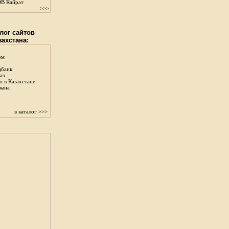
В Кайрат
>>>
лог сайтов
захстана:
ом
цбанк
аз
о в Казахстане
зына
в каталог >>>