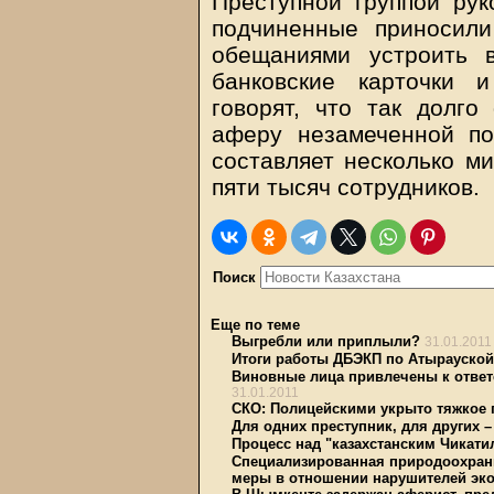
Преступной группой рук
подчиненные приносил
обещаниями устроить 
банковские карточки 
говорят, что так долго
аферу незамеченной по
составляет несколько ми
пяти тысяч сотрудников.
Поиск
Еще по теме
Выгребли или приплыли?
31.01.2011
Итоги работы ДБЭКП по Атырауской 
Виновные лица привлечены к ответ
31.01.2011
СКО: Полицейскими укрыто тяжкое 
Для одних преступник, для других –
Процесс над "казахстанским Чикати
Специализированная природоохранн
меры в отношении нарушителей эко