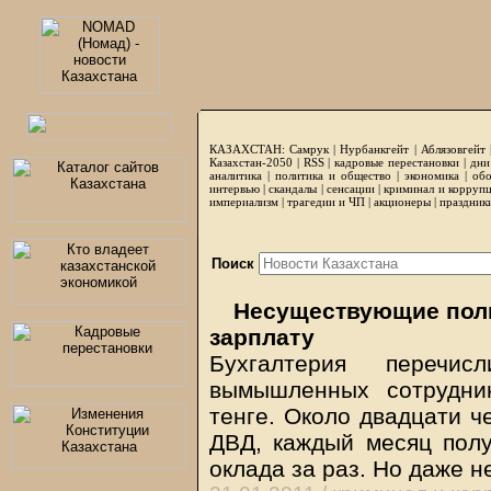
КАЗАХСТАН:
Самрук
|
Нурбанкгейт
|
Аблязовгейт
Казахстан-2050 |
RSS
|
кадровые перестановки
|
дни
аналитика
|
политика и общество
|
экономика
|
обо
интервью
|
скандалы
|
сенсации
|
криминал и корруп
империализм
|
трагедии и ЧП
|
акционеры
|
праздник
Поиск
Несуществующие поли
зарплату
Бухгалтерия перечи
вымышленных сотрудни
тенге. Около двадцати ч
ДВД, каждый месяц полу
оклада за раз. Но даже н