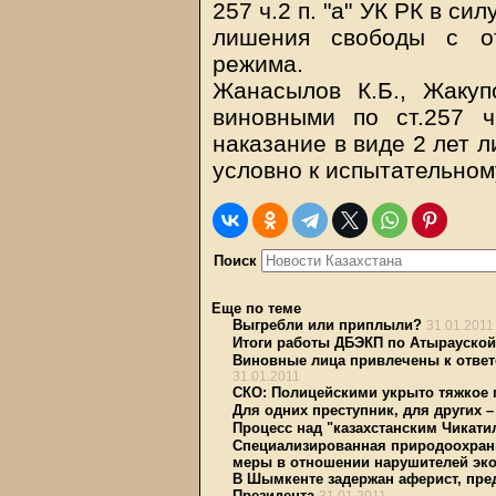
257 ч.2 п. "а" УК РК в си
лишения свободы с о
режима.
Жанасылов К.Б., Жакуп
виновными по ст.257 
наказание в виде 2 лет л
условно к испытательному
Поиск
Еще по теме
Выгребли или приплыли?
31.01.2011
Итоги работы ДБЭКП по Атырауской 
Виновные лица привлечены к ответ
31.01.2011
СКО: Полицейскими укрыто тяжкое 
Для одних преступник, для других –
Процесс над "казахстанским Чикати
Специализированная природоохранн
меры в отношении нарушителей эко
В Шымкенте задержан аферист, пр
Президента