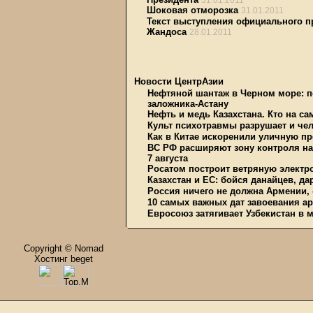
31.01.2011
Шоковая отморозка
31.01.2011
Текст выступления официального п
Жандоса
28.01.2011
Новости ЦентрАзии
Нефтяной шантаж в Черном море: п
заложника-Астану
Нефть и медь Казахстана. Кто на с
Культ психотравмы разрушает и чел
Как в Китае искоренили уличную пр
ВС РФ расширяют зону контроля на 
7 августа
Росатом построит ветряную электр
Казахстан и ЕС: бойся данайцев, д
Россия ничего не должна Армении, 
10 самых важных дат завоевания ар
Евросоюз затягивает Узбекистан в 
Copyright © Nomad
Хостинг beget