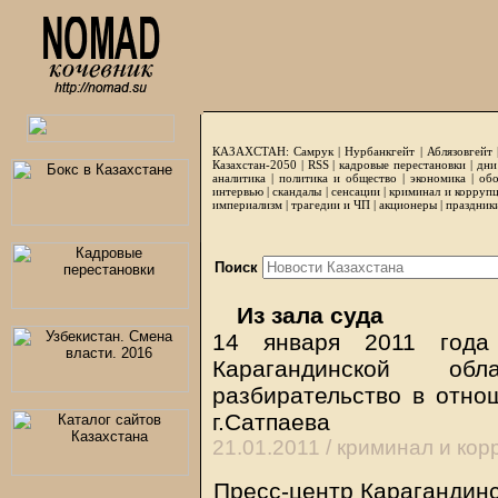
КАЗАХСТАН:
Самрук
|
Нурбанкгейт
|
Аблязовгейт
Казахстан-2050 |
RSS
|
кадровые перестановки
|
дни
аналитика
|
политика и общество
|
экономика
|
обо
интервью
|
скандалы
|
сенсации
|
криминал и корруп
империализм
|
трагедии и ЧП
|
акционеры
|
праздник
Поиск
Из зала суда
14 января 2011 года
Карагандинской об
разбирательство в отно
г.Сатпаева
21.01.2011 /
криминал и кор
Пресс-центр Карагандинс