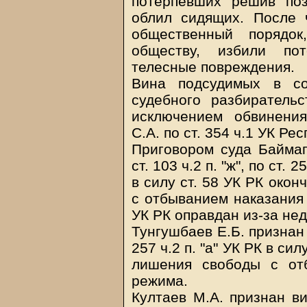
потерпевших решив поз
облил сидящих. После 
общественный порядо
обществу, избили по
телесные повреждения.
Вина подсудимых в с
судебного разбиратель
исключением обвинения
С.А. по ст. 354 ч.1 УК Ре
Приговором суда Баймаг
ст. 103 ч.2 п. "ж", по ст. 
в силу ст. 58 УК РК око
с отбыванием наказания 
УК РК оправдан из-за не
Тунгушбаев Е.Б. признан в
257 ч.2 п. "а" УК РК в си
лишения свободы с от
режима.
Култаев М.А. признан вин