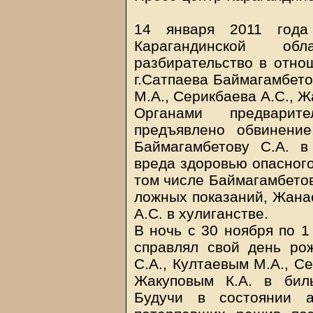
14 января 2011 года
Карагандинской об
разбирательство в отно
г.Сатпаева Баймагамбето
М.А., Серикбаева А.С., Ж
Органами предварит
предъявлено обвинение
Баймагамбетову С.А. 
вреда здоровью опасного
том числе Баймагамбетов
ложных показаний, Жанас
А.С. в хулиганстве.
В ночь с 30 ноября по 1
справлял свой день ро
С.А., Култаевым М.А., С
Жакуповым К.А. в биль
Будучи в состоянии а