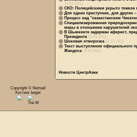
31.01.2011
СКО: Полицейскими укрыто тяжкое 
Для одних преступник, для других –
Процесс над "казахстанским Чикати
Специализированная природоохранн
меры в отношении нарушителей эко
В Шымкенте задержан аферист, пр
Президента
31.01.2011
Шоковая отморозка
31.01.2011
Текст выступления официального п
Жандоса
28.01.2011
Новости ЦентрАзии
Copyright © Nomad
Хостинг beget