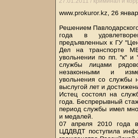
27.01.2011 /
криминал и кор
www.prokuror.kz, 26 янва
Решением Павлодарского 
года в удовлетворе
предъявленных к ГУ "Це
Дел на транспорте МВ
увольнении по пп. "к" и
службы лицами рядово
незаконными и изме
увольнения со службы н
выслугой лет и достижен
Истец состоял на служ
года. Беспрерывный стаж
период службы имел мно
и медалей.
07 апреля 2010 года в
ЦДДВДТ поступила инфо