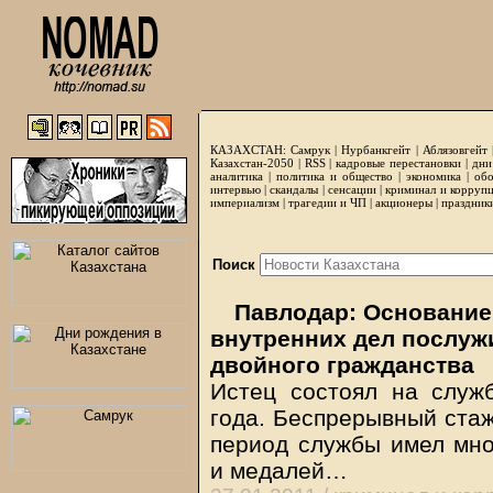
КАЗАХСТАН:
Самрук
|
Нурбанкгейт
|
Аблязовгейт
Казахстан-2050 |
RSS
|
кадровые перестановки
|
дни
аналитика
|
политика и общество
|
экономика
|
обо
интервью
|
скандалы
|
сенсации
|
криминал и корруп
империализм
|
трагедии и ЧП
|
акционеры
|
праздник
Поиск
Павлодар: Основание
внутренних дел послуж
двойного гражданства
Истец состоял на служ
года. Беспрерывный стаж
период службы имел мно
и медалей…